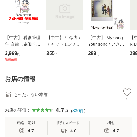
【中古】 看護管理
【中古】 生命力 /
【中古】 My song
【中
学 自律し協働する
チャットモンチー /
Your song / いきも
R 
専門職の看護マネ
キューンレコード
のがかり / [CD]
産限
3,969
355
289
28
円
円
円
ジメントスキル 改
[CD]【メール便送
【メール便送料無
翔太
送料無料
訂第3版 (看護学テ
料無料】
料】
[C
キストNiCE) / 手島
料
恵 藤本幸三 / 南江
お店の情報
堂 [単行
もったいない本舗
0
4.7
お店の評価：
点
(
830
件
)
連絡・応対
配送スピード
梱包
4.7
4.6
4.7