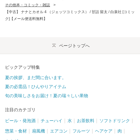
その他本・コミック・雑誌
>
【中古】 ナナとカオル 4 （ジェッツコミックス） / 甘詰 留太 / 白泉社 [コミッ
ク]【メール便送料無料】
ページトップへ
ピックアップ特集
夏の挨拶、まだ間に合います。
夏の必需品！ひんやりアイテム
旬の美味しさをお届け！夏の瑞々しい果物
注目のカテゴリ
ビール・発泡酒
チューハイ
水
お茶飲料
ソフトドリンク
惣菜・食材
扇風機
エアコン
フルーツ
ヘアケア
肉