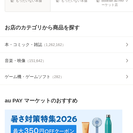
もったいない本舗
もったいない本舗
bookfan au PAY マ
ーケット店
お店のカテゴリから商品を探す
本・コミック・雑誌
（
1,262,162
）
音楽・映像
（
151,642
）
ゲーム機・ゲームソフト
（
282
）
au PAY マーケット
のおすすめ