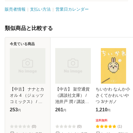
販売者情報
支払い方法
営業日カレンダー
類似商品と比較する
今見ている商品
【中古】 ナナとカ
【中古】 架空通貨
ちいかわ なんか小
オル 4 （ジェッツ
（講談社文庫） /
さくてかわいいや
コミックス） / 甘
池井戸 潤 / 講談社
つ 3/ナガノ
詰 留太 / 白泉社
[文庫]【メール便送
253
261
1,210
円
円
円
[コミック]【メール
料無料】
便送料無料】
送料無料
(0)
(0)
(1)