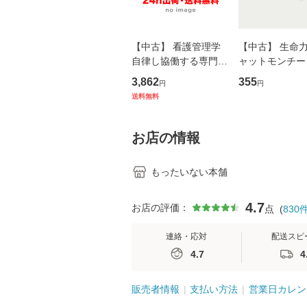
【中古】 看護管理学
【中古】 生命力 
自律し協働する専門職
ャットモンチー 
の看護マネジメントス
ーンレコード [C
3,862
355
円
円
キル 改訂第3版 (看護
【メール便送料
送料無料
学テキストNiCE) / 手
島恵 藤本幸三 / 南江
堂 [単行
お店の情報
もったいない本舗
4.7
お店の評価：
点
(
830
連絡・応対
配送スピ
4.7
4
販売者情報
支払い方法
営業日カレン