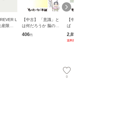
EVER L
【中古】 「意識」と
【中古】 耳をすませ
【中古】
生産限定
は何だろうか 脳の来
ば 〈2枚組〉 [DVD] /
も2時間
翔太×加藤
歴、知覚の錯誤 （講
ブエナ・ビスタ・ホー
めるよう
406
2,852
253
円
円
円
談社現代新書） / 下条
ム・エンターテイメン
計超入門！
送料無料
】
信輔 / 講談社 [新書]
ト [DVD]【メール便送
隆 / 高
【メール便送料無料】
料無料】
（ソフト
【メール
0