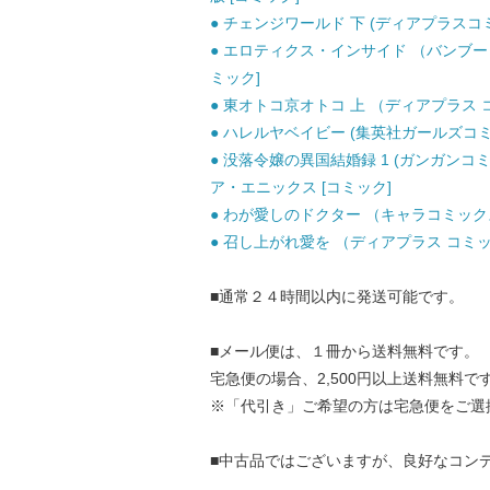
● チェンジワールド 下 (ディアプラスコミック
● エロティクス・インサイド （バンブーコミッ
ミック]
● 東オトコ京オトコ 上 （ディアプラス コミ
● ハレルヤベイビー (集英社ガールズコミック
● 没落令嬢の異国結婚録 1 (ガンガンコミ
ア・エニックス [コミック]
● わが愛しのドクター （キャラコミックス）
● 召し上がれ愛を （ディアプラス コミックス
■通常２４時間以内に発送可能です。
■メール便は、１冊から送料無料です。
宅急便の場合、2,500円以上送料無料で
※「代引き」ご希望の方は宅急便をご選
■中古品ではございますが、良好なコン