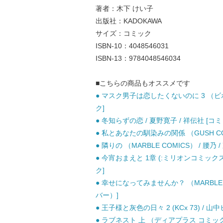
著者：木下 けい子
出版社：KADOKAWA
サイズ：コミック
ISBN-10：4048546031
ISBN-13：9784048546034
■こちらの商品もオススメです
● マスク男子は恋したくないのに 3 （ビボ
ク]
● 冬知らずの恋 / 夏野寛子 / 祥伝社 [コミ
● 私とあなたの馴染みの関係 （GUSH COM
● 隣りの （MARBLE COMICS） / 腰
● 今宵おまえと 1章 (:ミリオンコミックス 
ク]
● 幸せになってみませんか？ （MARBLE 
バー）]
● 王子様と灰色の日々 2 (KCx 73) / 山
● ラブネスト 上 （ディアプラス コミックス