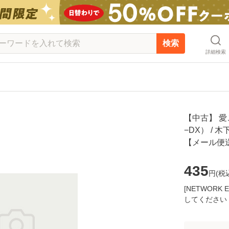
検索
詳細検索
【中古】 愛
−DX） / 木
【メール便
435
円(
税
[NETWOR
してください