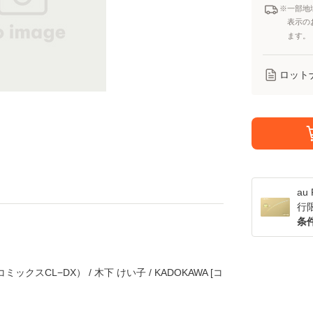
※一部地
表示の
ます。
ロット
a
行
条
スCL−DX） / 木下 けい子 / KADOKAWA [コ