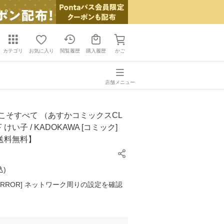
カテゴリ
お気に入り
閲覧履歴
購入履歴
かご
店舗メニュー
こそすべて （あすかコミックスCL
下 けい子 / KADOKAWA [コミック]
送料無料】
込
)
K ERROR] ネットワーク周りの設定を確認