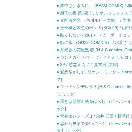
● 夢中さ、きみに。 (BEAM COMIX) / 和
● 幾千の夜 第1夜 (ミリオンコミックス CRAF
● 支配者の恋 （角川ルビー文庫） / 岩本 薫 
● 王子様と灰色の日々 3 (KCx 99) / 山
● 酷くしないでplus＋ （ビーボーイコミッ
● 獣に蜜 （GUSH COMICS） / 水渡 ひ
● 月光坂の花屋敷 春 (H & C comics. Cra
● カンチガイラバー （ディアプラス コミック
● 3P / 愁堂 れな / 二見書房 [文庫]
● 愛想尽かし (ミリオンコミックス Hertz 
ク]
● マッドシンデレラ 3 (H & C comics. Ihr
[コミック]
● 囁きは悪態と熱をはらむ （ビーボーイコミ
ック]
● 青春エレジーズ 1 / 永井 三郎 / 新潮社
● 忘れた夏まで会いにいく （ビーボーイコ
版 [コミック]