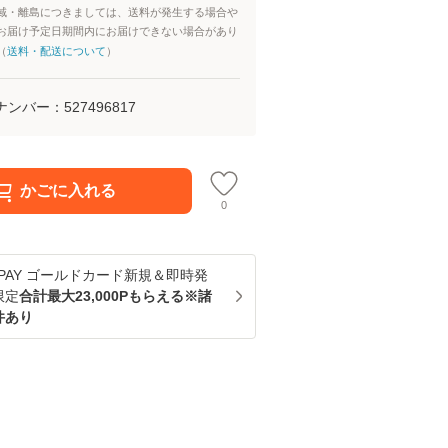
域・離島につきましては、送料が発生する場合や
お届け予定日期間内にお届けできない場合があり
（
送料・配送について
）
ナンバー：
527496817
かごに入れる
0
u PAY ゴールドカード新規＆即時発
限定
合計最大23,000Pもらえる※諸
件あり