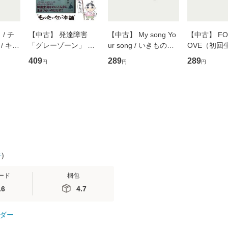
/ チ
【中古】 発達障害
【中古】 My song Yo
【中古】 FOR
/ キュ
「グレーゾーン」 そ
ur song / いきものが
OVE（初回
D]
の正しい理解と克服法
かり / [CD]【メール便
盤） / 清水
409
289
289
円
円
円
無料】
(SB新書 572) / 岡田尊
送料無料】
ミリヤ / [CD]【メール
司 / ＳＢクリエイティ
便送料無料
ブ [新書]【メール便送
料無料】
件
)
ード
梱包
.6
4.7
ダー