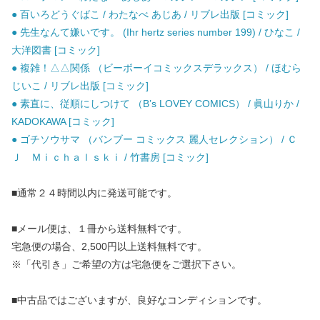
● 百いろどうぐばこ / わたなべ あじあ / リブレ出版 [コミック]
● 先生なんて嫌いです。 (Ihr hertz series number 199) / ひなこ /
大洋図書 [コミック]
● 複雑！△△関係 （ビーボーイコミックスデラックス） / ほむら
じいこ / リブレ出版 [コミック]
● 素直に、従順にしつけて （B’s LOVEY COMICS） / 眞山りか /
KADOKAWA [コミック]
● ゴチソウサマ （バンブー コミックス 麗人セレクション） / Ｃ
Ｊ Ｍｉｃｈａｌｓｋｉ / 竹書房 [コミック]
■通常２４時間以内に発送可能です。
■メール便は、１冊から送料無料です。
宅急便の場合、2,500円以上送料無料です。
※「代引き」ご希望の方は宅急便をご選択下さい。
■中古品ではございますが、良好なコンディションです。