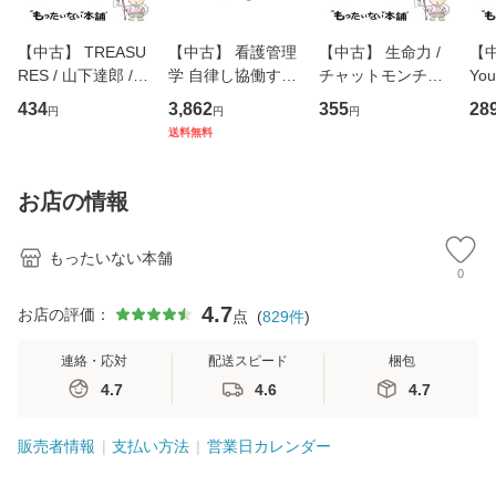
【中古】 TREASU
【中古】 看護管理
【中古】 生命力 /
【中
RES / 山下達郎 /
学 自律し協働する
チャットモンチー /
You
イーストウエス
専門職の看護マネ
キューンレコード
のがか
434
3,862
355
28
円
円
円
ト・ジャパン [CD]
ジメントスキル 改
[CD]【メール便送
【
送料無料
【メール便送料無
訂第3版 (看護学テ
料無料】
料
料】
キストNiCE) / 手島
恵 藤本幸三 / 南江
お店の情報
堂 [単行
もったいない本舗
0
4.7
お店の評価：
点
(
829
件
)
連絡・応対
配送スピード
梱包
4.7
4.6
4.7
販売者情報
支払い方法
営業日カレンダー