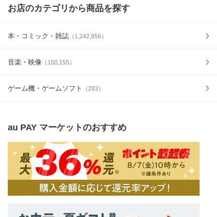
お店のカテゴリから商品を探す
本・コミック・雑誌
（
1,242,956
）
音楽・映像
（
150,155
）
ゲーム機・ゲームソフト
（
283
）
au PAY マーケット
のおすすめ