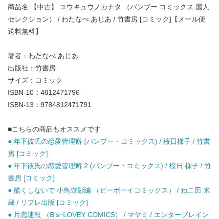
商品名:【中古】 ユウキュウノカナタ （バンブー コミックス 麗人
セレクション） / わたなべ あじあ / 竹書房 [コミック]【メール便
送料無料】
著者：わたなべ あじあ
出版社：竹書房
サイズ：コミック
ISBN-10：4812471796
ISBN-13：9784812471791
■こちらの商品もオススメです
● 年下彼氏の恋愛管理癖 (バンブー・コミックス) / 桜日梯子 / 竹書
房 [コミック]
● 年下彼氏の恋愛管理癖 2 (バンブー・コミックス) / 桜日 梯子 / 竹
書房 [コミック]
● 酷くしないで 小鳥遊彰編 （ビーボーイコミックス） / ねこ田 米
蔵 / リブレ出版 [コミック]
● 片恋速報 （B’s−LOVEY COMICS） / マヤミ / エンターブレイン