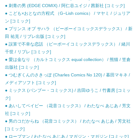
● 刺青の男 (EDGE COMIX) / 阿仁谷ユイジ / 茜新社 [コミック]
● こども×おとなの方程式 （G−Lish comics） / マヤミ / ジュリア
ン [コミック]
● プリンス オブ サハラ （ビーボーイコミックスデラックス） / 新
田 祐克 / リブレ出版 [コミック]
● 誤算で不幸な恋話 （ビーボーイコミックスデラックス） / 緒川
千世 / リブレ [コミック]
● 愛は金なり （カルトコミックス equal collection） / 熊猫 / 笠倉
出版社 [コミック]
● つむぎくんのさきっぽ (Charles Comics No 120) / 暮田マキネ /
メディアソフト [コミック]
● ミックス (バンブー・コミックス) / 吉田ゆうこ / 竹書房 [コミッ
ク]
● あいしてベイビー （花音コミックス） / わたなべ あじあ / 芳文
社 [コミック]
● 男のコだからね （花音コミックス） / わたなべ あじあ / 芳文社
[コミック]
● ロープマン / わたなべ あじあ / マガジン・マガジン [コミック]