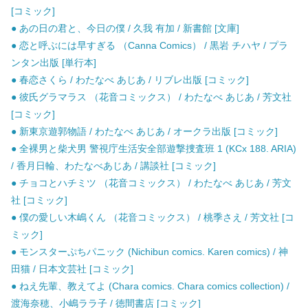
[コミック]
● あの日の君と、今日の僕 / 久我 有加 / 新書館 [文庫]
● 恋と呼ぶには早すぎる （Canna Comics） / 黒岩 チハヤ / プラ
ンタン出版 [単行本]
● 春恋さくら / わたなべ あじあ / リブレ出版 [コミック]
● 彼氏グラマラス （花音コミックス） / わたなべ あじあ / 芳文社
[コミック]
● 新東京遊郭物語 / わたなべ あじあ / オークラ出版 [コミック]
● 全裸男と柴犬男 警視庁生活安全部遊撃捜査班 1 (KCx 188. ARIA)
/ 香月日輪、わたなべあじあ / 講談社 [コミック]
● チョコとハチミツ （花音コミックス） / わたなべ あじあ / 芳文
社 [コミック]
● 僕の愛しい木嶋くん （花音コミックス） / 桃季さえ / 芳文社 [コ
ミック]
● モンスターぷちパニック (Nichibun comics. Karen comics) / 神
田猫 / 日本文芸社 [コミック]
● ねえ先輩、教えてよ (Chara comics. Chara comics collection) /
渡海奈穂、小嶋ララ子 / 徳間書店 [コミック]