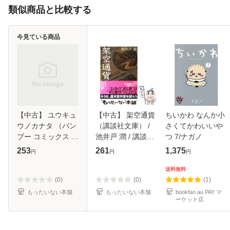
類似商品と比較する
今見ている商品
【中古】 ユウキュ
【中古】 架空通貨
ちいかわ なんか小
ウノカナタ （バン
（講談社文庫） /
さくてかわいいや
ブー コミックス 麗
池井戸 潤 / 講談社
つ 7/ナガノ
人セレクション） /
[文庫]【メール便送
253
261
1,375
円
円
円
わたなべ あじあ /
料無料】
竹書房 [コミック]
送料無料
【メール便送料無
(0)
(0)
(1)
料】
もったいない本舗
もったいない本舗
bookfan au PAY マ
ーケット店