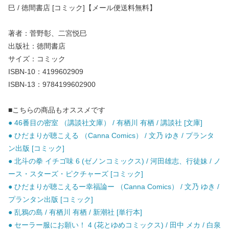
巳 / 徳間書店 [コミック]【メール便送料無料】
著者：菅野彰、二宮悦巳
出版社：徳間書店
サイズ：コミック
ISBN-10：4199602909
ISBN-13：9784199602900
■こちらの商品もオススメです
● 46番目の密室 （講談社文庫） / 有栖川 有栖 / 講談社 [文庫]
● ひだまりが聴こえる （Canna Comics） / 文乃 ゆき / プランタ
ン出版 [コミック]
● 北斗の拳 イチゴ味 6 (ゼノンコミックス) / 河田雄志、行徒妹 / ノ
ース・スターズ・ピクチャーズ [コミック]
● ひだまりが聴こえるー幸福論ー （Canna Comics） / 文乃 ゆき /
プランタン出版 [コミック]
● 乱鴉の島 / 有栖川 有栖 / 新潮社 [単行本]
● セーラー服にお願い！ 4 (花とゆめコミックス) / 田中 メカ / 白泉