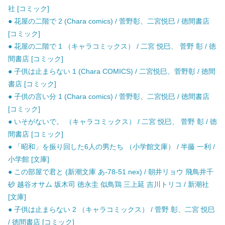
社 [コミック]
● 花屋の二階で 2 (Chara comics) / 菅野彰、二宮悦巳 / 徳間書店
[コミック]
● 花屋の二階で 1 （キャラコミックス） / 二宮 悦巳、 菅野 彰 / 徳
間書店 [コミック]
● 子供は止まらない 1 (Chara COMICS) / 二宮悦巳、菅野彰 / 徳間
書店 [コミック]
● 子供の言い分 1 (Chara comics) / 菅野彰、二宮悦巳 / 徳間書店
[コミック]
● いそがないで。 （キャラコミックス） / 二宮 悦巳、 菅野 彰 / 徳
間書店 [コミック]
● 「昭和」を振り回した6人の男たち （小学館文庫） / 半藤 一利 /
小学館 [文庫]
● この部屋で君と (新潮文庫 あ-78-51 nex) / 朝井リョウ 飛鳥井千
砂 越谷オサム 坂木司 徳永圭 似鳥鶏 三上延 吉川トリコ / 新潮社
[文庫]
● 子供は止まらない 2 （キャラコミックス） / 菅野 彰、二宮 悦巳
/ 徳間書店 [コミック]