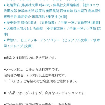
● 短編宝箱 (集英社文庫 特4-38) / 集英社文庫編集部、朝井リョウ
浅田次郎 伊坂幸太郎 荻原浩 奥田英朗 西條奈加 桜木紫乃 島本理生
東野圭吾 道尾秀介 米澤穂信 / 集英社 [文庫]
● 歴史探偵 昭和の教え （文春新書） / 半藤 一利 / 文藝春秋 [新書]
● 大相撲人間おもしろ画鑑 （小学館文庫） / 半藤 一利 / 小学館 [文
庫]
● 片想い。 ピュアフル・アンソロジー （ピュアフル文庫） / 坂木
司 / ジャイブ [文庫]
■通常２４時間以内に発送可能です。
■メール便は、１冊から送料無料です。
宅急便の場合、2,500円以上送料無料です。
※「代引き」ご希望の方は宅急便をご選択下さい。
■中古品ではございますが、良好なコンディションです。
■万が一品質に不備が有った場合は、返金対応。