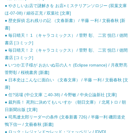
● やさしいお店で謎解きを お店×ミステリアンソロジー (双葉文庫
ほ-07-08) / 細谷正充 / 双葉社 [文庫]
● 歴史探偵 忘れ残りの記 （文春新書） / 半藤 一利 / 文藝春秋 [新
書]
● 毎日晴天！ 1 （キャラコミックス） / 菅野 彰、 二宮 悦巳 / 徳間
書店 [コミック]
● 毎日晴天！ 2 （キャラコミックス） / 菅野 彰、 二宮 悦巳 / 徳間
書店 [コミック]
● いつか王子様が おおいぬ荘の人々 (Eclipse romance) / 月夜野亮
菅野彰 / 桜桃書房 [新書]
● 日本史はこんなに面白い （文春文庫） / 半藤 一利 / 文藝春秋 [文
庫]
● 任?浴場 (中公文庫 こ40-38) / 今野敏 / 中央公論新社 [文庫]
● 裁判長！ 死刑に決めてもいいすか （朝日文庫） / 北尾トロ / 朝
日新聞出版 [文庫]
● 司馬遼太郎リーダーの条件 (文春新書 726) / 半藤一利 磯田道史
鴨下信一 / 文藝春秋 [新書]
● ロック・レジェンド〜レッド・ツェッペリン / [DVD]