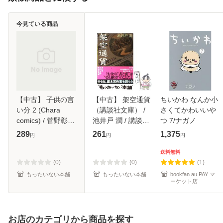
今見ている商品
【中古】 子供の言
【中古】 架空通貨
ちいかわ なんか小
い分 2 (Chara
（講談社文庫） /
さくてかわいいや
comics) / 菅野彰、
池井戸 潤 / 講談社
つ 7/ナガノ
二宮悦巳 / 徳間書
[文庫]【メール便送
289
261
1,375
円
円
円
店 [コミック]【メ
料無料】
ール便送料無料】
送料無料
(0)
(0)
(1)
もったいない本舗
もったいない本舗
bookfan au PAY マ
ーケット店
お店のカテゴリから商品を探す