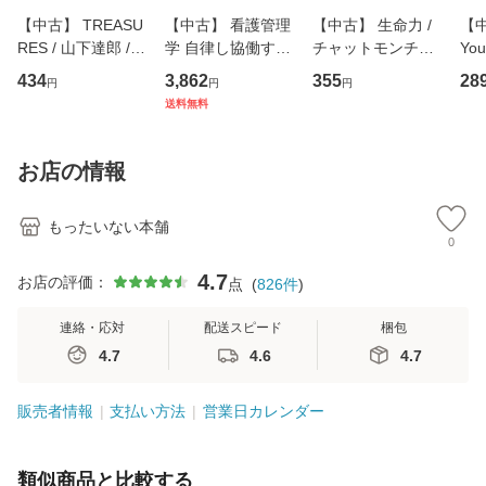
【中古】 TREASU
【中古】 看護管理
【中古】 生命力 /
【中
RES / 山下達郎 /
学 自律し協働する
チャットモンチー /
You
イーストウエス
専門職の看護マネ
キューンレコード
のがか
434
3,862
355
28
円
円
円
ト・ジャパン [CD]
ジメントスキル 改
[CD]【メール便送
【
送料無料
【メール便送料無
訂第3版 (看護学テ
料無料】
料
料】
キストNiCE) / 手島
恵 藤本幸三 / 南江
お店の情報
堂 [単行
もったいない本舗
0
4.7
お店の評価：
点
(
826
件
)
連絡・応対
配送スピード
梱包
4.7
4.6
4.7
販売者情報
支払い方法
営業日カレンダー
類似商品と比較する