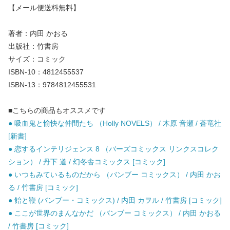
【メール便送料無料】
著者：内田 かおる
出版社：竹書房
サイズ：コミック
ISBN-10：4812455537
ISBN-13：9784812455531
■こちらの商品もオススメです
● 吸血鬼と愉快な仲間たち （Holly NOVELS） / 木原 音瀬 / 蒼竜社
[新書]
● 恋するインテリジェンス 8 （バーズコミックス リンクスコレク
ション） / 丹下 道 / 幻冬舎コミックス [コミック]
● いつもみているものだから （バンブー コミックス） / 内田 かお
る / 竹書房 [コミック]
● 飴と鞭 (バンブー・コミックス) / 内田 カヲル / 竹書房 [コミック]
● ここが世界のまんなかだ （バンブー コミックス） / 内田 かおる
/ 竹書房 [コミック]