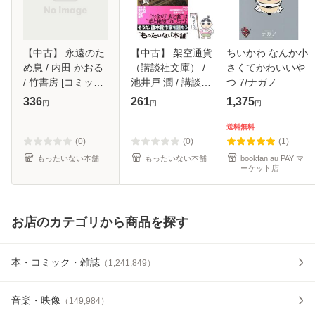
【中古】 永遠のた
【中古】 架空通貨
ちいかわ なんか小
め息 / 内田 かおる
（講談社文庫） /
さくてかわいいや
/ 竹書房 [コミック]
池井戸 潤 / 講談社
つ 7/ナガノ
【メール便送料無
[文庫]【メール便送
336
261
1,375
円
円
円
料】
料無料】
送料無料
(0)
(0)
(1)
もったいない本舗
もったいない本舗
bookfan au PAY マ
ーケット店
お店のカテゴリから商品を探す
本・コミック・雑誌
（
1,241,849
）
音楽・映像
（
149,984
）