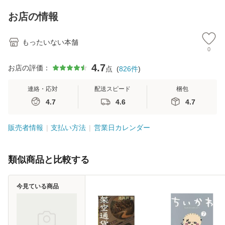
料】
キストNiCE) / 手島
恵 藤本幸三 / 南江
お店の情報
堂 [単行
もったいない本舗
0
4.7
お店の評価：
点
(
826
件
)
連絡・応対
配送スピード
梱包
4.7
4.6
4.7
販売者情報
支払い方法
営業日カレンダー
類似商品と比較する
今見ている商品