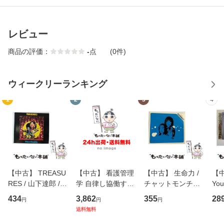
レビュー
商品の評価：
-
点
(0件)
ウィークリーランキング
1
2
3
4
【中古】 TREASU
【中古】 看護管理
【中古】 生命力 /
【中
RES / 山下達郎 /
学 自律し協働する
チャットモンチー /
You
イーストウエス
専門職の看護マネ
キューンレコード
のがか
434
3,862
355
28
円
円
円
ト・ジャパン [CD]
ジメントスキル 改
[CD]【メール便送
【
送料無料
【メール便送料無
訂第3版 (看護学テ
料無料】
料