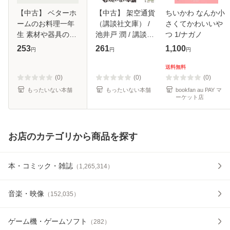
【中古】 ベターホ
【中古】 架空通貨
ちいかわ なんか小
ームのお料理一年
（講談社文庫） /
さくてかわいいや
生 素材や器具の扱
池井戸 潤 / 講談社
つ 1/ナガノ
い方など基本知識
[文庫]【メール便送
253
261
1,100
円
円
円
を完全解説 改訂3
料無料】
版 (実用料理シリ
送料無料
ーズ) / ベターホー
(0)
(0)
(0)
ム協会 / ベ
もったいない本舗
もったいない本舗
bookfan au PAY マ
ーケット店
お店のカテゴリから商品を探す
本・コミック・雑誌
（
1,265,314
）
音楽・映像
（
152,035
）
ゲーム機・ゲームソフト
（
282
）