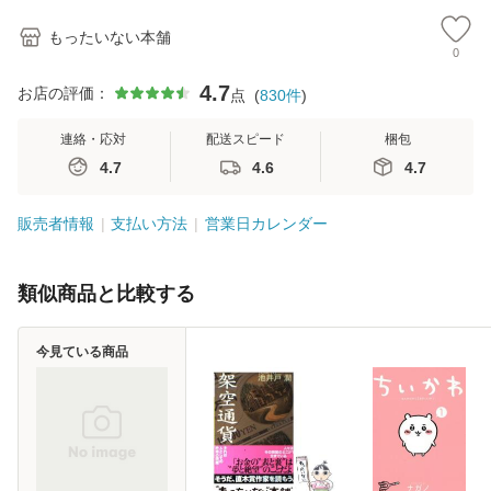
もったいない本舗
0
4.7
お店の評価：
点
(
830
件
)
連絡・応対
配送スピード
梱包
4.7
4.6
4.7
販売者情報
支払い方法
営業日カレンダー
類似商品と比較する
今見ている商品