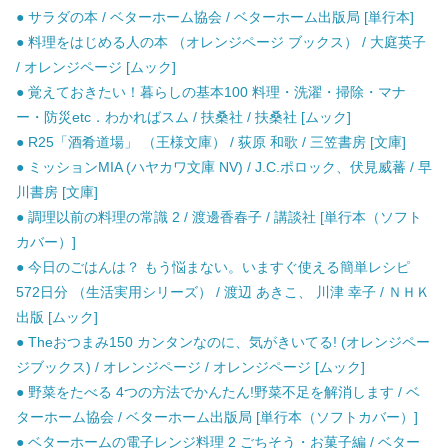
● サラダの本 / ベターホーム協会 / ベターホーム出版局 [単行本]
● 料理をはじめる人の本 （オレンジページ ブックス） / 大庭英子
/ オレンジページ [ムック]
● 覚えておきたい！暮らしの基本100 料理・洗濯・掃除・マナ
ー・防災etc．わかればスム / 扶桑社 / 扶桑社 [ムック]
● R25「酒肴道場」 （王様文庫） / 荻原 和歌 / 三笠書房 [文庫]
● ミッションMIA (ハヤカワ文庫 NV) / J.C.ポロック、伏見威蕃 / 早
川書房 [文庫]
● 調理以前の料理の常識 2 / 渡邊香春子 / 講談社 [単行本（ソフト
カバー）]
● 今日のごはんは？ もう悩まない。いますぐ使える簡単レシピ
572日分 （生活実用シリーズ） / 渡辺 あきこ、 川津 幸子 / ＮＨＫ
出版 [ムック]
● Theおつまみ150 カンタンなのに、気がきいてる! (オレンジペー
ジブックス) / オレンジページ / オレンジページ [ムック]
● 野菜をたべる 4つの方法でかんたん!野菜不足を解消します / ベ
ターホーム協会 / ベターホーム出版局 [単行本（ソフトカバー）]
● ベターホームの電子レンジ料理 2 ごちそう・お菓子編 / ベター