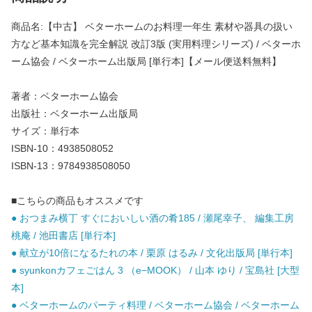
商品名:【中古】 ベターホームのお料理一年生 素材や器具の扱い
方など基本知識を完全解説 改訂3版 (実用料理シリーズ) / ベターホ
ーム協会 / ベターホーム出版局 [単行本]【メール便送料無料】
著者：ベターホーム協会
出版社：ベターホーム出版局
サイズ：単行本
ISBN-10：4938508052
ISBN-13：9784938508050
■こちらの商品もオススメです
● おつまみ横丁 すぐにおいしい酒の肴185 / 瀬尾幸子、 編集工房
桃庵 / 池田書店 [単行本]
● 献立が10倍になるたれの本 / 栗原 はるみ / 文化出版局 [単行本]
● syunkonカフェごはん 3 （e−MOOK） / 山本 ゆり / 宝島社 [大型
本]
● ベターホームのパーティ料理 / ベターホーム協会 / ベターホーム