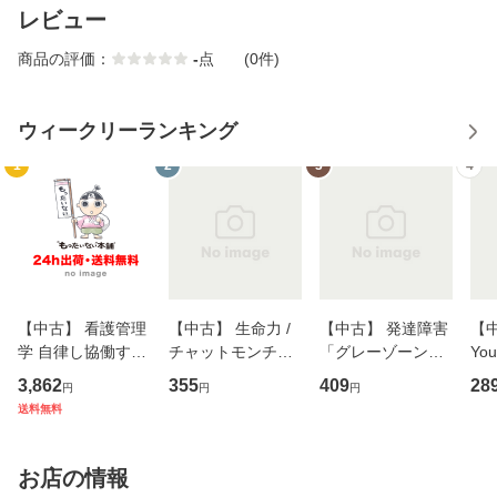
レビュー
商品の評価：
-
点
(0件)
ウィークリーランキング
1
2
3
4
【中古】 看護管理
【中古】 生命力 /
【中古】 発達障害
【中
学 自律し協働する
チャットモンチー /
「グレーゾーン」
You
専門職の看護マネ
キューンレコード
その正しい理解と
のがか
3,862
355
409
28
円
円
円
ジメントスキル 改
[CD]【メール便送
克服法 (SB新書 57
【
送料無料
訂第3版 (看護学テ
料無料】
2) / 岡田尊司 / Ｓ
料
キストNiCE) / 手島
Ｂクリエイティブ
恵 藤本幸三 / 南江
[新書]【メール便送
お店の情報
堂 [単行
料無料】