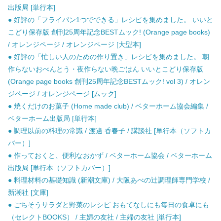
出版局 [単行本]
● 好評の「フライパン1つでできる」レシピを集めました。 いいと
こどり保存版 創刊25周年記念BESTムック! (Orange page books)
/ オレンジページ / オレンジページ [大型本]
● 好評の「忙しい人のための作り置き」レシピを集めました。 朝
作らないおべんとう・夜作らない晩ごはん いいとこどり保存版
(Orange page books 創刊25周年記念BESTムック! vol 3) / オレン
ジページ / オレンジページ [ムック]
● 焼くだけのお菓子 (Home made club) / ベターホーム協会編集 /
ベターホーム出版局 [単行本]
● 調理以前の料理の常識 / 渡邊 香春子 / 講談社 [単行本（ソフトカ
バー）]
● 作っておくと、便利なおかず / ベターホーム協会 / ベターホーム
出版局 [単行本（ソフトカバー）]
● 料理材料の基礎知識 (新潮文庫) / 大阪あべの辻調理師専門学校 /
新潮社 [文庫]
● ごちそうサラダと野菜のレシピ おもてなしにも毎日の食卓にも
（セレクトBOOKS） / 主婦の友社 / 主婦の友社 [単行本]