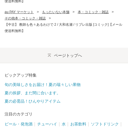
便送料無料】
au PAY マーケット
>
もったいない本舗
>
本・コミック・雑誌
>
その他本・コミック・雑誌
>
【中古】 教師も色々あるわけで 2 / 大和名瀬 / リブレ出版 [コミック]【メール
便送料無料】
ページトップへ
ピックアップ特集
旬の美味しさをお届け！夏の瑞々しい果物
夏の挨拶、まだ間に合います。
夏の必需品！ひんやりアイテム
注目のカテゴリ
ビール・発泡酒
チューハイ
水
お茶飲料
ソフトドリンク