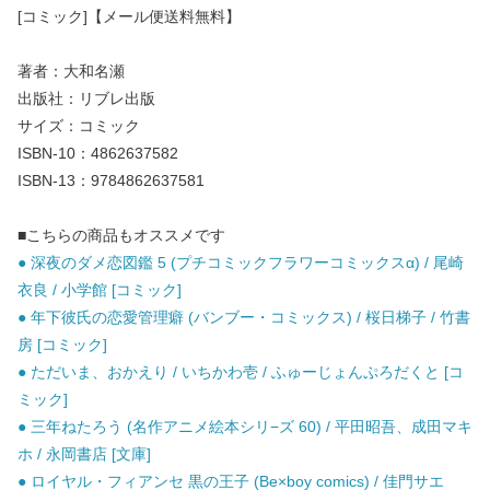
[コミック]【メール便送料無料】
著者：大和名瀬
出版社：リブレ出版
サイズ：コミック
ISBN-10：4862637582
ISBN-13：9784862637581
■こちらの商品もオススメです
● 深夜のダメ恋図鑑 5 (プチコミックフラワーコミックスα) / 尾崎
衣良 / 小学館 [コミック]
● 年下彼氏の恋愛管理癖 (バンブー・コミックス) / 桜日梯子 / 竹書
房 [コミック]
● ただいま、おかえり / いちかわ壱 / ふゅーじょんぷろだくと [コ
ミック]
● 三年ねたろう (名作アニメ絵本シリ−ズ 60) / 平田昭吾、成田マキ
ホ / 永岡書店 [文庫]
● ロイヤル・フィアンセ 黒の王子 (Be×boy comics) / 佳門サエ