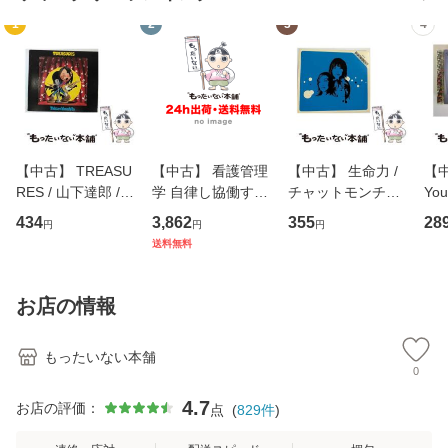
1
2
3
4
【中古】 TREASU
【中古】 看護管理
【中古】 生命力 /
【中
RES / 山下達郎 /
学 自律し協働する
チャットモンチー /
You
イーストウエス
専門職の看護マネ
キューンレコード
のがか
434
3,862
355
28
円
円
円
ト・ジャパン [CD]
ジメントスキル 改
[CD]【メール便送
【
送料無料
【メール便送料無
訂第3版 (看護学テ
料無料】
料
料】
キストNiCE) / 手島
恵 藤本幸三 / 南江
お店の情報
堂 [単行
もったいない本舗
0
4.7
お店の評価：
点
(
829
件
)