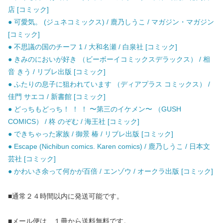
店 [コミック]
● 可愛気。 (ジュネコミックス) / 鹿乃しうこ / マガジン・マガジン
[コミック]
● 不思議の国のチーフ 1 / 大和名瀬 / 白泉社 [コミック]
● きみのにおいが好き （ビーボーイコミックスデラックス） / 相
音 きう / リブレ出版 [コミック]
● ふたりの息子に狙われています （ディアプラス コミックス） /
佳門 サエコ / 新書館 [コミック]
● どっちもどっち！ ！ ！ 〜第三のイケメン〜 （GUSH
COMICS） / 柊 のぞむ / 海王社 [コミック]
● できちゃった家族 / 御景 椿 / リブレ出版 [コミック]
● Escape (Nichibun comics. Karen comics) / 鹿乃しうこ / 日本文
芸社 [コミック]
● かわいさ余って何かが百倍 / エンゾウ / オークラ出版 [コミック]
■通常２４時間以内に発送可能です。
■メール便は、１冊から送料無料です。