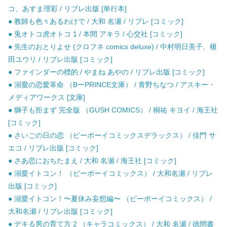
コ、あすま理彩 / リブレ出版 [単行本]
● 教師も色々あるわけで / 大和 名瀬 / リブレ [コミック]
● 兎オトコ虎オトコ 1 / 本間 アキラ / 心交社 [コミック]
● 先生のおとりよせ (クロフネ comics deluxe) / 中村明日美子、榎
田ユウリ / リブレ出版 [コミック]
● ファインダーの標的 / やまね あやの / リブレ出版 [コミック]
● 溺愛の恋愛革命 （BーPRINCE文庫） / 青野ちなつ / アスキー・
メディアワークス [文庫]
● 獅子も拒まず 完全版 （GUSH COMICS） / 桐祐 キヨイ / 海王社
[コミック]
● さいごの日の恋 （ビーボーイコミックスデラックス） / 佳門 サ
エコ / リブレ出版 [コミック]
● さあ恋におちたまえ / 大和 名瀬 / 海王社 [コミック]
● 溺愛イトコン！ （ビーボーイコミックス） / 大和名瀬 / リブレ
出版 [コミック]
● 溺愛イトコン！〜夏休み妄想編〜 （ビーボーイコミックス） /
大和名瀬 / リブレ出版 [コミック]
● デキる男の育て方 2 （キャラコミックス） / 大和 名瀬 / 徳間書