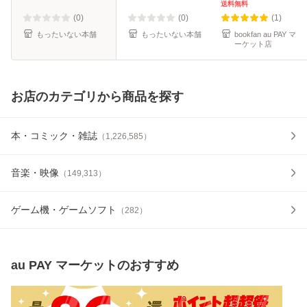
料】
送料無料
(0)
(0)
(1)
もったいない本舗
もったいない本舗
bookfan au PAY マ
ーケット店
お店のカテゴリから商品を探す
本・コミック・雑誌
（
1,226,585
）
音楽・映像
（
149,313
）
ゲーム機・ゲームソフト
（
282
）
au PAY マーケット
のおすすめ