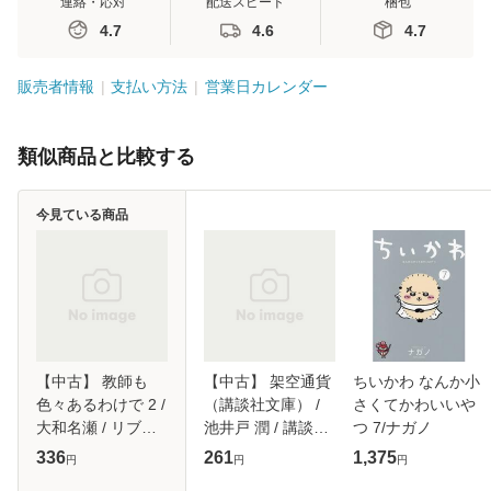
連絡・応対
配送スピード
梱包
4.7
4.6
4.7
販売者情報
支払い方法
営業日カレンダー
類似商品と比較する
今見ている商品
【中古】 教師も
【中古】 架空通貨
ちいかわ なんか小
色々あるわけで 2 /
（講談社文庫） /
さくてかわいいや
大和名瀬 / リブレ
池井戸 潤 / 講談社
つ 7/ナガノ
出版 [コミック]
[文庫]【メール便送
336
261
1,375
円
円
円
【メール便送料無
料無料】