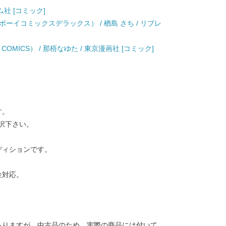
ム社 [コミック]
ーイコミックスデラックス） / 楢島 さち / リブレ
OMICS） / 那梧なゆた / 東京漫画社 [コミック]
す。
択下さい。
ディションです。
金対応。
ありますが、中古品のため、実際の商品には付いて