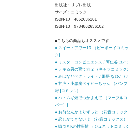
出版社：リブレ出版
サイズ：コミック
ISBN-10：4862636101
ISBN-13：9784862636102
■こちらの商品もオススメです
● スイートアワー1R （ビーボーイコミック
ク]
● ミスターコンビニエンス / 阿仁谷 ユイ
● デキる男の育て方 2 （キャラコミックス）
● みはなだペクトライト / 那梧 なゆた /
● 甘声・小悪魔ベイビーちゃん （バンブー コミッ
房 [コミック]
● ハトムギ畑でつかまえて （マーブルコミ
バー）]
● お前なんかよりずっと （花音コミックス）
● 恋しかできないよ （花音コミックス） / 
● 嘘つきKの性事情 （ジュネットコミック