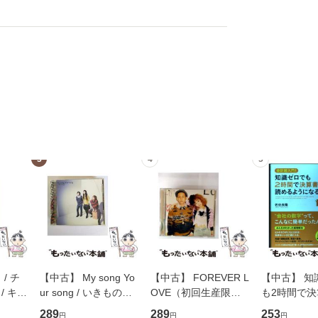
3
4
5
/ チ
【中古】 My song Yo
【中古】 FOREVER L
【中古】 知
/ キュ
ur song / いきものが
OVE（初回生産限定
も2時間で
D]
かり / [CD]【メール便
盤） / 清水翔太×加藤
めるようにな
289
289
253
円
円
円