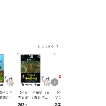
もっと見る
6
7
8
識ゼロで
【中古】 予知夢 （文
【中古】 野ブタ。を
【中古】 
決算書が読
春文庫） / 東野 圭吾 /
プロデュース [DVD-B
島みゆき / [CD]【
る！ 会
文藝春秋 [文庫]【メー
OX] / バップ [DVD]
ル便送料
262
2,335
2,150
円
円
円