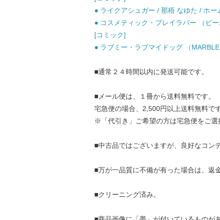
● ライクアシュガー / 那梧 なゆた / ホー
● コスメティック・プレイラバー （ビーボ
[コミック]
● ラブミー・ラブマイドッグ （MARBLE C
■通常２４時間以内に発送可能です。
■メール便は、１冊から送料無料です。
宅急便の場合、2,500円以上送料無料で
※「代引き」ご希望の方は宅急便をご選
■中古品ではございますが、良好なコン
■万が一品質に不備が有った場合は、返
■クリーニング済み。
■商品画像に「帯」が付いているものが