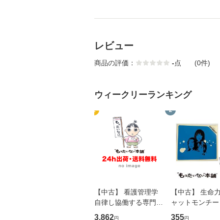
レビュー
商品の評価：
-
点
(0件)
ウィークリーランキング
1
2
【中古】 看護管理学
【中古】 生命力 
自律し協働する専門職
ャットモンチー 
の看護マネジメントス
ーンレコード [C
3,862
355
円
円