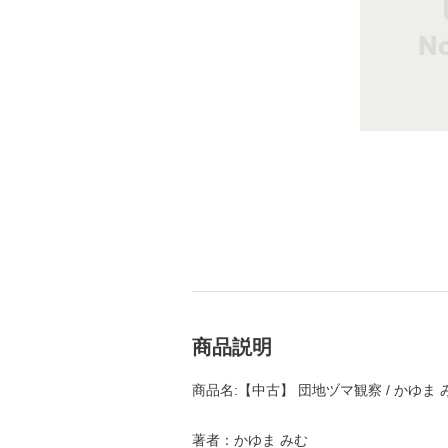
商品説明
商品名:【中古】 団地ヅマ観察 / かゆま 
著者：かゆま みむ