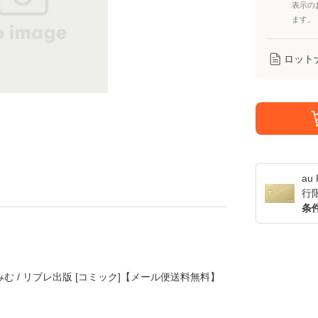
表示の
ます。
ロット
a
行
条
みむ / リブレ出版 [コミック]【メール便送料無料】