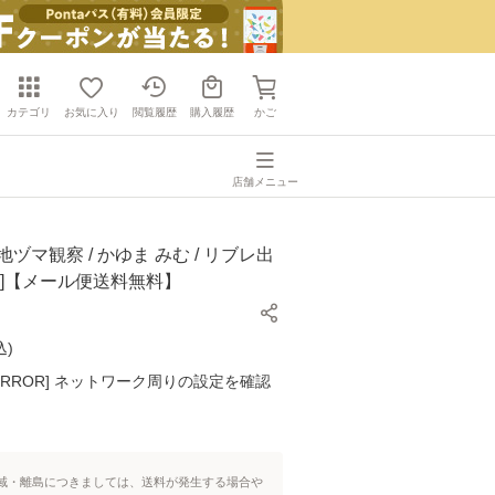
カテゴリ
お気に入り
閲覧履歴
購入履歴
かご
店舗メニュー
ヅマ観察 / かゆま みむ / リブレ出
ク]【メール便送料無料】
込
)
K ERROR] ネットワーク周りの設定を確認
域・離島につきましては、送料が発生する場合や