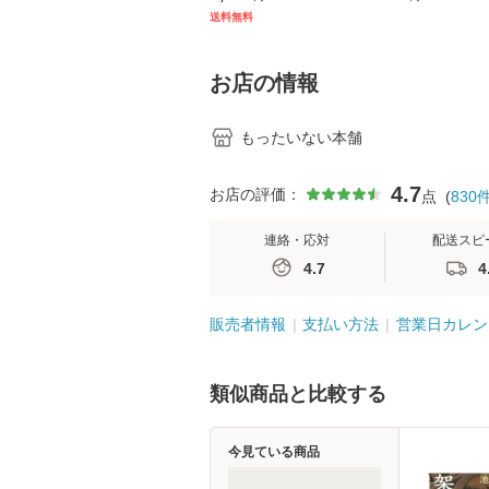
キル 改訂第3版 (看護
【メール便送料
送料無料
学テキストNiCE) / 手
島恵 藤本幸三 / 南江
堂 [単行
お店の情報
もったいない本舗
4.7
お店の評価：
点
(
830
連絡・応対
配送スピ
4.7
4
販売者情報
支払い方法
営業日カレン
類似商品と比較する
今見ている商品