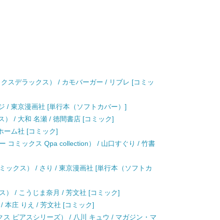
スデラックス） / カモバーガー / リブレ [コミッ
ジ / 東京漫画社 [単行本（ソフトカバー）]
 / 大和 名瀬 / 徳間書店 [コミック]
 ホーム社 [コミック]
クス Qpa collection） / 山口すぐり / 竹書
ックス） / さり / 東京漫画社 [単行本（ソフトカ
 / こうじま奈月 / 芳文社 [コミック]
本庄 りえ / 芳文社 [コミック]
ス ピアスシリーズ） / 八川 キュウ / マガジン・マ