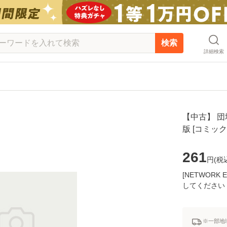
検索
詳細検索
【中古】 団地
版 [コミッ
261
円(
税
[NETWOR
してください
※一部地