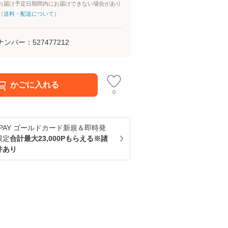
お届け予定日期間内にお届けできない場合があり
（
送料・配送について
）
ナンバー：
527477212
かごに入れる
0
u PAY ゴールドカード新規＆即時発
限定
合計最大23,000Pもらえる※諸
件あり