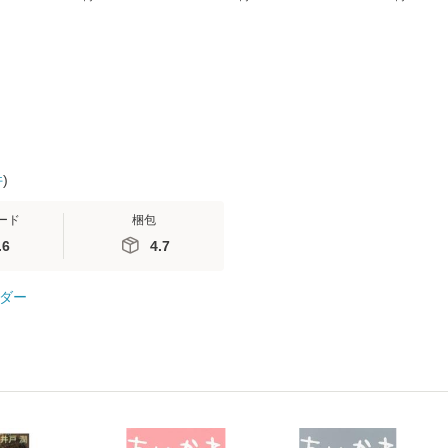
無料】
送料無料】
ミリヤ / [CD]【メール
計超入門！ /
便送料無料】
隆 / 高橋書
（ソフトカバ
【メール便
件
)
ード
梱包
.6
4.7
ダー