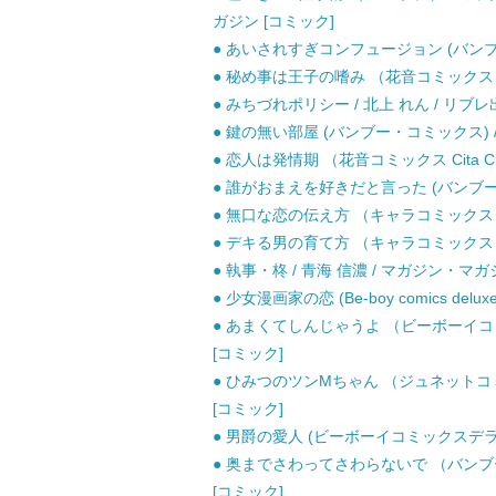
ガジン [コミック]
● あいされすぎコンフュージョン (バンブー・
● 秘め事は王子の嗜み （花音コミックス） /
● みちづれポリシー / 北上 れん / リブレ
● 鍵の無い部屋 (バンブー・コミックス) / 
● 恋人は発情期 （花音コミックス Cita Ci
● 誰がおまえを好きだと言った (バンブー・コ
● 無口な恋の伝え方 （キャラコミックス） /
● デキる男の育て方 （キャラコミックス） /
● 執事・柊 / 青海 信濃 / マガジン・マガ
● 少女漫画家の恋 (Be-boy comics del
● あまくてしんじゃうよ （ビーボーイコミ
[コミック]
● ひみつのツンMちゃん （ジュネットコミ
[コミック]
● 男爵の愛人 (ビーボーイコミックスデラッ
● 奥までさわってさわらないで （バンブーコ
[コミック]