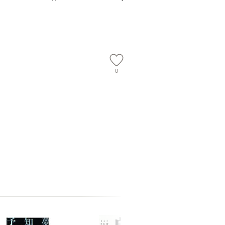
 佐伯 良
ル便送料無料】
【メール便送料無料】
店 [単行本
ー）]
送
0