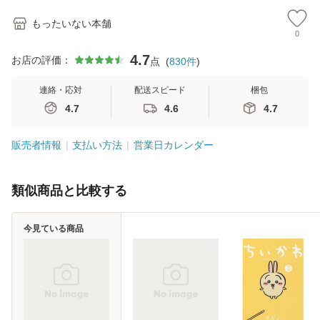
もったいない本舗
0
4.7
お店の評価：
点
(
830
件
)
連絡・応対
配送スピード
梱包
4.7
4.6
4.7
販売者情報
支払い方法
営業日カレンダー
類似商品と比較する
今見ている商品