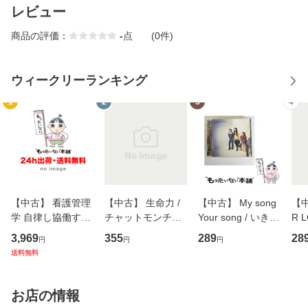
レビュー
商品の評価：
-
点
(0件)
ウィークリーランキング
1
2
3
4
【中古】 看護管理
【中古】 生命力 /
【中古】 My song
【中
学 自律し協働する
チャットモンチー /
Your song / いきも
R 
専門職の看護マネ
キューンレコード
のがかり / [CD]
産限
3,969
355
289
28
円
円
円
ジメントスキル 改
[CD]【メール便送
【メール便送料無
翔太
送料無料
訂第3版 (看護学テ
料無料】
料】
[C
キストNiCE) / 手島
料
恵 藤本幸三 / 南江
お店の情報
堂 [単行