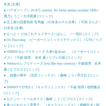
冬舎 [文庫]
● バクダンヘブン (H & C comics. Ihr hertz series number 189) /
鹿乃しうこ / 大洋図書 [コミック]
● 北上家の恋愛指南 長男編 （幻冬舎ルチル文庫） / 可南 さらさ /
幻冬舎 [文庫]
● もっと！ ひねくれチェイサー 2 / ぱんこ。 / 一迅社 [コミック]
● On Doorstep （ビーボーイコミックスデラックス） / CTK / リブ
レ [コミック]
● YEBISUセレブリティーズ 久家×益永ver． （ビーボーイコミッ
クス） / 不破 慎理、 岩本 薫 / リブレ出版 [コミック]
● Yebisuセレブリティーズ 2nd (Be-boy comics) / 不破慎理、岩本
薫 / ビブロス [コミック]
● …純愛の青年 （花音コミックス） / 藤崎 こう / 芳文社 [コミッ
ク]
● GRAVITY EYES 1 （キャラコミックス） / 不破 慎理 / 徳間書店
[コミック]
● セクシー・クールボイス / 藤崎 こう / ビブロス [コミック]
● 食べられちゃう系男子。 （キャラコミックス） / 楢崎壮太 / 徳