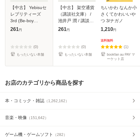
【中古】 Yebisuセ
【中古】 架空通貨
ちいかわ なんか小
レブリティーズ
（講談社文庫） /
さくてかわいいや
3rd (Be-boy
池井戸 潤 / 講談社
つ 3/ナガノ
comics) / 不破慎
[文庫]【メール便送
261
261
1,210
円
円
円
理、岩本薫 / リブ
料無料】
レ出版 [コミック]
送料無料
【メール便送料無
(0)
(0)
(1)
料】
もったいない本舗
もったいない本舗
bookfan au PAY マ
ーケット店
お店のカテゴリから商品を探す
本・コミック・雑誌
（
1,262,162
）
音楽・映像
（
151,642
）
ゲーム機・ゲームソフト
（
282
）