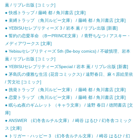
薫 / リブレ出版 [コミック]
● 快感トラップ / 藤崎 都 / 角川書店 [文庫]
● 束縛トラップ （角川ルビー文庫） / 藤崎 都 / 角川書店 [文庫]
● YEBISUセレブリティーズ 3 / 岩本 薫 / リブレ出版 [新書]
● 誓約の恋愛革命 （BーPRINCE文庫） / 青野ちなつ / アスキー・
メディアワークス [文庫]
● Yebisuセレブリティーズ 5th (Be-boy comics) / 不破慎理、岩本
薫 / リブレ出版 [コミック]
● YEBISUセレブリティーズSpecial / 岩本 薫 / リブレ出版 [新書]
● 茅島氏の優雅な生活 (花音コミックス) / 遠野春日、麻々原絵里依
/ 芳文社 [コミック]
● 挑発トラップ （角川ルビー文庫） / 藤崎 都 / 角川書店 [文庫]
● 恋愛トラップ （角川ルビー文庫） / 藤崎 都 / 角川書店 [文庫]
● 眠らぬ夜のギムレット （キャラ文庫） / 遠野 春日 / 徳間書店 [文
庫]
● ANSWER （幻冬舎ルチル文庫） / 崎谷 はるひ / 幻冬舎コミック
ス [文庫]
● トリガー・ハッピー 3 （幻冬舎ルチル文庫） / 崎谷 はるひ / 幻