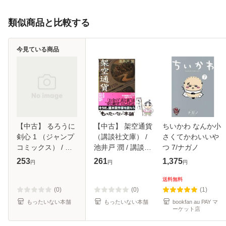
類似商品と比較する
今見ている商品
【中古】 るろうに
【中古】 架空通貨
ちいかわ なんか小
剣心 1 （ジャンプ
（講談社文庫） /
さくてかわいいや
コミックス） / 和
池井戸 潤 / 講談社
つ 7/ナガノ
月 伸宏 / 集英社
[文庫]【メール便送
253
261
1,375
円
円
円
[コミック]【メール
料無料】
便送料無料】
送料無料
(0)
(0)
(1)
もったいない本舗
もったいない本舗
bookfan au PAY マ
ーケット店