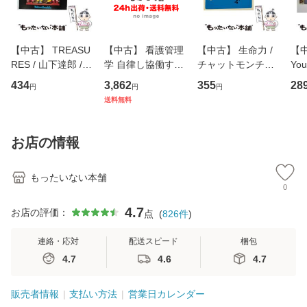
【中古】 TREASU
【中古】 看護管理
【中古】 生命力 /
【中
RES / 山下達郎 /
学 自律し協働する
チャットモンチー /
You
イーストウエス
専門職の看護マネ
キューンレコード
のがか
434
3,862
355
28
円
円
円
ト・ジャパン [CD]
ジメントスキル 改
[CD]【メール便送
【
送料無料
【メール便送料無
訂第3版 (看護学テ
料無料】
料
料】
キストNiCE) / 手島
恵 藤本幸三 / 南江
お店の情報
堂 [単行
もったいない本舗
0
4.7
お店の評価：
点
(
826
件
)
連絡・応対
配送スピード
梱包
4.7
4.6
4.7
販売者情報
支払い方法
営業日カレンダー