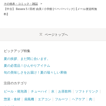
その他本・コミック・雑誌
>
【中古】 Basara 5 / 田村 由美 / 小学館 [ペーパーバック]【メール便送料無
料】
ページトップへ
ピックアップ特集
夏の挨拶、まだ間に合います。
夏の必需品！ひんやりアイテム
旬の美味しさをお届け！夏の瑞々しい果物
注目のカテゴリ
ビール・発泡酒
チューハイ
水
お茶飲料
ソフトドリンク
惣菜・食材
扇風機
エアコン
フルーツ
ヘアケア
肉