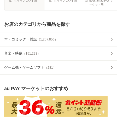
もったいない本舗
もったいない本舗
bookfan au PAY マ
ーケット店
お店のカテゴリから商品を探す
本・コミック・雑誌
（
1,257,856
）
音楽・映像
（
151,223
）
ゲーム機・ゲームソフト
（
281
）
au PAY マーケット
のおすすめ