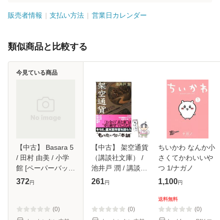
販売者情報
支払い方法
営業日カレンダー
類似商品と比較する
今見ている商品
【中古】 Basara 5
【中古】 架空通貨
ちいかわ なんか小
/ 田村 由美 / 小学
（講談社文庫） /
さくてかわいいや
館 [ペーパーバッ
池井戸 潤 / 講談社
つ 1/ナガノ
ク]【メール便送料
[文庫]【メール便送
372
261
1,100
円
円
円
無料】
料無料】
送料無料
(0)
(0)
(0)