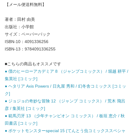
【メール便送料無料】
著者：田村 由美
出版社：小学館
サイズ：ペーパーバック
ISBN-10：4091336256
ISBN-13：9784091336255
■こちらの商品もオススメです
● 僕のヒーローアカデミア 8 （ジャンプコミックス） / 堀越 耕平 /
集英社 [コミック]
● ヘタリア Axis Powers / 日丸屋 秀和 / 幻冬舎コミックス [コミッ
ク]
● ジョジョの奇妙な冒険 12 （ジャンプ コミックス） / 荒木 飛呂
彦 / 集英社 [コミック]
● 範馬刃牙 13 （少年チャンピオン コミックス） / 板垣 恵介 / 秋
田書店 [コミック]
● ポケットモンスターspecial 15 (てんとう虫コミックススペシャ