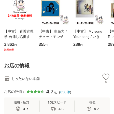
【中古】 看護管理
【中古】 生命力 /
【中古】 My song
【中
学 自律し協働する
チャットモンチー /
Your song / いきも
R 
専門職の看護マネ
キューンレコード
のがかり / [CD]
産限
3,862
355
289
28
円
円
円
ジメントスキル 改
[CD]【メール便送
【メール便送料無
翔太
送料無料
訂第3版 (看護学テ
料無料】
料】
[C
キストNiCE) / 手島
料
恵 藤本幸三 / 南江
お店の情報
堂 [単行
もったいない本舗
0
4.7
お店の評価：
点
(
830
件
)
連絡・応対
配送スピード
梱包
4.7
4.6
4.7