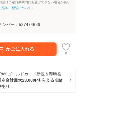
お届け予定日期間内にお届けできない場合があり
（
送料・配送について
）
ナンバー：
527474686
かごに入れる
0
u PAY ゴールドカード新規＆即時発
限定
合計最大23,000Pもらえる※諸
件あり