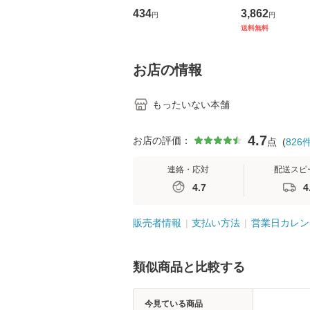
トウエスト・ジャパン
の看護マネジメ
434
3,862
円
円
[CD]【メール便送料無
キル 改訂第3版 
送料無料
料】
学テキストNiCE)
島恵 藤本幸三 /
堂 [単行
お店の情報
もったいない本舗
4.7
お店の評価：
点
(
826
連絡・応対
配送スピ
4.7
4
販売者情報
支払い方法
営業日カレン
類似商品と比較する
今見ている商品