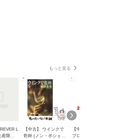
もっと見る
6
7
8
EVER L
【中古】 ウインクで
【中古】 野ブタ。を
【中古】 
生産限定
乾杯 (ノン・ポシェッ
プロデュース [DVD-B
島みゆき / [CD]【