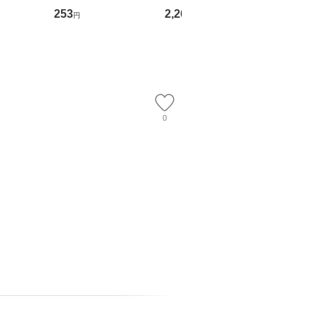
翔太×加藤
ト) / 東野圭吾 / 祥伝
OX] / バップ [DVD]
ル便送料
253
2,266
2,150
円
円
円
社 [文庫]【メール便送
【メール便送料無料】
】
料無料】
0