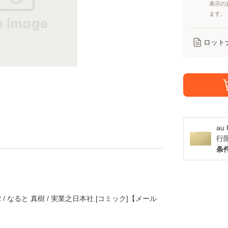
表示の
ます。
ロット
a
行
条
/ なると 真樹 / 実業之日本社 [コミック]【メール