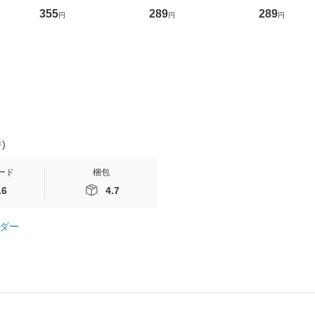
ントス
ーンレコード [CD]
かり / [CD]【メール便
盤） / 清水
355
289
289
円
円
円
(看護
【メール便送料無料】
送料無料】
ミリヤ / [CD]【メール
 / 手
便送料無料
 南江
件
)
ード
梱包
.6
4.7
ダー