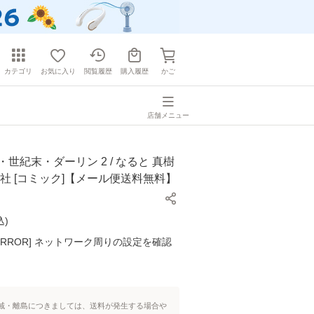
カテゴリ
お気に入り
閲覧履歴
購入履歴
かご
店舗メニュー
・世紀末・ダーリン 2 / なると 真樹
本社 [コミック]【メール便送料無料】
込
)
K ERROR] ネットワーク周りの設定を確認
域・離島につきましては、送料が発生する場合や