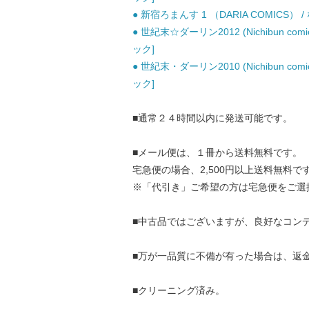
● 新宿ろまんす 1 （DARIA COMICS） 
● 世紀末☆ダーリン2012 (Nichibun comi
ック]
● 世紀末・ダーリン2010 (Nichibun comi
ック]
■通常２４時間以内に発送可能です。
■メール便は、１冊から送料無料です。
宅急便の場合、2,500円以上送料無料で
※「代引き」ご希望の方は宅急便をご選
■中古品ではございますが、良好なコン
■万が一品質に不備が有った場合は、返
■クリーニング済み。