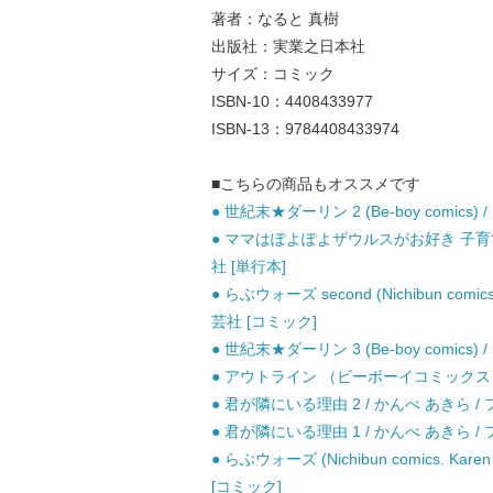
著者：なると 真樹
出版社：実業之日本社
サイズ：コミック
ISBN-10：4408433977
ISBN-13：9784408433974
■こちらの商品もオススメです
● 世紀末★ダーリン 2 (Be-boy comics
● ママはぽよぽよザウルスがお好き 子育てマ
社 [単行本]
● らぶウォーズ second (Nichibun comi
芸社 [コミック]
● 世紀末★ダーリン 3 (Be-boy comics
● アウトライン （ビーボーイコミックス） 
● 君が隣にいる理由 2 / かんべ あきら 
● 君が隣にいる理由 1 / かんべ あきら 
● らぶウォーズ (Nichibun comics. K
[コミック]