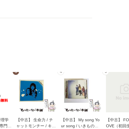
3
4
5
管理学
【中古】 生命力 / チ
【中古】 My song Yo
【中古】 FOR
専門職
ャットモンチー / キュ
ur song / いきものが
OVE（初回