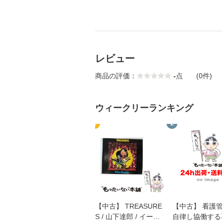
レビュー
商品の評価：
-
点
(0件)
ウィークリーランキング
1
2
【中古】 TREASURE
【中古】 看護
S / 山下達郎 / イース
自律し協働する