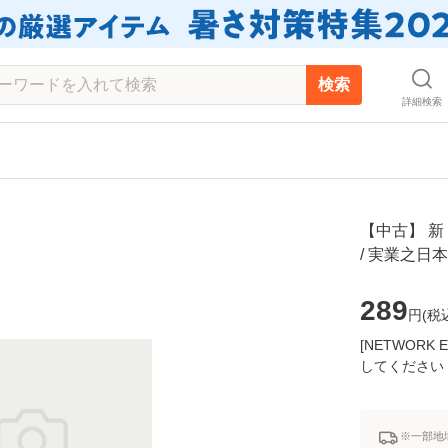
検索
詳細検索
【中古】 新
/ 実業之日
289
円(
税
[NETWOR
してください
※一部地