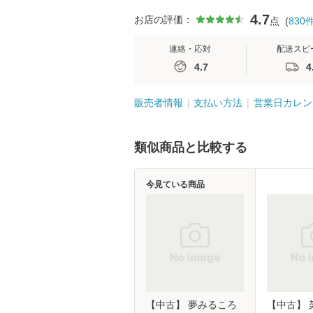
4.7
お店の評価：
点
(
830
連絡・応対
配送スピ
4.7
4
販売者情報
支払い方法
営業日カレン
類似商品と比較する
今見ている商品
【中古】 夢みるころ
【中古】 