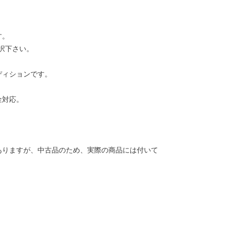
す。
択下さい。
ディションです。
金対応。
ありますが、中古品のため、実際の商品には付いて