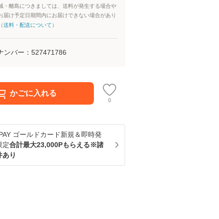
域・離島につきましては、送料が発生する場合や
お届け予定日期間内にお届けできない場合があり
（
送料・配送について
）
ナンバー：
527471786
かごに入れる
0
u PAY ゴールドカード新規＆即時発
限定
合計最大23,000Pもらえる※諸
件あり