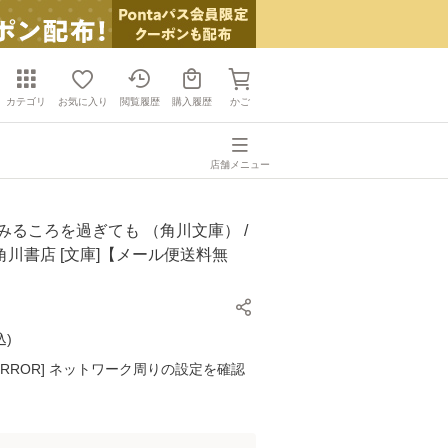
カテゴリ
お気に入り
閲覧履歴
購入履歴
かご
店舗メニュー
みるころを過ぎても （角川文庫） /
/ 角川書店 [文庫]【メール便送料無
込
)
K ERROR] ネットワーク周りの設定を確認