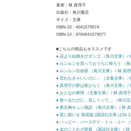
著者：林 真理子
出版社：角川書店
サイズ：文庫
ISBN-10：4041579074
ISBN-13：9784041579077
■こちらの商品もオススメです
● 花より結婚きびダンゴ （角川文庫） / 林
● ルンルンを買っておうちに帰ろう （角川文庫）
● ルンルン症候群 （角川文庫） / 林 真理子
● 言わなきゃいいのに… （文春文庫） / 林
● 真理子の夢は夜ひらく （角川文庫） / 林
● おとなの事情 （文春文庫） / 林 真理子 
● 食べるたびに、哀しくって… （角川文庫） 
● 東京胸キュン物語 （角川文庫） / 林 真理
● 星に願いを 新装版 (講談社文庫 は26-11)
● ハッピー・バースデイ・トゥ・ユー （角川
● 女のことわざ辞典 （講談社文庫） / 林 真