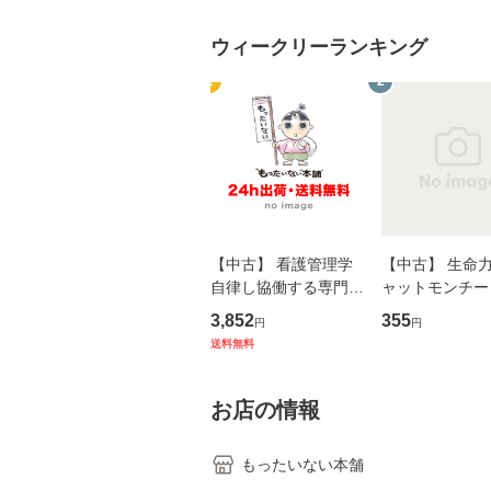
ウィークリーランキング
1
2
【中古】 看護管理学
【中古】 生命力 
自律し協働する専門職
ャットモンチー 
の看護マネジメントス
ーンレコード [C
3,852
355
円
円
キル 改訂第3版 (看護
【メール便送料
送料無料
学テキストNiCE) / 手
島恵 藤本幸三 / 南江
堂 [単行
お店の情報
もったいない本舗