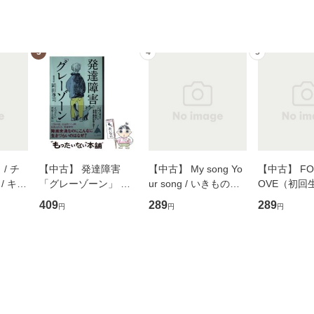
3
4
5
/ チ
【中古】 発達障害
【中古】 My song Yo
【中古】 FOR
/ キュ
「グレーゾーン」 そ
ur song / いきものが
OVE（初回
D]
の正しい理解と克服法
かり / [CD]【メール便
盤） / 清水
409
289
289
円
円
円
無料】
(SB新書 572) / 岡田尊
送料無料】
ミリヤ / [CD]【メール
司 / ＳＢクリエイティ
便送料無料
ブ [新書]【メール便送
料無料】