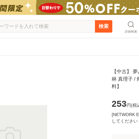
検索
詳細検索
【中古】 夢
林 真理子 
料】
253
円(
税
[NETWOR
してください