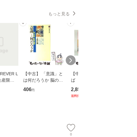
もっと見る
6
7
8
EVER L
【中古】 「意識」と
【中古】 耳をすませ
【中古】
生産限定
は何だろうか 脳の来
ば 〈2枚組〉 [DVD] /
も2時間
翔太×加藤
歴、知覚の錯誤 （講
ブエナ・ビスタ・ホー
めるよう
406
2,852
253
円
円
円
談社現代新書） / 下条
ム・エンターテイメン
計超入門！
送料無料
】
信輔 / 講談社 [新書]
ト [DVD]【メール便送
隆 / 高
【メール便送料無料】
料無料】
（ソフト
【メール
0