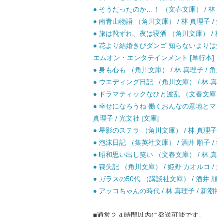
● そうだったのか…！ （文春文庫） / 林 
● 南青山物語 （角川文庫） / 林 真理子 /
● 旅は靴ずれ、夜は寝酒 （角川文庫） / 林
● 花より結婚きびダンゴ 知らないよりは知
エムオン・エンタテインメント [単行本]
● 身も心も （角川文庫） / 林 真理子 / 角
● ウエディング日記 （角川文庫） / 林 真理
● ドラマティックなひと波乱 （文春文庫） /
● 幸せになろうね 働くおんなの意地とマコ
真理子 / 光文社 [文庫]
● 星影のステラ （角川文庫） / 林 真理子 
● 泡沫日記 （集英社文庫） / 酒井 順子 / 
● 昭和思い出し笑い （文春文庫） / 林 真理
● 喪失記 （角川文庫） / 姫野 カオルコ /
● ガラスの50代 （講談社文庫） / 酒井 順子
● アッコちゃんの時代 / 林 真理子 / 新潮
■通常２４時間以内に発送可能です。