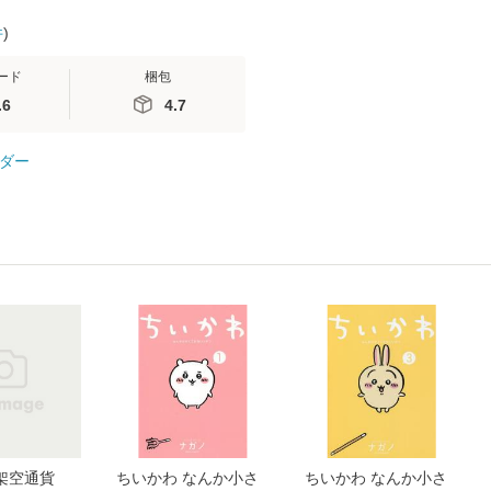
件
)
ード
梱包
.6
4.7
ダー
架空通貨
ちいかわ なんか小さ
ちいかわ なんか小さ