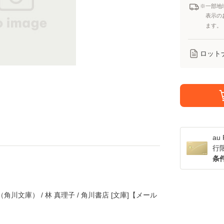
※一部地
表示の
ます。
ロット
a
行
条
川文庫） / 林 真理子 / 角川書店 [文庫]【メール