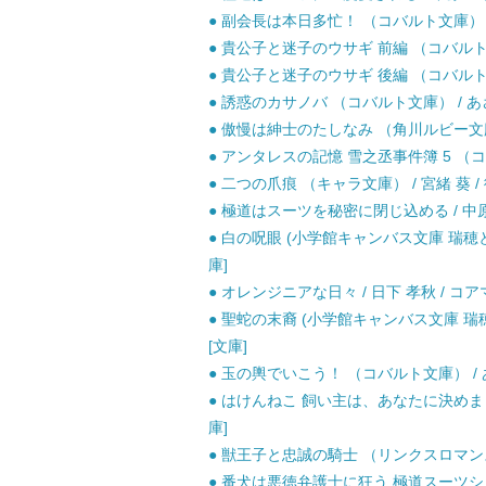
● 副会長は本日多忙！ （コバルト文庫） / 
● 貴公子と迷子のウサギ 前編 （コバルト文庫
● 貴公子と迷子のウサギ 後編 （コバルト文庫
● 誘惑のカサノバ （コバルト文庫） / あさ
● 傲慢は紳士のたしなみ （角川ルビー文庫） 
● アンタレスの記憶 雪之丞事件簿 5 （コバ
● 二つの爪痕 （キャラ文庫） / 宮緒 葵 /
● 極道はスーツを秘密に閉じ込める / 中原
● 白の呪眼 (小学館キャンバス文庫 瑞穂と剛
庫]
● オレンジニアな日々 / 日下 孝秋 / コ
● 聖蛇の末裔 (小学館キャンバス文庫 瑞穂
[文庫]
● 玉の輿でいこう！ （コバルト文庫） / あ
● はけんねこ 飼い主は、あなたに決めました
庫]
● 獣王子と忠誠の騎士 （リンクスロマンス） 
● 番犬は悪徳弁護士に狂う 極道スーツシリー