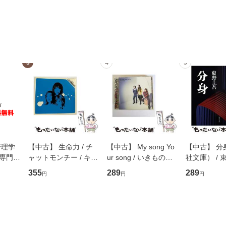
3
4
5
管理学
【中古】 生命力 / チ
【中古】 My song Yo
【中古】 分
専門職
ャットモンチー / キュ
ur song / いきものが
社文庫） / 東
ントス
ーンレコード [CD]
かり / [CD]【メール便
集英社 [文
355
289
289
円
円
円
(看護
【メール便送料無料】
送料無料】
便送料無料
 / 手
 南江