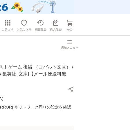
カテゴリ
お気に入り
閲覧履歴
購入履歴
かご
店舗メニュー
ストゲーム 後編 （コバルト文庫） /
 / 集英社 [文庫]【メール便送料無
込
)
K ERROR] ネットワーク周りの設定を確認