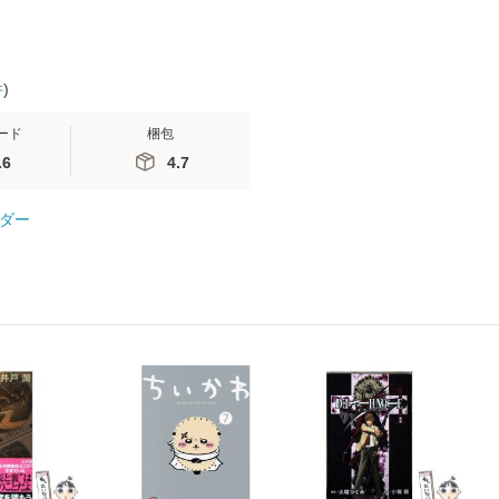
件
)
ード
梱包
.6
4.7
ダー