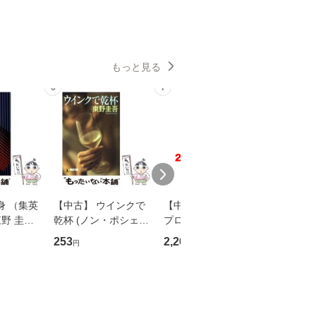
もっと見る
6
7
8
身 （集英
【中古】 ウインクで
【中古】 野ブタ。を
【中古】 
野 圭吾 /
乾杯 (ノン・ポシェッ
プロデュース [DVD-B
島みゆき / [CD]【
庫]【メール
ト) / 東野圭吾 / 祥伝
OX] / バップ [DVD]
ル便送料
253
2,266
2,150
円
円
円
】
社 [文庫]【メール便送
【メール便送料無料】
料無料】