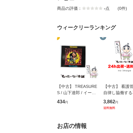
商品の評価：
-
点
(0件)
ウィークリーランキング
1
2
【中古】 TREASURE
【中古】 看護
S / 山下達郎 / イース
自律し協働する
トウエスト・ジャパン
の看護マネジメ
434
3,862
円
円
[CD]【メール便送料無
キル 改訂第3版 
送料無料
料】
学テキストNiCE)
島恵 藤本幸三 /
堂 [単行
お店の情報