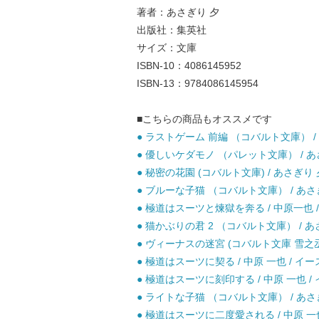
著者：あさぎり 夕
出版社：集英社
サイズ：文庫
ISBN-10：4086145952
ISBN-13：9784086145954
■こちらの商品もオススメです
● ラストゲーム 前編 （コバルト文庫） / あ
● 優しいケダモノ （パレット文庫） / あさ
● 秘密の花園 (コバルト文庫) / あさぎり 夕 
● ブルーな子猫 （コバルト文庫） / あさぎり
● 極道はスーツと煉獄を奔る / 中原一也 
● 猫かぶりの君 2 （コバルト文庫） / あさ
● ヴィーナスの迷宮 (コバルト文庫 雪之丞事件
● 極道はスーツに契る / 中原 一也 / イ
● 極道はスーツに刻印する / 中原 一也 /
● ライトな子猫 （コバルト文庫） / あさぎり
● 極道はスーツに二度愛される / 中原 一也