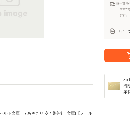
※一部地
表示の
ます。
ロット
a
行
条
ルト文庫） / あさぎり 夕 / 集英社 [文庫]【メール