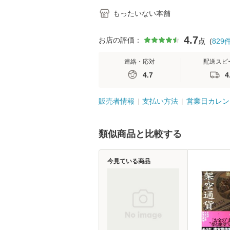
もったいない本舗
4.7
お店の評価：
点
(
829
連絡・応対
配送スピ
4.7
4
販売者情報
支払い方法
営業日カレン
類似商品と比較する
今見ている商品