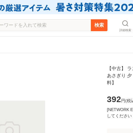
検索
詳細検索
【中古】 ラ
あさぎり 夕
料】
392
円(
税
[NETWOR
してください