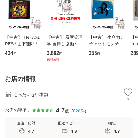
【中古】 TREASU
【中古】 看護管理
【中古】 生命力 /
【中
RES / 山下達郎 /
学 自律し協働する
チャットモンチー /
You
イーストウエス
専門職の看護マネ
キューンレコード
のがか
434
3,862
355
28
円
円
円
ト・ジャパン [CD]
ジメントスキル 改
[CD]【メール便送
【
送料無料
【メール便送料無
訂第3版 (看護学テ
料無料】
料
料】
キストNiCE) / 手島
恵 藤本幸三 / 南江
お店の情報
堂 [単行
もったいない本舗
0
4.7
お店の評価：
点
(
826
件
)
連絡・応対
配送スピード
梱包
4.7
4.6
4.7