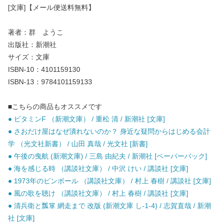
[文庫]【メール便送料無料】
著者：群 ようこ
出版社：新潮社
サイズ：文庫
ISBN-10：4101159130
ISBN-13：9784101159133
■こちらの商品もオススメです
● ビタミンF （新潮文庫） / 重松 清 / 新潮社 [文庫]
● さおだけ屋はなぜ潰れないのか？ 身近な疑問からはじめる会計
学 （光文社新書） / 山田 真哉 / 光文社 [新書]
● 午後の曳航 (新潮文庫) / 三島 由紀夫 / 新潮社 [ペーパーバック]
● 海を感じる時 （講談社文庫） / 中沢 けい / 講談社 [文庫]
● 1973年のピンボール （講談社文庫） / 村上 春樹 / 講談社 [文庫]
● 風の歌を聴け （講談社文庫） / 村上 春樹 / 講談社 [文庫]
● 清兵衛と瓢箪 網走まで 改版 (新潮文庫 し-1-4) / 志賀直哉 / 新潮
社 [文庫]