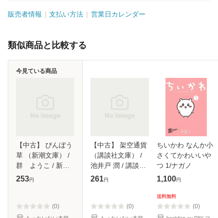
販売者情報
支払い方法
営業日カレンダー
類似商品と比較する
今見ている商品
【中古】 びんぼう
【中古】 架空通貨
ちいかわ なんか小
草 （新潮文庫） /
（講談社文庫） /
さくてかわいいや
群 ようこ / 新潮
池井戸 潤 / 講談社
つ 1/ナガノ
社 [文庫]【メール
[文庫]【メール便送
253
261
1,100
円
円
円
便送料無料】
料無料】
送料無料
(0)
(0)
(0)
もったいない本舗
もったいない本舗
bookfan au PAY マ