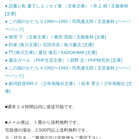
● 読書と私 書下しエッセイ集 （文春文庫） / 井上 靖 / 文藝春秋
[文庫]
● この国のかたち 3 1990〜1991 / 司馬遼太郎 / 文芸春秋 [ペーパ
ーバック]
● 無理 下 （文春文庫） / 奥田 英朗 / 文藝春秋 [文庫]
● 約束 (角川文庫) / 石田衣良 / 角川書店 [文庫]
● 門 (角川文庫) / 夏目 漱石 / KADOKAWA [文庫]
● 書店ガール （PHP文芸文庫） / 碧野 圭 / PHP研究所 [文庫]
● この国のかたち 4 1992〜1993 / 司馬遼太郎 / 文芸春秋 [ペーパ
ーバック]
● 銀河鉄道999 2 （少年画報社文庫） / 松本 零士 / 少年画報社 [文
庫]
■通常２４時間以内に発送可能です。
■メール便は、１冊から送料無料です。
宅急便の場合、2,500円以上送料無料です。
※「代引き」ご希望の方は宅急便をご選択下さい。