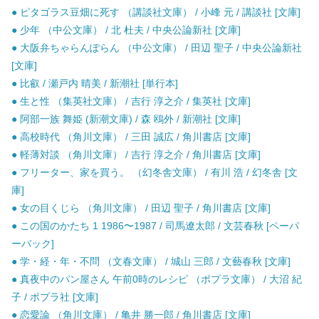
● ピタゴラス豆畑に死す （講談社文庫） / 小峰 元 / 講談社 [文庫]
● 少年 （中公文庫） / 北 杜夫 / 中央公論新社 [文庫]
● 大阪弁ちゃらんぽらん （中公文庫） / 田辺 聖子 / 中央公論新社
[文庫]
● 比叡 / 瀬戸内 晴美 / 新潮社 [単行本]
● 生と性 （集英社文庫） / 吉行 淳之介 / 集英社 [文庫]
● 阿部一族 舞姫 (新潮文庫) / 森 鴎外 / 新潮社 [文庫]
● 高校時代 （角川文庫） / 三田 誠広 / 角川書店 [文庫]
● 軽薄対談 （角川文庫） / 吉行 淳之介 / 角川書店 [文庫]
● フリーター、家を買う。 （幻冬舎文庫） / 有川 浩 / 幻冬舎 [文
庫]
● 女の目くじら （角川文庫） / 田辺 聖子 / 角川書店 [文庫]
● この国のかたち 1 1986〜1987 / 司馬遼太郎 / 文芸春秋 [ペーパ
ーバック]
● 学・経・年・不問 （文春文庫） / 城山 三郎 / 文藝春秋 [文庫]
● 真夜中のパン屋さん 午前0時のレシピ （ポプラ文庫） / 大沼 紀
子 / ポプラ社 [文庫]
● 恋愛論 （角川文庫） / 亀井 勝一郎 / 角川書店 [文庫]