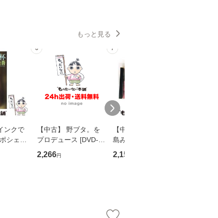
もっと見る
6
7
8
インクで
【中古】 野ブタ。を
【中古】 寒水魚 / 中
【中古】
・ポシェッ
プロデュース [DVD-B
島みゆき / [CD]【メー
カメムシ
吾 / 祥伝
OX] / バップ [DVD]
ル便送料無料】
語る / 
2,266
2,150
2,266
円
円
円
【メール便送
【メール便送料無料】
ワークい
会、吉田元重
夫 / 新評
【メール