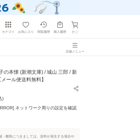
カテゴリ
お気に入り
閲覧履歴
購入履歴
かご
店舗メニュー
の本懐 (新潮文庫) / 城山 三郎 / 新
]【メール便送料無料】
込
)
K ERROR] ネットワーク周りの設定を確認
域・離島につきましては、送料が発生する場合や