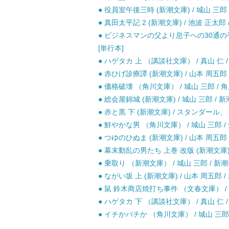
● 役員室午後三時 (新潮文庫) / 城山 三郎 
● 真田太平記 2 (新潮文庫) / 池波 正太郎 
● ビジネスマンの父より息子への30通の手
[単行本]
● ハゲタカ 上 （講談社文庫） / 真山 仁 /
● 赤ひげ診療譚 (新潮文庫) / 山本 周五郎 
● 価格破壊 （角川文庫） / 城山 三郎 / 角
● 総会屋錦城 (新潮文庫) / 城山 三郎 / 新
● 赤と黒 下 (新潮文庫) / スタンダール、 
● 鮮やかな男 （角川文庫） / 城山 三郎 /
● つゆのひぬま (新潮文庫) / 山本 周五郎 
● 幕末動乱の男たち 上巻 改版 (新潮文庫) 
● 乗取り （新潮文庫） / 城山 三郎 / 新潮
● ながい坂 上 (新潮文庫) / 山本 周五郎 /
● 鼠 鈴木商店焼打ち事件 （文春文庫） / 城
● ハゲタカ 下 （講談社文庫） / 真山 仁 /
● イチかバチか （角川文庫） / 城山 三郎 