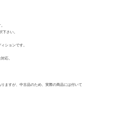
す。
択下さい。
ディションです。
金対応。
ありますが、中古品のため、実際の商品には付いて