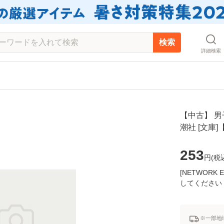
検索
詳細検索
【中古】 男子
潮社 [文庫
253
円(
税
[NETWOR
してください
※一部地