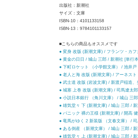
出版社：新潮社
サイズ：文庫
ISBN-10：4101133158
ISBN-13：9784101133157
■こちらの商品もオススメです
● 変身 改版 (新潮文庫) / フランツ・カフ
● 黄金の日日 / 城山 三郎 / 新潮社 [単行本
● 下町ロケット （小学館文庫） / 池井戸 潤
● 老人と海 改版 (新潮文庫) / アーネスト
● 武士道 改版 (岩波文庫) / 新渡戸稲造、
● 城塞 上巻 改版 (新潮文庫) / 司馬遼太郎 
● 小説日本銀行 （角川文庫） / 城山 三郎 / 
● 雄気堂々 下 (新潮文庫) / 城山 三郎 / 新
● パニック 裸の王様 (新潮文庫) / 開高 健 
● 竜馬がゆく 2 新装版 （文春文庫） / 司
● ある倒産 （新潮文庫） / 城山 三郎 / 新
● 雄気堂々 上 (新潮文庫) / 城山 三郎 / 新