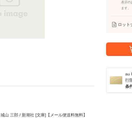
表示の
ます。
ロット
a
行
条
 城山 三郎 / 新潮社 [文庫]【メール便送料無料】