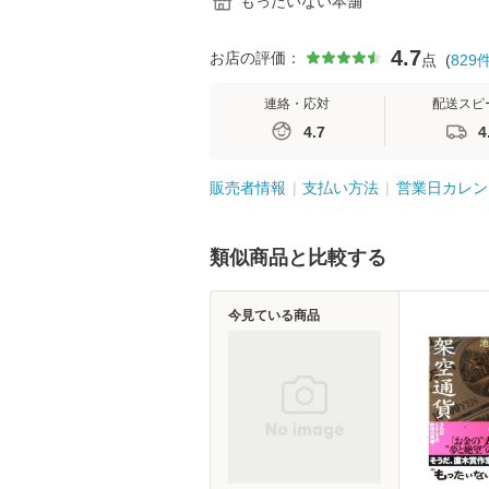
もったいない本舗
4.7
お店の評価：
点
(
829
連絡・応対
配送スピ
4.7
4
販売者情報
支払い方法
営業日カレン
類似商品と比較する
今見ている商品