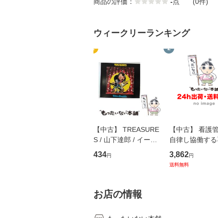
商品の評価：
-
点
(0件)
ウィークリーランキング
1
2
【中古】 TREASURE
【中古】 看護
S / 山下達郎 / イース
自律し協働する
トウエスト・ジャパン
の看護マネジメ
434
3,862
円
円
[CD]【メール便送料無
キル 改訂第3版 
送料無料
料】
学テキストNiCE)
島恵 藤本幸三 /
堂 [単行
お店の情報