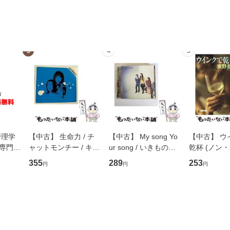
3
4
5
管理学
【中古】 生命力 / チ
【中古】 My song Yo
【中古】 ウ
専門職
ャットモンチー / キュ
ur song / いきものが
乾杯 (ノン
ントス
ーンレコード [CD]
かり / [CD]【メール便
ト) / 東野圭
355
289
253
円
円
円
(看護
【メール便送料無料】
送料無料】
社 [文庫]
 / 手
料無料】
 南江