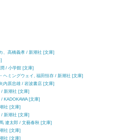
カ、高橋義孝 / 新潮社 [文庫]
]
 / 小学館 [文庫]
・ヘミングウェイ, 福田恒存 / 新潮社 [文庫]
矢内原忠雄 / 岩波書店 [文庫]
/ 新潮社 [文庫]
KADOKAWA [文庫]
潮社 [文庫]
/ 新潮社 [文庫]
馬 遼太郎 / 文藝春秋 [文庫]
潮社 [文庫]
潮社 [文庫]