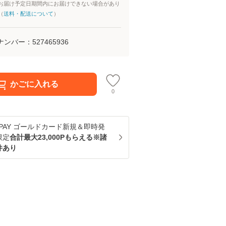
お届け予定日期間内にお届けできない場合があり
（
送料・配送について
）
ナンバー：
527465936
かごに入れる
0
u PAY ゴールドカード新規＆即時発
限定
合計最大23,000Pもらえる※諸
件あり