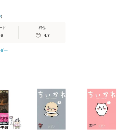
件
)
ード
梱包
.6
4.7
ダー