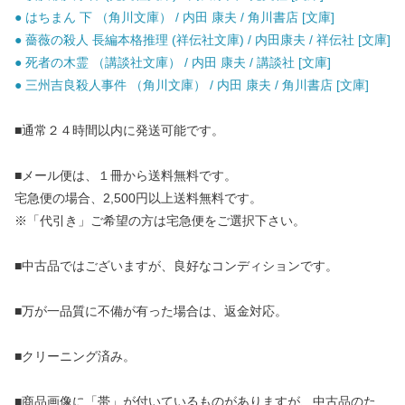
● はちまん 下 （角川文庫） / 内田 康夫 / 角川書店 [文庫]
● 薔薇の殺人 長編本格推理 (祥伝社文庫) / 内田康夫 / 祥伝社 [文庫]
● 死者の木霊 （講談社文庫） / 内田 康夫 / 講談社 [文庫]
● 三州吉良殺人事件 （角川文庫） / 内田 康夫 / 角川書店 [文庫]
■通常２４時間以内に発送可能です。
■メール便は、１冊から送料無料です。
宅急便の場合、2,500円以上送料無料です。
※「代引き」ご希望の方は宅急便をご選択下さい。
■中古品ではございますが、良好なコンディションです。
■万が一品質に不備が有った場合は、返金対応。
■クリーニング済み。
■商品画像に「帯」が付いているものがありますが、中古品のた