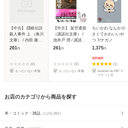
【中古】 隠岐伝説
【中古】 架空通貨
ちいかわ なんか小
殺人事件 上 （角川
（講談社文庫） /
さくてかわいいや
文庫） / 内田 康夫
池井戸 潤 / 講談社
つ 7/ナガノ
/ 角川書店 [文庫]
[文庫]【メール便送
261
261
1,375
円
円
円
【メール便送料無
料無料】
料】
送料無料
(0)
(0)
(1)
もったいない本舗
もったいない本舗
bookfan au PAY マ
ーケット店
お店のカテゴリから商品を探す
本・コミック・雑誌
（
1,241,962
）