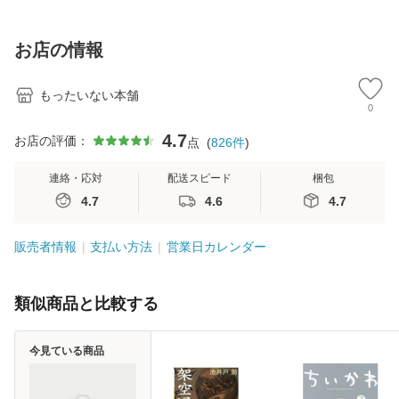
【メール便送料無
訂第3版 (看護学テ
料無料】
料
料】
キストNiCE) / 手島
恵 藤本幸三 / 南江
お店の情報
堂 [単行
もったいない本舗
0
4.7
お店の評価：
点
(
826
件
)
連絡・応対
配送スピード
梱包
4.7
4.6
4.7
販売者情報
支払い方法
営業日カレンダー
類似商品と比較する
今見ている商品