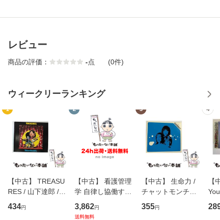
レビュー
商品の評価：
-
点
(0件)
ウィークリーランキング
1
2
3
4
【中古】 TREASU
【中古】 看護管理
【中古】 生命力 /
【中
RES / 山下達郎 /
学 自律し協働する
チャットモンチー /
You
イーストウエス
専門職の看護マネ
キューンレコード
のがか
434
3,862
355
28
円
円
円
ト・ジャパン [CD]
ジメントスキル 改
[CD]【メール便送
【
送料無料