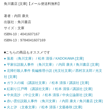
角川書店 [文庫]【メール便送料無料】
著者：内田 康夫
出版社：角川書店
サイズ：文庫
ISBN-10：4041607167
ISBN-13：9784041607169
■こちらの商品もオススメです
● 落差 （角川文庫） / 松本 清張 / KADOKAWA [文庫]
● 平家伝説殺人事件 （角川文庫） / 内田 康夫 / 角川書店 [文庫]
● 北帰行殺人事件 長編推理小説 (光文社文庫) / 西村京太郎 / 光文
社 [文庫]
● ガラスの城 （講談社文庫） / 松本 清張 / 講談社 [文庫]
● 紅刷り江戸噂 （講談社文庫） / 松本 清張 / 講談社 [文庫]
● 中央流沙 （中公文庫） / 松本 清張 / 中央公論新社 [文庫]
● 赤い雲伝説殺人事件 （角川文庫） / 内田 康夫 / 角川書店 [文庫]
● 火と汐 （文春文庫） / 松本 清張 / 文藝春秋 [文庫]