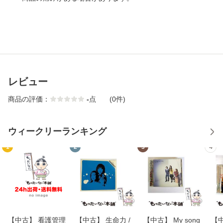
レビュー
商品の評価：
-
点
(0件)
ウィークリーランキング
1
2
3
4
【中古】 看護管理
【中古】 生命力 /
【中古】 My song
【中