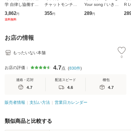
学 自律し協働する
チャットモンチー /
Your song / いきも
R 
専門職の看護マネ
キューンレコード
のがかり / [CD]
産限
3,862
355
289
28
円
円
円
ジメントスキル 改
[CD]【メール便送
【メール便送料無
翔太
送料無料
訂第3版 (看護学テ
料無料】
料】
[C
キストNiCE) / 手島
料
恵 藤本幸三 / 南江
お店の情報
堂 [単行
もったいない本舗
0
4.7
お店の評価：
点
(
830
件
)
連絡・応対
配送スピード
梱包
4.7
4.6
4.7
販売者情報
支払い方法
営業日カレンダー
類似商品と比較する