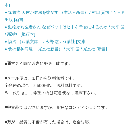
本]
● 気象病 天候が健康を脅かす （生活人新書） / 村山 貢司 / ＮＨＫ
出版 [新書]
● 動物がお医者さん なぜペットはヒトを幸せにするのか / 大平 健
/ 新潮社 [単行本]
● 慎治 （双葉文庫） / 今野 敏 / 双葉社 [文庫]
● 食の精神病理 （光文社新書） / 大平 健 / 光文社 [新書]
■通常２４時間以内に発送可能です。
■メール便は、１冊から送料無料です。
宅急便の場合、2,500円以上送料無料です。
※「代引き」ご希望の方は宅急便をご選択下さい。
■中古品ではございますが、良好なコンディションです。
■万が一品質に不備が有った場合は、返金対応。