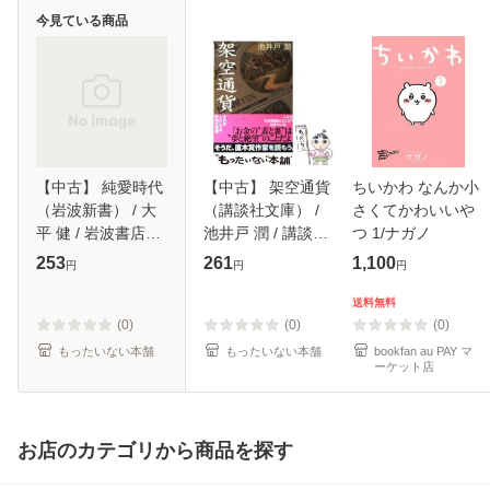
今見ている商品
【中古】 純愛時代
【中古】 架空通貨
ちいかわ なんか小
（岩波新書） / 大
（講談社文庫） /
さくてかわいいや
平 健 / 岩波書店
池井戸 潤 / 講談社
つ 1/ナガノ
[新書]【メール便送
[文庫]【メール便送
253
261
1,100
円
円
円
料無料】
料無料】
送料無料
(0)
(0)
(0)
もったいない本舗
もったいない本舗
bookfan au PAY マ
ーケット店
お店のカテゴリから商品を探す