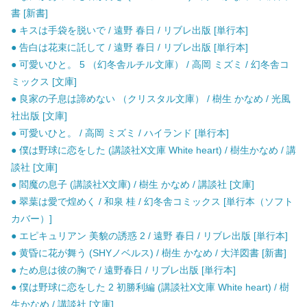
書 [新書]
● キスは手袋を脱いで / 遠野 春日 / リブレ出版 [単行本]
● 告白は花束に託して / 遠野 春日 / リブレ出版 [単行本]
● 可愛いひと。 5 （幻冬舎ルチル文庫） / 高岡 ミズミ / 幻冬舎コ
ミックス [文庫]
● 良家の子息は諦めない （クリスタル文庫） / 樹生 かなめ / 光風
社出版 [文庫]
● 可愛いひと。 / 高岡 ミズミ / ハイランド [単行本]
● 僕は野球に恋をした (講談社X文庫 White heart) / 樹生かなめ / 講
談社 [文庫]
● 閻魔の息子 (講談社X文庫) / 樹生 かなめ / 講談社 [文庫]
● 翠葉は愛で煌めく / 和泉 桂 / 幻冬舎コミックス [単行本（ソフト
カバー）]
● エピキュリアン 美貌の誘惑 2 / 遠野 春日 / リブレ出版 [単行本]
● 黄昏に花が舞う (SHYノベルス) / 樹生 かなめ / 大洋図書 [新書]
● ため息は彼の胸で / 遠野春日 / リブレ出版 [単行本]
● 僕は野球に恋をした 2 初勝利編 (講談社X文庫 White heart) / 樹
生かなめ / 講談社 [文庫]