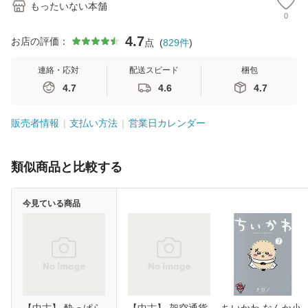
もったいない本舗
0
4.7
お店の評価：
点
(
829
件
)
連絡・応対
配送スピード
梱包
4.7
4.6
4.7
販売者情報
支払い方法
営業日カレンダー
類似商品と比較する
今見ている商品
【中古】 酔っぱら
【中古】 架空通貨
ちいかわ なんか小