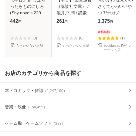
ったらものにしろ
（講談社文庫） /
さくてかわいいや
(Shy novels 220) /
池井戸 潤 / 講談社
つ 7/ナガノ
樹生かなめ / 大洋
[文庫]【メール便送
442
261
1,375
円
円
円
図書 [新書]【メー
料無料】
ル便送料無料】
送料無料
(0)
(0)
(1)
もったいない本舗
もったいない本舗
bookfan au PAY マ
ーケット店
お店のカテゴリから商品を探す
本・コミック・雑誌
（
1,247,190
）
音楽・映像
（
150,455
）
ゲーム機・ゲームソフト
（
283
）