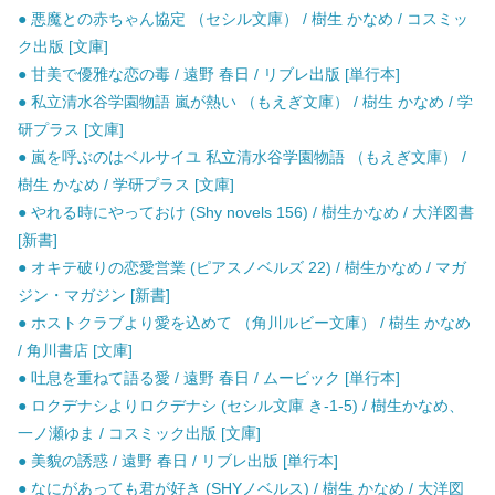
● 悪魔との赤ちゃん協定 （セシル文庫） / 樹生 かなめ / コスミッ
ク出版 [文庫]
● 甘美で優雅な恋の毒 / 遠野 春日 / リブレ出版 [単行本]
● 私立清水谷学園物語 嵐が熱い （もえぎ文庫） / 樹生 かなめ / 学
研プラス [文庫]
● 嵐を呼ぶのはベルサイユ 私立清水谷学園物語 （もえぎ文庫） /
樹生 かなめ / 学研プラス [文庫]
● やれる時にやっておけ (Shy novels 156) / 樹生かなめ / 大洋図書
[新書]
● オキテ破りの恋愛営業 (ピアスノベルズ 22) / 樹生かなめ / マガ
ジン・マガジン [新書]
● ホストクラブより愛を込めて （角川ルビー文庫） / 樹生 かなめ
/ 角川書店 [文庫]
● 吐息を重ねて語る愛 / 遠野 春日 / ムービック [単行本]
● ロクデナシよりロクデナシ (セシル文庫 き-1-5) / 樹生かなめ、
一ノ瀬ゆま / コスミック出版 [文庫]
● 美貌の誘惑 / 遠野 春日 / リブレ出版 [単行本]
● なにがあっても君が好き (SHYノベルス) / 樹生 かなめ / 大洋図