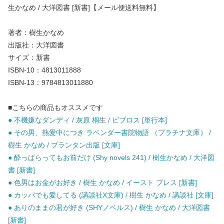
生かなめ / 大洋図書 [新書]【メール便送料無料】
著者：樹生かなめ
出版社：大洋図書
サイズ：新書
ISBN-10：4813011888
ISBN-13：9784813011880
■こちらの商品もオススメです
● 不機嫌なダンディ / 灰原 桐生 / ビブロス [単行本]
● その男、熱愛中につき ラベンダー書院物語 （プラチナ文庫） /
樹生 かなめ / プランタン出版 [文庫]
● 酔っぱらってもお前だけ (Shy novels 241) / 樹生かなめ / 大洋図
書 [新書]
● 色男はお金がお好き / 樹生 かなめ / イースト プレス [新書]
● カッパでも愛してる (講談社X文庫) / 樹生 かなめ / 講談社 [文庫]
● ありのままの君が好き (SHYノベルス) / 樹生 かなめ / 大洋図書
[新書]