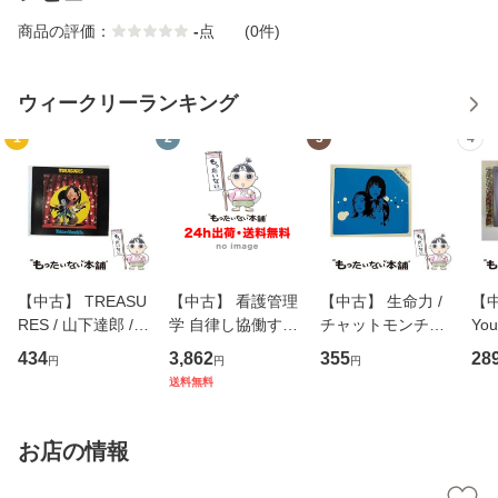
商品の評価：
-
点
(0件)
ウィークリーランキング
1
2
3
4
【中古】 TREASU
【中古】 看護管理
【中古】 生命力 /
【中
RES / 山下達郎 /
学 自律し協働する
チャットモンチー /
You
イーストウエス
専門職の看護マネ
キューンレコード
のがか
434
3,862
355
28
円
円
円
ト・ジャパン [CD]
ジメントスキル 改
[CD]【メール便送
【
送料無料
【メール便送料無
訂第3版 (看護学テ
料無料】
料
料】
キストNiCE) / 手島
恵 藤本幸三 / 南江
お店の情報
堂 [単行