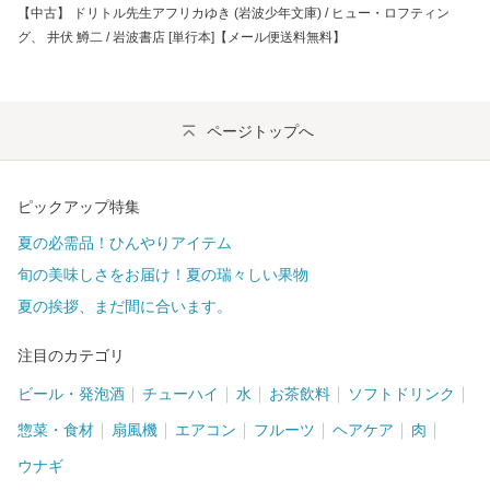
【中古】 ドリトル先生アフリカゆき (岩波少年文庫) / ヒュー・ロフティン
グ、 井伏 鱒二 / 岩波書店 [単行本]【メール便送料無料】
ページトップへ
ピックアップ特集
夏の必需品！ひんやりアイテム
旬の美味しさをお届け！夏の瑞々しい果物
夏の挨拶、まだ間に合います。
注目のカテゴリ
ビール・発泡酒
チューハイ
水
お茶飲料
ソフトドリンク
惣菜・食材
扇風機
エアコン
フルーツ
ヘアケア
肉
ウナギ