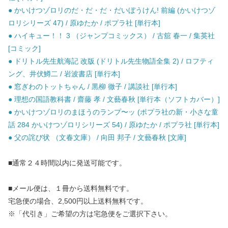
● かいけつゾロリのだ・だ・だ・だいぼうけん! 前編 (かいけつゾ
ロリシリーズ 47) / 原ゆたか / ポプラ社 [単行本]
● ハイキュー！！ 3 （ジャンプコミックス） / 古舘 春一 / 集英社
[コミック]
● ドリトル先生航海記 改版 (ドリトル先生物語全集 2) / ロフティ
ング、井伏鱒二 / 岩波書店 [単行本]
● 窓ぎわのトットちゃん / 黒柳 徹子 / 講談社 [単行本]
● 理想の国語教科書 / 齋藤 孝 / 文藝春秋 [単行本（ソフトカバー）]
● かいけつゾロリのまほうのランプ〜ッ (ポプラ社の新・小さな童
話 284 かいけつゾロリシリーズ 54) / 原ゆたか / ポプラ社 [単行本]
● 父の詫び状 （文春文庫） / 向田 邦子 / 文藝春秋 [文庫]
■通常２４時間以内に発送可能です。
■メール便は、１冊から送料無料です。
宅急便の場合、2,500円以上送料無料です。
※「代引き」ご希望の方は宅急便をご選択下さい。