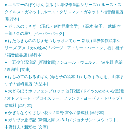
● エルマーのぼうけん 新版 (世界傑作童話シリーズ) / ルース・ス
タイルス・ガネット, ルース・クリスマン・ガネット / 福音館書店
[単行本]
● ガラスのうさぎ （現代・創作児童文学） / 高木 敏子、 武部 本
一郎 / 金の星社 [ペーパーバック]
● はたらきもののじょせつしゃけいてぃー 新版 (世界傑作絵本シ
リーズ アメリカの絵本) / バージニア・リー・バートン、石井桃子
/ 福音館書店 [単行本]
● 十五少年漂流記 (新潮文庫) / ジュール・ヴェルヌ、 波多野 完治
/ 新潮社 [文庫]
● はじめてのおるすばん (母と子の絵本 1) / しみずみちを、山本ま
つ子 / 岩崎書店 [大型本]
● 大どろぼうホッツェンプロッツ 改訂2版 (ドイツのゆかいな童話)
/ オトフリート・プロイスラー、フランツ・ヨーゼフ・トリップ /
偕成社 [単行本]
● かぎりなくやさしい花々 / 星野 富弘 / 偕成社 [単行本]
● ガリヴァ旅行記 (新潮文庫 ス-3-1) / ジョナサン・スウィフト、
中野好夫 / 新潮社 [文庫]