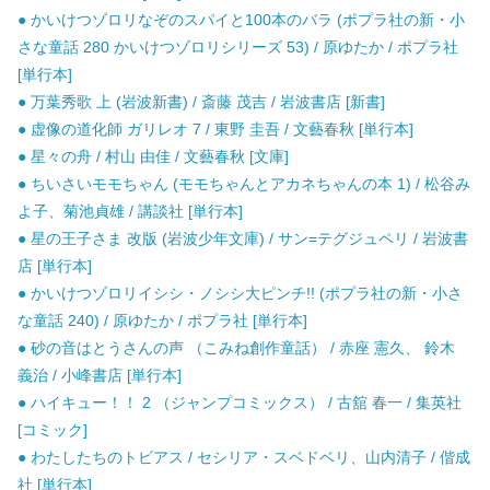
● かいけつゾロリなぞのスパイと100本のバラ (ポプラ社の新・小
さな童話 280 かいけつゾロリシリーズ 53) / 原ゆたか / ポプラ社
[単行本]
● 万葉秀歌 上 (岩波新書) / 斎藤 茂吉 / 岩波書店 [新書]
● 虚像の道化師 ガリレオ 7 / 東野 圭吾 / 文藝春秋 [単行本]
● 星々の舟 / 村山 由佳 / 文藝春秋 [文庫]
● ちいさいモモちゃん (モモちゃんとアカネちゃんの本 1) / 松谷み
よ子、菊池貞雄 / 講談社 [単行本]
● 星の王子さま 改版 (岩波少年文庫) / サン=テグジュペリ / 岩波書
店 [単行本]
● かいけつゾロリイシシ・ノシシ大ピンチ!! (ポプラ社の新・小さ
な童話 240) / 原ゆたか / ポプラ社 [単行本]
● 砂の音はとうさんの声 （こみね創作童話） / 赤座 憲久、 鈴木
義治 / 小峰書店 [単行本]
● ハイキュー！！ 2 （ジャンプコミックス） / 古舘 春一 / 集英社
[コミック]
● わたしたちのトビアス / セシリア・スベドベリ、山内清子 / 偕成
社 [単行本]