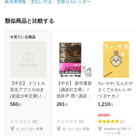
販売者情報
支払い方法
営業日カレンダー
類似商品と比較する
今見ている商品
【中古】 ドリトル
【中古】 架空通貨
ちいかわ なんか小
先生アフリカゆき
（講談社文庫） /
さくてかわいいや
(岩波少年文庫) / ヒ
池井戸 潤 / 講談社
つ 3/ナガノ
ュー・ロフティン
[文庫]【メール便送
560
261
1,210
円
円
円
グ、 井伏 鱒二 / 岩
料無料】
波書店 [単行本]
送料無料
【メール便送料無
(0)
(0)
(1)
料】
もったいない本舗
もったいない本舗
bookfan au PAY マ
ーケット店