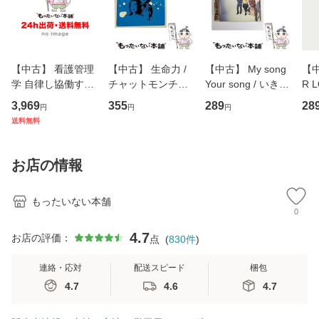
【中古】 看護管理
【中古】 生命力 /
【中古】 My song
【中
学 自律し協働する
チャットモンチー /
Your song / いきも
R 
専門職の看護マネ
キューンレコード
のがかり / [CD]
産限
3,969
355
289
28
円
円
円
ジメントスキル 改
[CD]【メール便送
【メール便送料無
翔太
送料無料
訂第3版 (看護学テ
料無料】
料】
[C
キストNiCE) / 手島
料
恵 藤本幸三 / 南江
お店の情報
堂 [単行
もったいない本舗
0
4.7
お店の評価：
点
(
830
件
)
連絡・応対
配送スピード
梱包
4.7
4.6
4.7