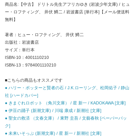
商品名:【中古】 ドリトル先生アフリカゆき (岩波少年文庫) / ヒュ
ー・ロフティング、 井伏 鱒二 / 岩波書店 [単行本]【メール便送料
無料】
著者：ヒュー・ロフティング、 井伏 鱒二
出版社：岩波書店
サイズ：単行本
ISBN-10：4001110210
ISBN-13：9784001110210
■こちらの商品もオススメです
● ハリー・ポッターと賢者の石 / J.K.ローリング、松岡佑子 / 静山
社 [ハードカバー]
● きまぐれロボット （角川文庫） / 星 新一 / KADOKAWA [文庫]
● 伊豆の踊子 (新潮文庫) / 川端 康成 / 新潮社 [文庫]
● 聖女の救済 （文春文庫） / 東野 圭吾 / 文藝春秋 [ペーパーバッ
ク]
● 未来いそっぷ (新潮文庫) / 星 新一 / 新潮社 [文庫]