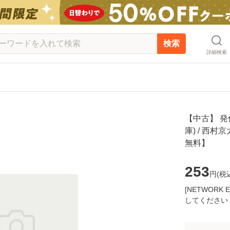
検索
詳細検索
【中古】 発
庫) / 西村
無料】
253
円(
税
[NETWOR
してください