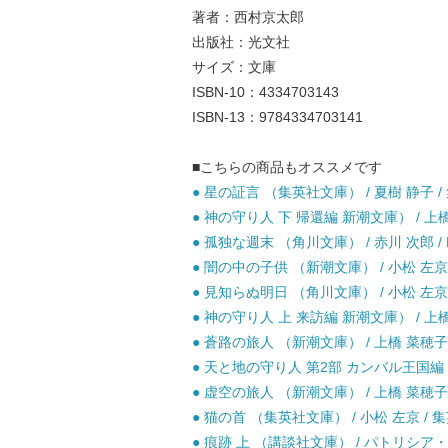
著者：西村京太郎
出版社：光文社
サイズ：文庫
ISBN-10：4334703143
ISBN-13：9784334703141
■こちらの商品もオススメです
● 星の証言 （集英社文庫） / 夏樹 静子 / 
● 神の守り人 下 帰還編 新潮文庫） / 上橋
● 孤独な週末 （角川文庫） / 赤川 次郎 / 
● 闇の中の子供 （新潮文庫） / 小松 左京 
● 見知らぬ明日 （角川文庫） / 小松 左京 
● 神の守り人 上 来訪編 新潮文庫） / 上橋
● 蒼路の旅人 （新潮文庫） / 上橋 菜穂子 
● 天と地の守り人 第2部 カンバル王国編 新
● 虚空の旅人 （新潮文庫） / 上橋 菜穂子 
● 猫の首 （集英社文庫） / 小松 左京 / 集
● 痕跡 上 （講談社文庫） / パトリシア・