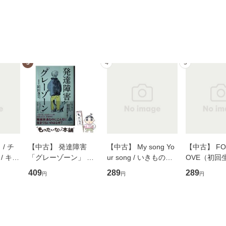
3
4
5
/ チ
【中古】 発達障害
【中古】 My song Yo
【中古】 FOR
/ キュ
「グレーゾーン」 そ
ur song / いきものが
OVE（初回
D]
の正しい理解と克服法
かり / [CD]【メール便
盤） / 清水
409
289
289
円
円
円
無料】
(SB新書 572) / 岡田尊
送料無料】
ミリヤ / [CD]【メール
司 / ＳＢクリエイティ
便送料無料
ブ [新書]【メール便送
料無料】