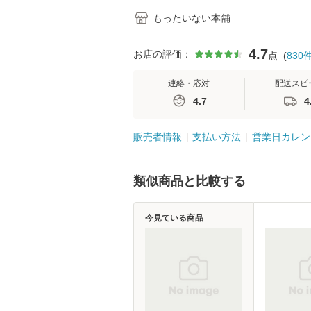
もったいない本舗
4.7
お店の評価：
点
(
830
連絡・応対
配送スピ
4.7
4
販売者情報
支払い方法
営業日カレン
類似商品と比較する
今見ている商品