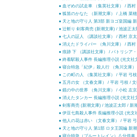
● 血ぞめの試走車 （集英社文庫） / 西村 京
● 狐笛のかなた （新潮文庫） / 上橋 菜穂子
● 天と地の守り人 第3部 新ヨゴ皇国編 新潮
● 辻斬り 剣客商売 (新潮文庫) / 池波正太郎
● 七人の証人 （講談社文庫） / 西村 京太郎
● 消えたドライバー （角川文庫） / 西村 京太
● 痕跡 下 （講談社文庫） / パトリシア・
● 終着駅殺人事件 長編推理小説 (光文社文庫)
● 寝台特急「紀伊」殺人行 （角川文庫） / 
● この町の人 （集英社文庫） / 平岩 弓枝 
● 五月の女 （文春文庫） / 平岩 弓枝 / 文
● 鏡の中の世界 （角川文庫） / 小松 左京 
● 消えたタンカー 長編推理小説 (光文社文庫)
● 剣客商売 (新潮文庫) / 池波正太郎 / 新潮
● 伊豆七島殺人事件 長編推理小説 (光文社文
● 他人の花は赤い （文春文庫） / 平岩 弓枝
● 天と地の守り人 第1部 ロタ王国編 新潮文庫
● 寝台特急（ブルートレイン）八分停車 （角