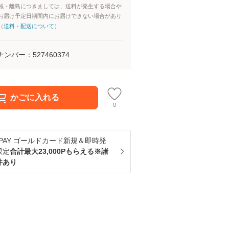
域・離島につきましては、送料が発生する場合や
お届け予定日期間内にお届けできない場合があり
（
送料・配送について
）
ナンバー：
527460374
かごに入れる
0
u PAY ゴールドカード新規＆即時発
限定
合計最大23,000Pもらえる※諸
件あり