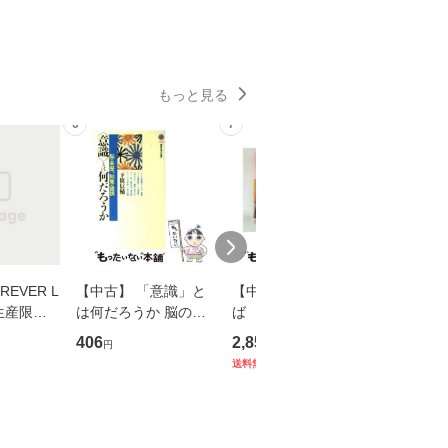
もっと見る
6
7
8
EVER L
【中古】 「意識」と
【中古】 耳をすませ
【中古】
生産限定
は何だろうか 脳の来
ば 〈2枚組〉 [DVD] /
も2時間
翔太×加藤
歴、知覚の錯誤 （講
ブエナ・ビスタ・ホー
めるよう
406
2,852
253
円
円
円
談社現代新書） / 下条
ム・エンターテイメン
計超入門！
送料無料
】
信輔 / 講談社 [新書]
ト [DVD]【メール便送
隆 / 高
【メール便送料無料】
料無料】
（ソフト
【メール