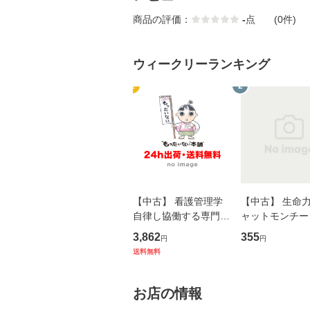
商品の評価：
-
点
(0件)
ウィークリーランキング
1
2
【中古】 看護管理学
【中古】 生命力 
自律し協働する専門職
ャットモンチー 
の看護マネジメントス
ーンレコード [C
3,862
355
円
円
キル 改訂第3版 (看護
【メール便送料
送料無料
学テキストNiCE) / 手
島恵 藤本幸三 / 南江
堂 [単行
お店の情報