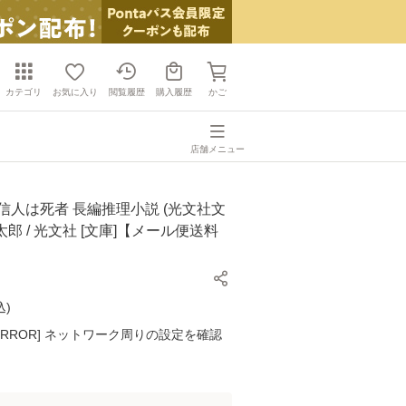
カテゴリ
お気に入り
閲覧履歴
購入履歴
かご
店舗メニュー
信人は死者 長編推理小説 (光文社文
京太郎 / 光文社 [文庫]【メール便送料
込
)
K ERROR] ネットワーク周りの設定を確認