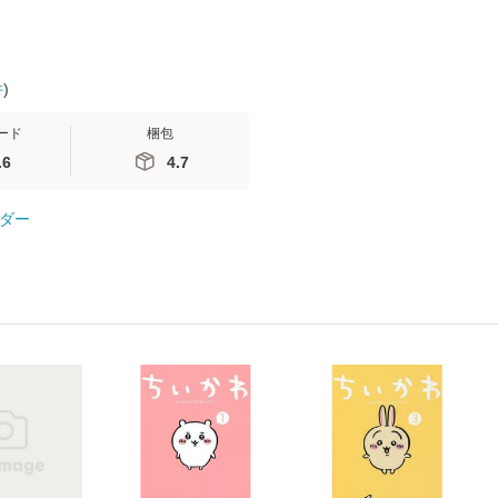
件
)
ード
梱包
.6
4.7
ダー