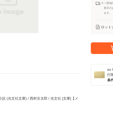
※一部地
表示の
ます。
ロット
a
行
条
(光文社文庫) / 西村京太郎 / 光文社 [文庫]【メ