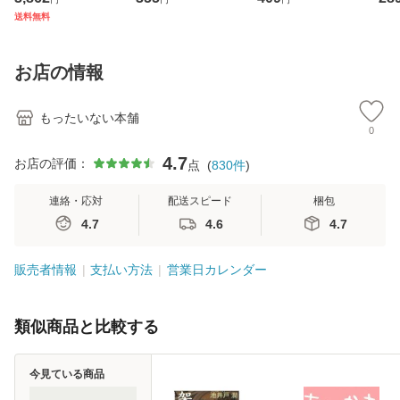
ジメントスキル 改
[CD]【メール便送
克服法 (SB新書 57
【
送料無料
訂第3版 (看護学テ
料無料】
2) / 岡田尊司 / Ｓ
料
キストNiCE) / 手島
Ｂクリエイティブ
恵 藤本幸三 / 南江
[新書]【メール便送
お店の情報
堂 [単行
料無料】
もったいない本舗
0
4.7
お店の評価：
点
(
830
件
)
連絡・応対
配送スピード
梱包
4.7
4.6
4.7
販売者情報
支払い方法
営業日カレンダー
類似商品と比較する
今見ている商品