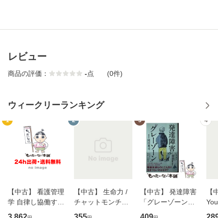
レビュー
商品の評価：
-
点
(0件)
ウィークリーランキング
1
2
3
4
【中古】 看護管理
【中古】 生命力 /
【中古】 発達障害
【中
学 自律し協働する
チャットモンチー /
「グレーゾーン」
You
専門職の看護マネ
キューンレコード
その正しい理解と
のがか
3,862
355
409
28
円
円
円