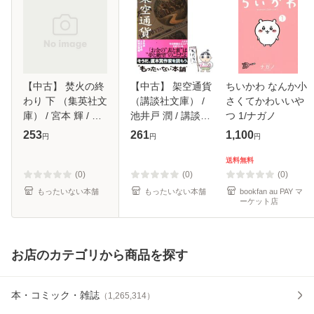
【中古】 焚火の終
【中古】 架空通貨
ちいかわ なんか小
わり 下 （集英社文
（講談社文庫） /
さくてかわいいや
庫） / 宮本 輝 / 集
池井戸 潤 / 講談社
つ 1/ナガノ
英社 [文庫]【メー
[文庫]【メール便送
253
261
1,100
円
円
円
ル便送料無料】
料無料】
送料無料
(0)
(0)
(0)
もったいない本舗
もったいない本舗
bookfan au PAY マ
ーケット店
お店のカテゴリから商品を探す
本・コミック・雑誌
（
1,265,314
）