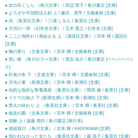
● 女の目くじら （角川文庫） / 田辺 聖子 / 角川書店 [文庫]
● よろずや平四郎活人剣 上 / 藤沢 周平 / 文藝春秋 [文庫]
● 光 （集英社文庫） / 三浦 しをん / 集英社 [文庫]
● 大河の一滴 （幻冬舎文庫） / 五木 寛之 / 幻冬舎 [文庫]
● ここに地終わり海始まる 上 （講談社文庫） / 宮本 輝 / 講談社
[文庫]
● 胸の香り （文春文庫） / 宮本 輝 / 文藝春秋 [文庫]
● 黒い家 （角川ホラー文庫） / 貴志 祐介 / 角川書店 [ペーパーバッ
ク]
● 約束の冬 下 （文春文庫） / 宮本 輝 / 文藝春秋 [文庫]
● 月光の東 （新潮文庫） / 宮本 輝 / 新潮社 [文庫]
● 知的な痴的な教養講座 （集英社文庫） / 開高 健 / 集英社 [文庫]
● ドナウの旅人 下 (新潮文庫) / 宮本 輝 / 新潮社 [文庫]
● 焚火の終わり 上 （集英社文庫） / 宮本 輝 / 集英社 [文庫]
● 愉楽の園 （文春文庫） / 宮本 輝 / 文藝春秋 [文庫]
● 宿敵 上 / 遠藤 周作 / 角川書店 [単行本]
● 道頓堀川 （角川文庫） / 宮本 輝 / KADOKAWA [文庫]
● 招かれなかった女たち （集英社文庫） / 森 瑶子 / 集英社 [文庫]