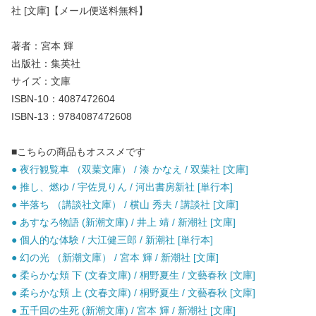
社 [文庫]【メール便送料無料】
著者：宮本 輝
出版社：集英社
サイズ：文庫
ISBN-10：4087472604
ISBN-13：9784087472608
■こちらの商品もオススメです
● 夜行観覧車 （双葉文庫） / 湊 かなえ / 双葉社 [文庫]
● 推し、燃ゆ / 宇佐見りん / 河出書房新社 [単行本]
● 半落ち （講談社文庫） / 横山 秀夫 / 講談社 [文庫]
● あすなろ物語 (新潮文庫) / 井上 靖 / 新潮社 [文庫]
● 個人的な体験 / 大江健三郎 / 新潮社 [単行本]
● 幻の光 （新潮文庫） / 宮本 輝 / 新潮社 [文庫]
● 柔らかな頬 下 (文春文庫) / 桐野夏生 / 文藝春秋 [文庫]
● 柔らかな頬 上 (文春文庫) / 桐野夏生 / 文藝春秋 [文庫]
● 五千回の生死 (新潮文庫) / 宮本 輝 / 新潮社 [文庫]