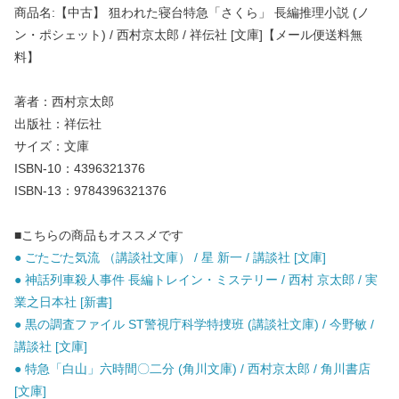
商品名:【中古】 狙われた寝台特急「さくら」 長編推理小説 (ノ
ン・ポシェット) / 西村京太郎 / 祥伝社 [文庫]【メール便送料無
料】
著者：西村京太郎
出版社：祥伝社
サイズ：文庫
ISBN-10：4396321376
ISBN-13：9784396321376
■こちらの商品もオススメです
● ごたごた気流 （講談社文庫） / 星 新一 / 講談社 [文庫]
● 神話列車殺人事件 長編トレイン・ミステリー / 西村 京太郎 / 実
業之日本社 [新書]
● 黒の調査ファイル ST警視庁科学特捜班 (講談社文庫) / 今野敏 /
講談社 [文庫]
● 特急「白山」六時間〇二分 (角川文庫) / 西村京太郎 / 角川書店
[文庫]