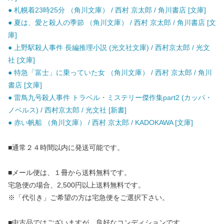
● 札幌着23時25分 （角川文庫） / 西村 京太郎 / 角川書店 [文庫]
● 夏は、愛と殺人の季節 （角川文庫） / 西村 京太郎 / 角川書店 [文
庫]
● 上野駅殺人事件 長編推理小説 (光文社文庫) / 西村京太郎 / 光文
社 [文庫]
● 特急「富士」に乗っていた女 （角川文庫） / 西村 京太郎 / 角川
書店 [文庫]
● 雷鳥九号殺人事件 トラベル・ミステリー傑作集part2 (カッパ・
ノベルス) / 西村京太郎 / 光文社 [新書]
● 赤い帆船 （角川文庫） / 西村 京太郎 / KADOKAWA [文庫]
■通常２４時間以内に発送可能です。
■メール便は、１冊から送料無料です。
宅急便の場合、2,500円以上送料無料です。
※「代引き」ご希望の方は宅急便をご選択下さい。
■中古品ではございますが、良好なコンディションです。