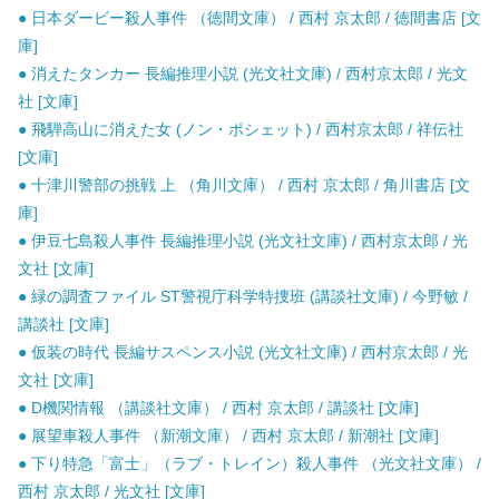
● 日本ダービー殺人事件 （徳間文庫） / 西村 京太郎 / 徳間書店 [文
庫]
● 消えたタンカー 長編推理小説 (光文社文庫) / 西村京太郎 / 光文
社 [文庫]
● 飛騨高山に消えた女 (ノン・ポシェット) / 西村京太郎 / 祥伝社
[文庫]
● 十津川警部の挑戦 上 （角川文庫） / 西村 京太郎 / 角川書店 [文
庫]
● 伊豆七島殺人事件 長編推理小説 (光文社文庫) / 西村京太郎 / 光
文社 [文庫]
● 緑の調査ファイル ST警視庁科学特捜班 (講談社文庫) / 今野敏 /
講談社 [文庫]
● 仮装の時代 長編サスペンス小説 (光文社文庫) / 西村京太郎 / 光
文社 [文庫]
● D機関情報 （講談社文庫） / 西村 京太郎 / 講談社 [文庫]
● 展望車殺人事件 （新潮文庫） / 西村 京太郎 / 新潮社 [文庫]
● 下り特急「富士」（ラブ・トレイン）殺人事件 （光文社文庫） /
西村 京太郎 / 光文社 [文庫]