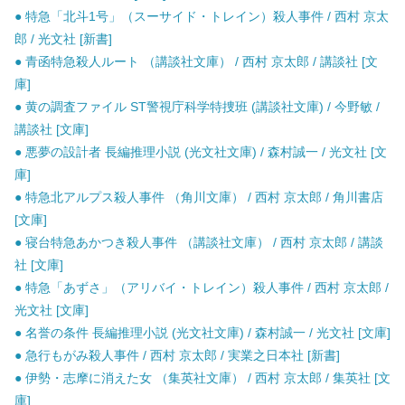
● 特急「北斗1号」（スーサイド・トレイン）殺人事件 / 西村 京太
郎 / 光文社 [新書]
● 青函特急殺人ルート （講談社文庫） / 西村 京太郎 / 講談社 [文
庫]
● 黄の調査ファイル ST警視庁科学特捜班 (講談社文庫) / 今野敏 /
講談社 [文庫]
● 悪夢の設計者 長編推理小説 (光文社文庫) / 森村誠一 / 光文社 [文
庫]
● 特急北アルプス殺人事件 （角川文庫） / 西村 京太郎 / 角川書店
[文庫]
● 寝台特急あかつき殺人事件 （講談社文庫） / 西村 京太郎 / 講談
社 [文庫]
● 特急「あずさ」（アリバイ・トレイン）殺人事件 / 西村 京太郎 /
光文社 [文庫]
● 名誉の条件 長編推理小説 (光文社文庫) / 森村誠一 / 光文社 [文庫]
● 急行もがみ殺人事件 / 西村 京太郎 / 実業之日本社 [新書]
● 伊勢・志摩に消えた女 （集英社文庫） / 西村 京太郎 / 集英社 [文
庫]