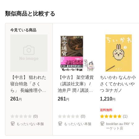
類似商品と比較する
今見ている商品
【中古】 狙われた
【中古】 架空通貨
ちいかわ なんか小
寝台特急「さく
（講談社文庫） /
さくてかわいいや
ら」 長編推理小説
池井戸 潤 / 講談社
つ 3/ナガノ
(ノン・ポシェッ
[文庫]【メール便送
261
261
1,210
円
円
円
ト) / 西村京太郎 /
料無料】
祥伝社 [文庫]【メ
送料無料
ール便送料無料】
(0)
(0)
(1)
もったいない本舗
もったいない本舗
bookfan au PAY マ
ーケット店