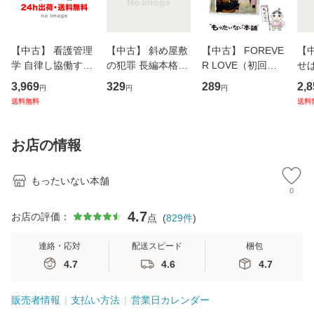
【中古】 看護管理
【中古】 斜め屋敷
【中古】 FOREVE
【
学 自律し協働する
の犯罪 長編本格推
R LOVE（初回生
せば
専門職の看護マネ
理小説 (光文社文
産限定盤） / 清水
VD
3,969
329
289
2,8
円
円
円
ジメントスキル 改
庫) / 島田荘司 / 光
翔太×加藤ミリヤ /
タ
送料無料
送料
訂第3版 (看護学テ
文社 [文庫]【メー
[CD]【メール便送
ター
キストNiCE) / 手島
ル便送料無料】
料無料】
VD
恵 藤本幸三 / 南江
料
お店の情報
堂 [単行
もったいない本舗
0
4.7
お店の評価：
点
(
829
件
)
連絡・応対
配送スピード
梱包
4.7
4.6
4.7
販売者情報
支払い方法
営業日カレンダー