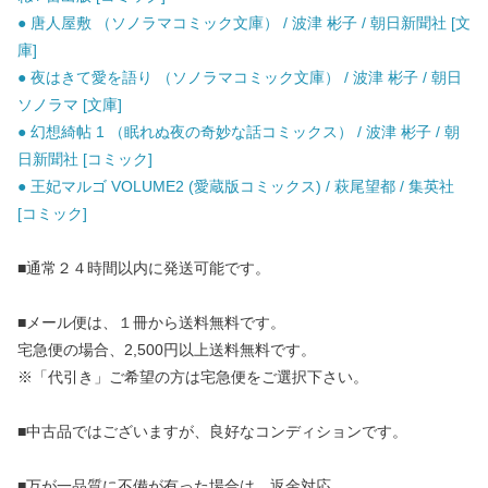
● 唐人屋敷 （ソノラマコミック文庫） / 波津 彬子 / 朝日新聞社 [文
庫]
● 夜はきて愛を語り （ソノラマコミック文庫） / 波津 彬子 / 朝日
ソノラマ [文庫]
● 幻想綺帖 1 （眠れぬ夜の奇妙な話コミックス） / 波津 彬子 / 朝
日新聞社 [コミック]
● 王妃マルゴ VOLUME2 (愛蔵版コミックス) / 萩尾望都 / 集英社
[コミック]
■通常２４時間以内に発送可能です。
■メール便は、１冊から送料無料です。
宅急便の場合、2,500円以上送料無料です。
※「代引き」ご希望の方は宅急便をご選択下さい。
■中古品ではございますが、良好なコンディションです。
■万が一品質に不備が有った場合は、返金対応。