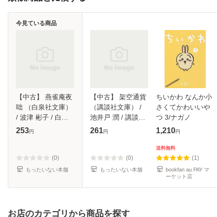
今見ている商品
【中古】 燕雀庵夜
【中古】 架空通貨
ちいかわ なんか小
咄 （白泉社文庫）
（講談社文庫） /
さくてかわいいや
/ 波津 彬子 / 白泉
池井戸 潤 / 講談社
つ 3/ナガノ
社 [文庫]【メール
[文庫]【メール便送
253
261
1,210
円
円
円
便送料無料】
料無料】
送料無料
(0)
(0)
(1)
もったいない本舗
もったいない本舗
bookfan au PAY マ
ーケット店
お店のカテゴリから商品を探す