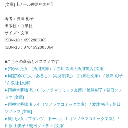
[文庫]【メール便送料無料】
著者：波津 彬子
出版社：白泉社
サイズ：文庫
ISBN-10：4592883365
ISBN-13：9784592883364
■こちらの商品もオススメです
● 招かれた女 （角川文庫） / 赤川 次郎 / 角川書店 [文庫]
● 幽霊宿の主人（あるじ） 冥境青譚抄 （白泉社文庫） / 波津 彬子
/ 白泉社 [文庫]
● 雨柳堂夢咄 其ノ6 (ソノラマコミック文庫) / 波津彬子 / 朝日ソノ
ラマ [文庫]
● 雨柳堂夢咄 其ノ4 （ソノラマコミック文庫） / 波津 彬子 / 朝日
ソノラマ [文庫]
● 観用少女（プランツ・ドール） 1 （ソノラマコミック文庫） /
川原 由美子 / 朝日ソノラマ [文庫]