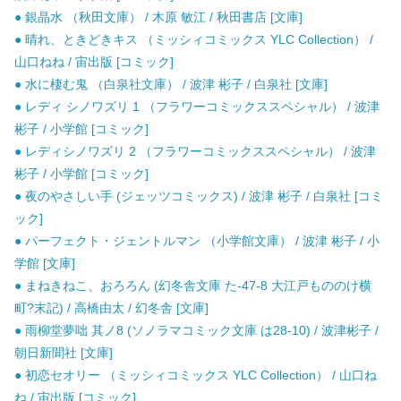
● 銀晶水 （秋田文庫） / 木原 敏江 / 秋田書店 [文庫]
● 晴れ、ときどきキス （ミッシィコミックス YLC Collection） /
山口ねね / 宙出版 [コミック]
● 水に棲む鬼 （白泉社文庫） / 波津 彬子 / 白泉社 [文庫]
● レディ シノワズリ 1 （フラワーコミックススペシャル） / 波津
彬子 / 小学館 [コミック]
● レディシノワズリ 2 （フラワーコミックススペシャル） / 波津
彬子 / 小学館 [コミック]
● 夜のやさしい手 (ジェッツコミックス) / 波津 彬子 / 白泉社 [コミ
ック]
● パーフェクト・ジェントルマン （小学館文庫） / 波津 彬子 / 小
学館 [文庫]
● まねきねこ、おろろん (幻冬舎文庫 た-47-8 大江戸もののけ横
町?末記) / 高橋由太 / 幻冬舎 [文庫]
● 雨柳堂夢咄 其ノ8 (ソノラマコミック文庫 は28-10) / 波津彬子 /
朝日新聞社 [文庫]
● 初恋セオリー （ミッシィコミックス YLC Collection） / 山口ね
ね / 宙出版 [コミック]