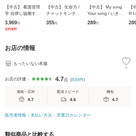
【中古】 看護管理
【中古】 生命力 /
【中古】 My song
【中
学 自律し協働する
チャットモンチー /
Your song / いきも
R 
専門職の看護マネ
キューンレコード
のがかり / [CD]
産限
3,969
355
289
28
円
円
円
ジメントスキル 改
[CD]【メール便送
【メール便送料無
翔太
送料無料
訂第3版 (看護学テ
料無料】
料】
[C
キストNiCE) / 手島
料
恵 藤本幸三 / 南江
お店の情報
堂 [単行
もったいない本舗
0
4.7
お店の評価：
点
(
830
件
)
連絡・応対
配送スピード
梱包
4.7
4.6
4.7
販売者情報
支払い方法
営業日カレンダー
類似商品と比較する