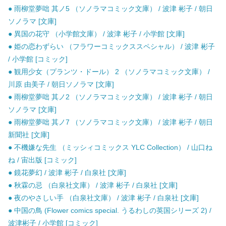
● 雨柳堂夢咄 其ノ5 （ソノラマコミック文庫） / 波津 彬子 / 朝日
ソノラマ [文庫]
● 異国の花守 （小学館文庫） / 波津 彬子 / 小学館 [文庫]
● 姫の恋わずらい （フラワーコミックススペシャル） / 波津 彬子
/ 小学館 [コミック]
● 観用少女（プランツ・ドール） 2 （ソノラマコミック文庫） /
川原 由美子 / 朝日ソノラマ [文庫]
● 雨柳堂夢咄 其ノ2 （ソノラマコミック文庫） / 波津 彬子 / 朝日
ソノラマ [文庫]
● 雨柳堂夢咄 其ノ7 （ソノラマコミック文庫） / 波津 彬子 / 朝日
新聞社 [文庫]
● 不機嫌な先生 （ミッシィコミックス YLC Collection） / 山口ね
ね / 宙出版 [コミック]
● 鏡花夢幻 / 波津 彬子 / 白泉社 [文庫]
● 秋霖の忌 （白泉社文庫） / 波津 彬子 / 白泉社 [文庫]
● 夜のやさしい手 （白泉社文庫） / 波津 彬子 / 白泉社 [文庫]
● 中国の鳥 (Flower comics special. うるわしの英国シリーズ 2) /
波津彬子 / 小学館 [コミック]