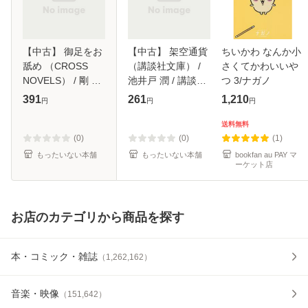
【中古】 御足をお
【中古】 架空通貨
ちいかわ なんか小
舐め （CROSS
（講談社文庫） /
さくてかわいいや
NOVELS） / 剛 し
池井戸 潤 / 講談社
つ 3/ナガノ
いら / 笠倉出版社
[文庫]【メール便送
391
261
1,210
円
円
円
[単行本]【メール便
料無料】
送料無料】
送料無料
(0)
(0)
(1)
もったいない本舗
もったいない本舗
bookfan au PAY マ
ーケット店
お店のカテゴリから商品を探す
本・コミック・雑誌
（
1,262,162
）
音楽・映像
（
151,642
）