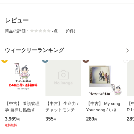
レビュー
商品の評価：
-
点
(0件)
ウィークリーランキング
1
2
3
4
【中古】 看護管理
【中古】 生命力 /
【中古】 My song
【中
学 自律し協働する
チャットモンチー /
Your song / いきも
R 
専門職の看護マネ
キューンレコード
のがかり / [CD]
産限
3,969
355
289
28
円
円
円
ジメントスキル 改
[CD]【メール便送
【メール便送料無
翔太
送料無料
訂第3版 (看護学テ
料無料】
料】
[C