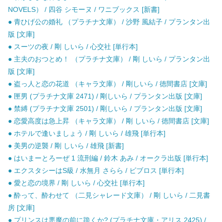
NOVELS） / 四谷 シモーヌ / ワニブックス [新書]
● 青ひげ公の婚礼 （プラチナ文庫） / 沙野 風結子 / プランタン出
版 [文庫]
● スーツの夜 / 剛 しいら / 心交社 [単行本]
● 主夫のおつとめ！ （プラチナ文庫） / 剛 しいら / プランタン出
版 [文庫]
● 盗っ人と恋の花道 （キャラ文庫） / 剛しいら / 徳間書店 [文庫]
● 匣男 (プラチナ文庫 2471) / 剛しいら / プランタン出版 [文庫]
● 禁縛 (プラチナ文庫 2501) / 剛しいら / プランタン出版 [文庫]
● 恋愛高度は急上昇 （キャラ文庫） / 剛 しいら / 徳間書店 [文庫]
● ホテルで逢いましょう / 剛 しいら / 雄飛 [単行本]
● 美男の逆襲 / 剛 しいら / 雄飛 [新書]
● はいまーとろーぜ 1 流刑編 / 鈴木 あみ / オークラ出版 [単行本]
● エクスタシーはS級 / 水無月 さらら / ビブロス [単行本]
● 愛と恋の境界 / 剛 しいら / 心交社 [単行本]
● 酔って、酔わせて （二見シャレード文庫） / 剛 しいら / 二見書
房 [文庫]
● プリンスは悪魔の前に跪くか? (プラチナ文庫・アリス 2425) /