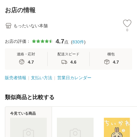
キストNiCE) / 手島
料
恵 藤本幸三 / 南江
お店の情報
堂 [単行
もったいない本舗
0
4.7
お店の評価：
点
(
830
件
)
連絡・応対
配送スピード
梱包
4.7
4.6
4.7
販売者情報
支払い方法
営業日カレンダー
類似商品と比較する
今見ている商品