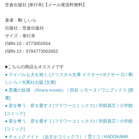
笠倉出版社 [単行本]【メール便送料無料】
著者：剛 しいら
出版社：笠倉出版社
サイズ：単行本
ISBN-10：4773002654
ISBN-13：9784773002652
■こちらの商品もオススメです
● ライバルも犬を抱く (クリスタル文庫 ドクター×ボクサー 2) / 剛
しいら / 光風社出版 [文庫]
● 悪魔の奴隷 （Kirara novels） / 四谷 シモーヌ / ワニブックス [新
書]
● 君を奪う、君を愛す 2 (フラワーコミックス) / 刑部真芯 / 小学館
[コミック]
● 君を奪う、君を愛す 1 (フラワーコミックス) / 刑部真芯 / 小学館
[コミック]
● チェックメイト （あすかコミックス） / 雪リコ / KADOKAWA