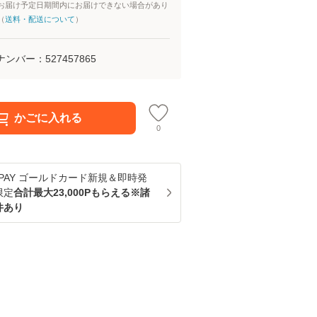
お届け予定日期間内にお届けできない場合があり
（
送料・配送について
）
ナンバー：
527457865
かごに入れる
0
u PAY ゴールドカード新規＆即時発
限定
合計最大23,000Pもらえる※諸
件あり