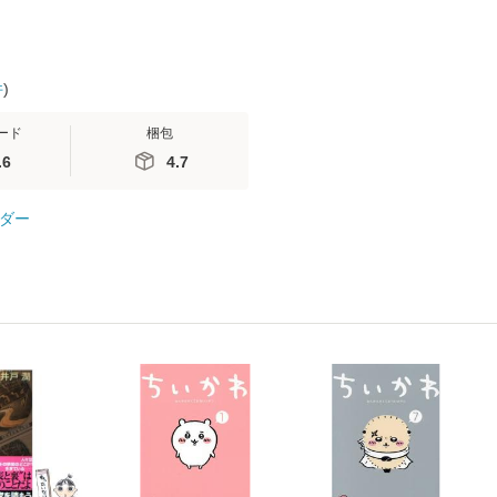
件
)
ード
梱包
.6
4.7
ダー