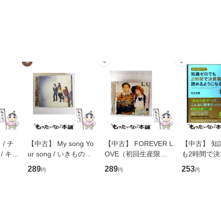
3
4
5
/ チ
【中古】 My song Yo
【中古】 FOREVER L
【中古】 知
/ キュ
ur song / いきものが
OVE（初回生産限定
も2時間で
D]
かり / [CD]【メール便
盤） / 清水翔太×加藤
めるようにな
289
289
253
円
円
円
無料】
送料無料】
ミリヤ / [CD]【メール
計超入門！ /
便送料無料】
隆 / 高橋書
（ソフトカバ
【メール便