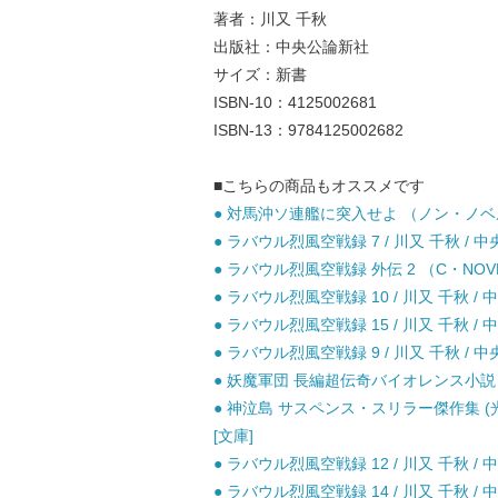
著者：川又 千秋
出版社：中央公論新社
サイズ：新書
ISBN-10：4125002681
ISBN-13：9784125002682
■こちらの商品もオススメです
● 対馬沖ソ連艦に突入せよ （ノン・ノベル） 
● ラバウル烈風空戦録 7 / 川又 千秋 / 中
● ラバウル烈風空戦録 外伝 2 （C・NOVE
● ラバウル烈風空戦録 10 / 川又 千秋 / 
● ラバウル烈風空戦録 15 / 川又 千秋 / 
● ラバウル烈風空戦録 9 / 川又 千秋 / 中
● 妖魔軍団 長編超伝奇バイオレンス小説 (光
● 神泣島 サスペンス・スリラー傑作集 (光
[文庫]
● ラバウル烈風空戦録 12 / 川又 千秋 / 
● ラバウル烈風空戦録 14 / 川又 千秋 / 