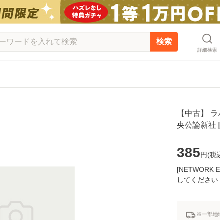
検索
詳細検索
【中古】 ラバ
央公論新社 
385
円(
税
[NETWOR
してください
※一部地