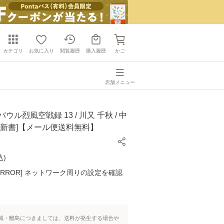
カテゴリ
お気に入り
閲覧履歴
購入履歴
かご
店舗メニュー
ウル烈風空戦録 13 / 川又 千秋 / 中
[新書]【メール便送料無料】
込
)
K ERROR] ネットワーク周りの設定を確認
域・離島につきましては、送料が発生する場合や