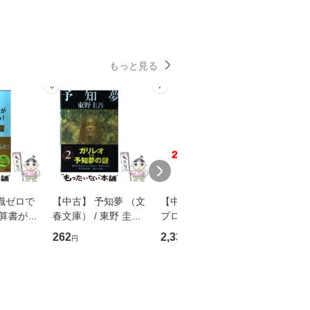
もっと見る
6
7
8
識ゼロで
【中古】 予知夢 （文
【中古】 野ブタ。を
【中古】 
決算書が読
春文庫） / 東野 圭吾 /
プロデュース [DVD-B
島みゆき / [CD]【
る！ 会
文藝春秋 [文庫]【メー
OX] / バップ [DVD]
ル便送料
262
2,335
2,150
円
円
円
 佐伯 良
ル便送料無料】
【メール便送料無料】
店 [単行本
ー）]
送