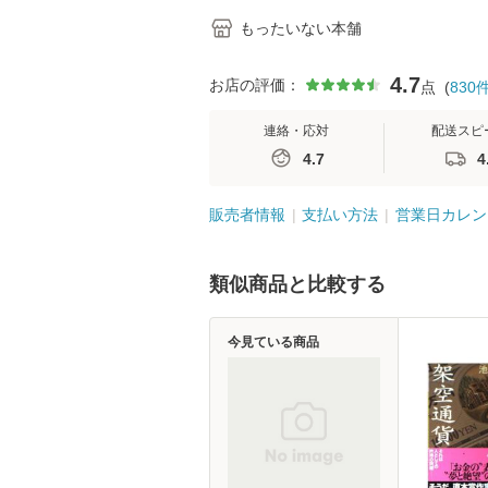
もったいない本舗
4.7
お店の評価：
点
(
830
連絡・応対
配送スピ
4.7
4
販売者情報
支払い方法
営業日カレン
類似商品と比較する
今見ている商品