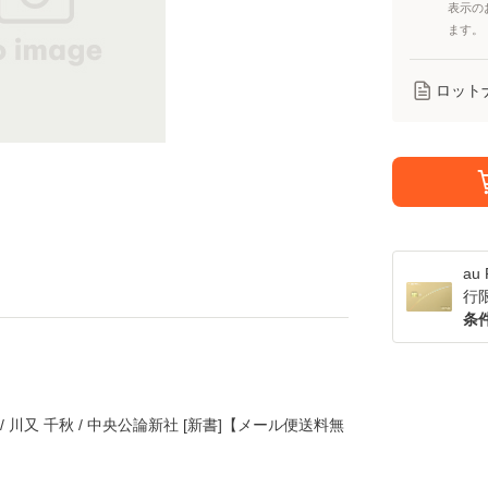
表示の
ます。
ロット
a
行
条
/ 川又 千秋 / 中央公論新社 [新書]【メール便送料無