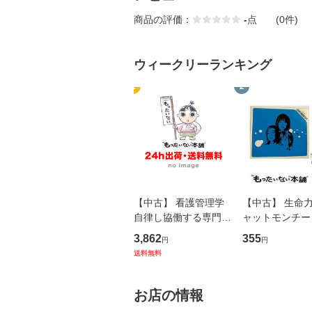
商品の評価：
-
点
(0件)
ウィークリーランキング
1
2
【中古】 看護管理学
【中古】 生命力 
自律し協働する専門職
ャットモンチー 
の看護マネジメントス
ーンレコード [C
3,862
355
円
円
キル 改訂第3版 (看護
【メール便送料
送料無料
学テキストNiCE) / 手
島恵 藤本幸三 / 南江
堂 [単行
お店の情報