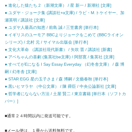
● 進化した猿たち 2 （新潮文庫） / 星 新一 / 新潮社 [文庫]
● ユダヤ・ジョーク集 (講談社+α文庫) / ラビ・M.トケイヤー、加
瀬英明 / 講談社 [文庫]
● ユダヤ人最高の知恵 / 前島 誠 / 三笠書房 [単行本]
● イギリスのユーモア BBCよりジョークをこめて (BBCライオン
シリーズ) / 北村 元 / サイマル出版会 [単行本]
● 文化大革命 （講談社現代新書） / 矢吹 晋 / 講談社 [新書]
● アベちゃんの喜劇 (集英社be文庫) / 阿部寛 / 集英社 [文庫]
● すべてがEになる I Say Essay Everyday （幻冬舎文庫） / 森 博
嗣 / 幻冬舎 [文庫]
● STAR EGG 星の玉子さま / 森 博嗣 / 文藝春秋 [単行本]
● 黒いヒマラヤ （中公文庫） / 陳 舜臣 / 中央公論新社 [文庫]
● 哲学者にならない方法 / 土屋 賢二 / 東京書籍 [単行本（ソフトカ
バー）]
■通常２４時間以内に発送可能です。
■メール便は、１冊から送料無料です。