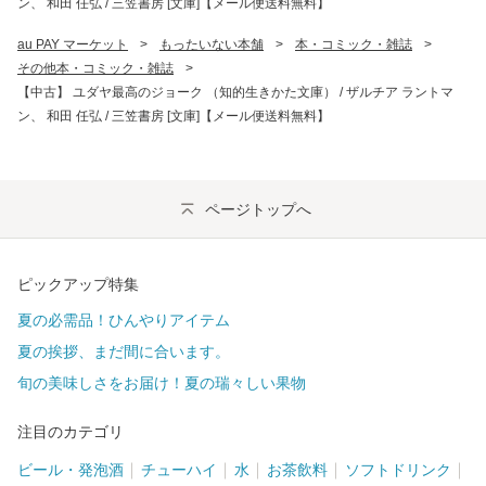
ン、 和田 任弘 / 三笠書房 [文庫]【メール便送料無料】
au PAY マーケット
>
もったいない本舗
>
本・コミック・雑誌
>
その他本・コミック・雑誌
>
【中古】 ユダヤ最高のジョーク （知的生きかた文庫） / ザルチア ラントマ
ン、 和田 任弘 / 三笠書房 [文庫]【メール便送料無料】
ページトップへ
ピックアップ特集
夏の必需品！ひんやりアイテム
夏の挨拶、まだ間に合います。
旬の美味しさをお届け！夏の瑞々しい果物
注目のカテゴリ
ビール・発泡酒
チューハイ
水
お茶飲料
ソフトドリンク