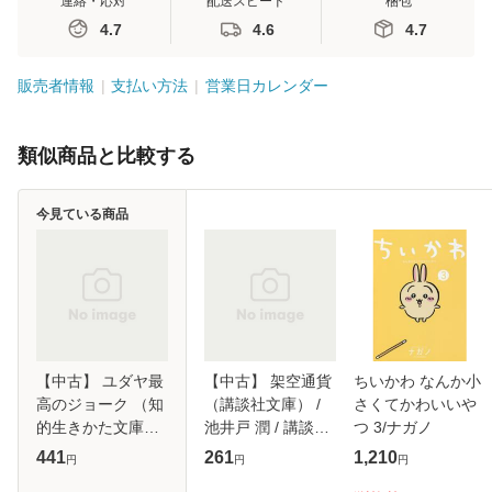
連絡・応対
配送スピード
梱包
4.7
4.6
4.7
販売者情報
支払い方法
営業日カレンダー
類似商品と比較する
今見ている商品
【中古】 ユダヤ最
【中古】 架空通貨
ちいかわ なんか小
高のジョーク （知
（講談社文庫） /
さくてかわいいや
的生きかた文庫） /
池井戸 潤 / 講談社
つ 3/ナガノ
ザルチア ラントマ
[文庫]【メール便送
441
261
1,210
円
円
円
ン、 和田 任弘 / 三
料無料】