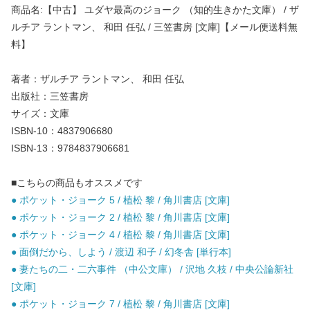
商品名:【中古】 ユダヤ最高のジョーク （知的生きかた文庫） / ザ
ルチア ラントマン、 和田 任弘 / 三笠書房 [文庫]【メール便送料無
料】
著者：ザルチア ラントマン、 和田 任弘
出版社：三笠書房
サイズ：文庫
ISBN-10：4837906680
ISBN-13：9784837906681
■こちらの商品もオススメです
● ポケット・ジョーク 5 / 植松 黎 / 角川書店 [文庫]
● ポケット・ジョーク 2 / 植松 黎 / 角川書店 [文庫]
● ポケット・ジョーク 4 / 植松 黎 / 角川書店 [文庫]
● 面倒だから、しよう / 渡辺 和子 / 幻冬舎 [単行本]
● 妻たちの二・二六事件 （中公文庫） / 沢地 久枝 / 中央公論新社
[文庫]
● ポケット・ジョーク 7 / 植松 黎 / 角川書店 [文庫]