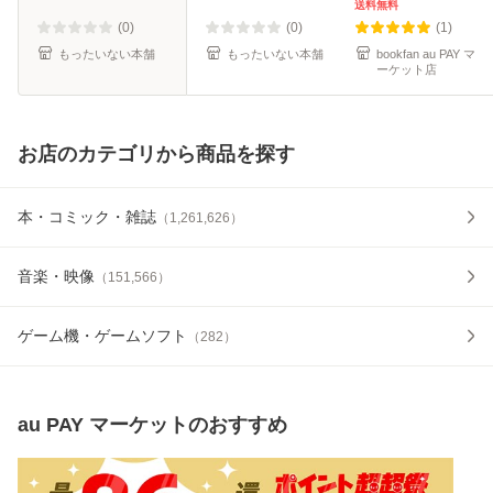
笠書房 [文庫]【メ
送料無料
ール便送料無料】
(0)
(0)
(1)
もったいない本舗
もったいない本舗
bookfan au PAY マ
ーケット店
お店のカテゴリから商品を探す
本・コミック・雑誌
（
1,261,626
）
音楽・映像
（
151,566
）
ゲーム機・ゲームソフト
（
282
）
au PAY マーケット
のおすすめ