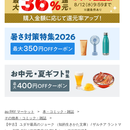
au PAY マーケット
>
本・コミック・雑誌
>
その他本・コミック・雑誌
>
【中古】 ユダヤ最高のジョーク （知的生きかた文庫） / ザルチア ラントマ