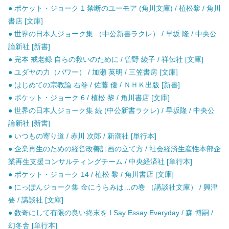
● ポケット・ジョーク 1 禁断のユーモア (角川文庫) / 植松黎 / 角川
書店 [文庫]
● 世界の日本人ジョーク集 （中公新書ラクレ） / 早坂 隆 / 中央公
論新社 [新書]
● 完本 戒老録 自らの救いのために / 曽野 綾子 / 祥伝社 [文庫]
● ユダヤの力（パワー） / 加瀬 英明 / 三笠書房 [文庫]
● はじめての宗教論 右巻 / 佐藤 優 / ＮＨＫ出版 [新書]
● ポケット・ジョーク 6 / 植松 黎 / 角川書店 [文庫]
● 世界の日本人ジョーク集 続 (中公新書ラクレ) / 早坂隆 / 中央公
論新社 [新書]
● いつもの寄り道 / 赤川 次郎 / 新潮社 [単行本]
● 企業再生のための経営改善計画の立て方 / 社会経済生産性本部企
業再生支援コンサルティングチーム / 中央経済社 [単行本]
● ポケット・ジョーク 14 / 植松 黎 / 角川書店 [文庫]
● にっぽんジョーク集 金にうらみは…の巻 （講談社文庫） / 興津
要 / 講談社 [文庫]
● 数奇にして有限の良い終末を I Say Essay Everyday / 森 博嗣 /
幻冬舎 [単行本]