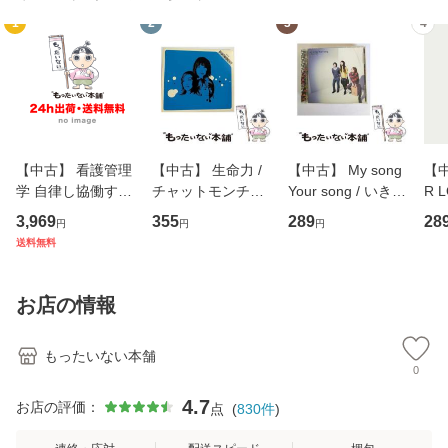
1
2
3
4
【中古】 看護管理
【中古】 生命力 /
【中古】 My song
【中
学 自律し協働する
チャットモンチー /
Your song / いきも
R 
専門職の看護マネ
キューンレコード
のがかり / [CD]
産限
3,969
355
289
28
円
円
円
ジメントスキル 改
[CD]【メール便送
【メール便送料無
翔太
送料無料
訂第3版 (看護学テ
料無料】
料】
[C
キストNiCE) / 手島
料
恵 藤本幸三 / 南江
お店の情報
堂 [単行
もったいない本舗
0
4.7
お店の評価：
点
(
830
件
)