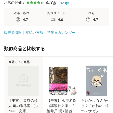
4.7
お店の評価：
点
(
829
件
)
連絡・応対
配送スピード
梱包
4.7
4.6
4.7
販売者情報
支払い方法
営業日カレンダー
類似商品と比較する
今見ている商品
【中古】 黄昏の伶
【中古】 架空通貨
ちいかわ なんか小
人 竜の眠る海 （コ
（講談社文庫） /
さくてかわいいや
バルト文庫） / 金
池井戸 潤 / 講談社
つ 7/ナガノ