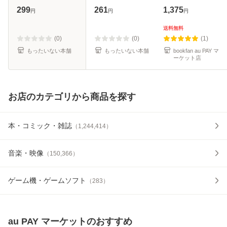
蓮花 / 集英社 [文
[文庫]【メール便送
299
261
1,375
円
円
円
庫]【メール便送料
料無料】
無料】
送料無料
(0)
(0)
(1)
もったいない本舗
もったいない本舗
bookfan au PAY マ
ーケット店
お店のカテゴリから商品を探す
本・コミック・雑誌
（
1,244,414
）
音楽・映像
（
150,366
）
ゲーム機・ゲームソフト
（
283
）
au PAY マーケット
のおすすめ