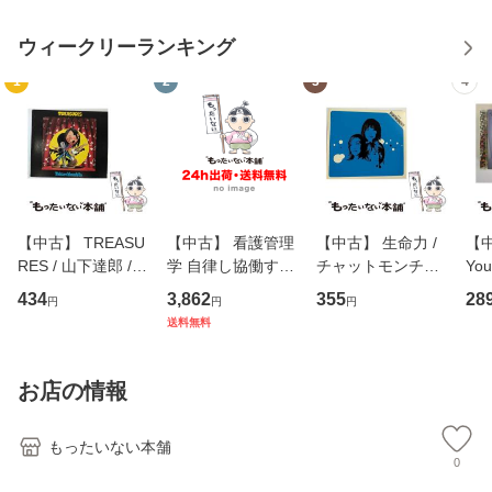
ウィークリーランキング
1
2
3
4
【中古】 TREASU
【中古】 看護管理
【中古】 生命力 /
【中
RES / 山下達郎 /
学 自律し協働する
チャットモンチー /
You
イーストウエス
専門職の看護マネ
キューンレコード
のがか
434
3,862
355
28
円
円
円
ト・ジャパン [CD]
ジメントスキル 改
[CD]【メール便送
【
送料無料
【メール便送料無
訂第3版 (看護学テ
料無料】
料
料】
キストNiCE) / 手島
恵 藤本幸三 / 南江
お店の情報
堂 [単行
もったいない本舗
0