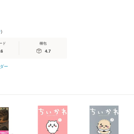
件
)
ード
梱包
.6
4.7
ダー