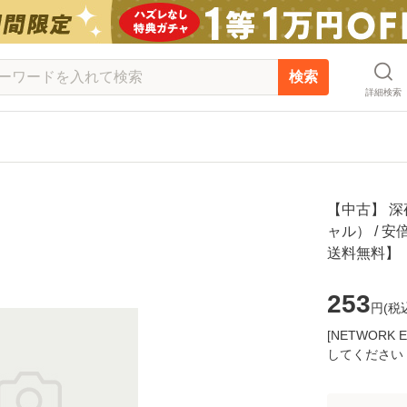
検索
詳細検索
【中古】 深
ャル） / 安
送料無料】
253
円(
税
[NETWOR
してください