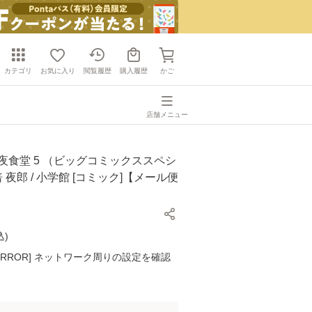
カテゴリ
お気に入り
閲覧履歴
購入履歴
かご
店舗メニュー
夜食堂 5 （ビッグコミックススペシ
倍 夜郎 / 小学館 [コミック]【メール便
込
)
K ERROR] ネットワーク周りの設定を確認