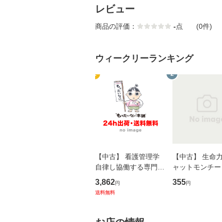
レビュー
商品の評価：
-
点
(0件)
ウィークリーランキング
1
2
【中古】 看護管理学
【中古】 生命力 
自律し協働する専門職
ャットモンチー 
の看護マネジメントス
ーンレコード [C
3,862
355
円
円
キル 改訂第3版 (看護
【メール便送料
送料無料
学テキストNiCE) / 手
島恵 藤本幸三 / 南江
堂 [単行