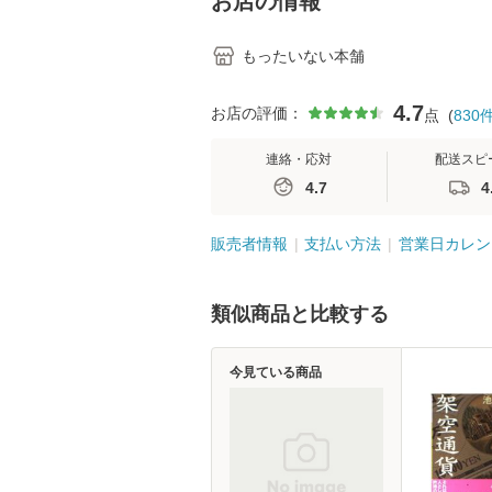
お店の情報
もったいない本舗
4.7
お店の評価：
点
(
830
連絡・応対
配送スピ
4.7
4
販売者情報
支払い方法
営業日カレン
類似商品と比較する
今見ている商品