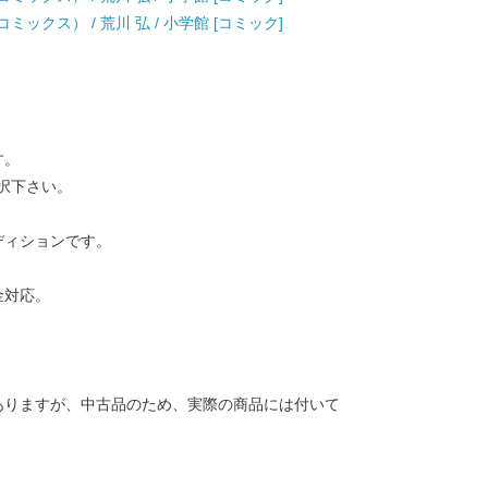
デーコミックス） / 荒川 弘 / 小学館 [コミック]
す。
択下さい。
ディションです。
金対応。
ありますが、中古品のため、実際の商品には付いて