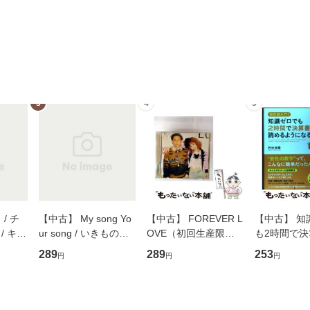
3
4
5
/ チ
【中古】 My song Yo
【中古】 FOREVER L
【中古】 知
/ キュ
ur song / いきものが
OVE（初回生産限定
も2時間で
D]
かり / [CD]【メール便
盤） / 清水翔太×加藤
めるようにな
289
289
253
円
円
円
無料】
送料無料】
ミリヤ / [CD]【メール
計超入門！ /
便送料無料】
隆 / 高橋書
（ソフトカバ
【メール便