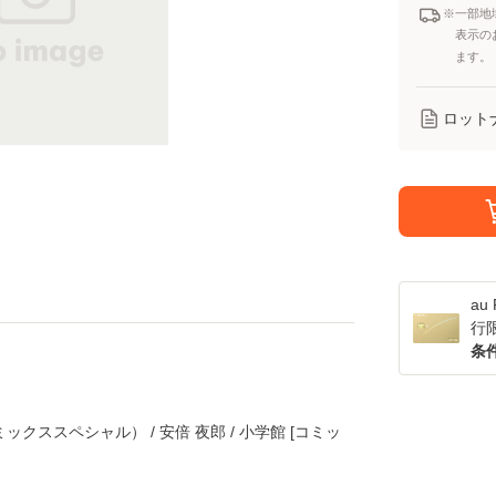
※一部地
表示の
ます。
ロット
a
行
条
ックススペシャル） / 安倍 夜郎 / 小学館 [コミッ