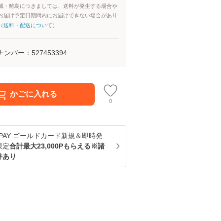
域・離島につきましては、送料が発生する場合や
お届け予定日期間内にお届けできない場合があり
（
送料・配送について
）
ナンバー：
527453394
かごに入れる
0
u PAY ゴールドカード新規＆即時発
限定
合計最大23,000Pもらえる※諸
件あり