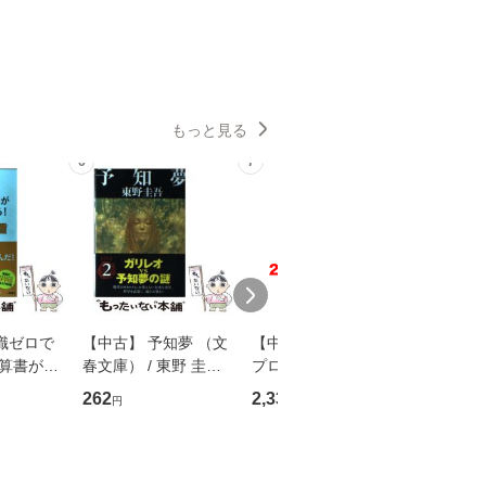
もっと見る
6
7
8
識ゼロで
【中古】 予知夢 （文
【中古】 野ブタ。を
【中古】 
決算書が読
春文庫） / 東野 圭吾 /
プロデュース [DVD-B
島みゆき / [CD]【
る！ 会
文藝春秋 [文庫]【メー
OX] / バップ [DVD]
ル便送料
262
2,335
2,150
円
円
円
 佐伯 良
ル便送料無料】
【メール便送料無料】
店 [単行本
ー）]
送