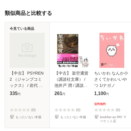
類似商品と比較する
今見ている商品
【中古】 PSYREN
【中古】 架空通貨
ちいかわ なんか小
2 （ジャンプコミ
（講談社文庫） /
さくてかわいいや
ックス） / 岩代 俊
池井戸 潤 / 講談社
つ 1/ナガノ
明 / 集英社 [コミッ
[文庫]【メール便送
335
261
1,100
円
円
円
ク]【メール便送料
料無料】
無料】
送料無料
(0)
(0)
(0)
もったいない本舗
もったいない本舗
bookfan au PAY マ
ーケット店