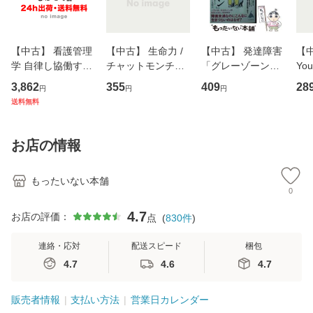
【中古】 看護管理
【中古】 生命力 /
【中古】 発達障害
【中
学 自律し協働する
チャットモンチー /
「グレーゾーン」
You
専門職の看護マネ
キューンレコード
その正しい理解と
のがか
3,862
355
409
28
円
円
円
ジメントスキル 改
[CD]【メール便送
克服法 (SB新書 57
【
送料無料
訂第3版 (看護学テ
料無料】
2) / 岡田尊司 / Ｓ
料
キストNiCE) / 手島
Ｂクリエイティブ
恵 藤本幸三 / 南江
[新書]【メール便送
お店の情報
堂 [単行
料無料】
もったいない本舗
0
4.7
お店の評価：
点
(
830
件
)
連絡・応対
配送スピード
梱包
4.7
4.6
4.7
販売者情報
支払い方法
営業日カレンダー