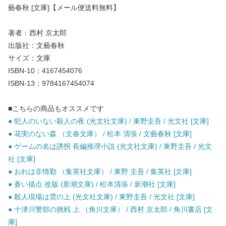
藝春秋 [文庫]【メール便送料無料】
著者：西村 京太郎
出版社：文藝春秋
サイズ：文庫
ISBN-10：4167454076
ISBN-13：9784167454074
■こちらの商品もオススメです
● 犯人のいない殺人の夜 (光文社文庫) / 東野圭吾 / 光文社 [文庫]
● 花実のない森 （文春文庫） / 松本 清張 / 文藝春秋 [文庫]
● ゲームの名は誘拐 長編推理小説 (光文社文庫) / 東野圭吾 / 光文
社 [文庫]
● おれは非情勤 （集英社文庫） / 東野 圭吾 / 集英社 [文庫]
● 蒼い描点 改版 (新潮文庫) / 松本清張 / 新潮社 [文庫]
● 殺人現場は雲の上 (光文社文庫) / 東野圭吾 / 光文社 [文庫]
● 十津川警部の挑戦 上 （角川文庫） / 西村 京太郎 / 角川書店 [文
庫]