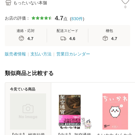
もったいない本舗
0
4.7
お店の評価：
点
(
830
件
)
連絡・応対
配送スピード
梱包
4.7
4.6
4.7
販売者情報
支払い方法
営業日カレンダー
類似商品と比較する
今見ている商品
【中古】 極楽行最
【中古】 架空通貨
ちいかわ なんか小