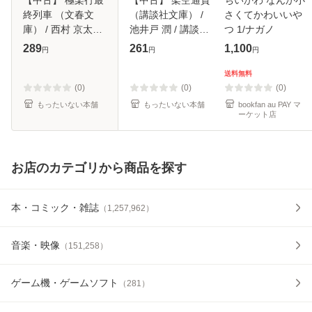
終列車 （文春文
（講談社文庫） /
さくてかわいいや
庫） / 西村 京太郎
池井戸 潤 / 講談社
つ 1/ナガノ
/ 文藝春秋 [文庫]
[文庫]【メール便送
289
261
1,100
円
円
円
【メール便送料無
料無料】
料】
送料無料
(0)
(0)
(0)
もったいない本舗
もったいない本舗
bookfan au PAY マ
ーケット店
お店のカテゴリから商品を探す
本・コミック・雑誌
（
1,257,962
）
音楽・映像
（
151,258
）
ゲーム機・ゲームソフト
（
281
）