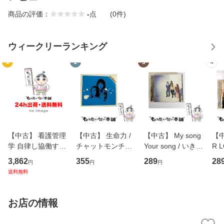
商品の評価：
-
点
(0件)
ウィークリーランキング
1
2
3
4
【中古】 看護管理
【中古】 生命力 /
【中古】 My song
【中
学 自律し協働する
チャットモンチー /
Your song / いきも
R 
専門職の看護マネ
キューンレコード
のがかり / [CD]
産限
3,862
355
289
28
円
円
円
ジメントスキル 改
[CD]【メール便送
【メール便送料無
翔太
送料無料
訂第3版 (看護学テ
料無料】
料】
[C
キストNiCE) / 手島
料
恵 藤本幸三 / 南江
お店の情報
堂 [単行