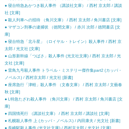
● 寝台特急あかつき殺人事件 （講談社文庫） / 西村 京太郎 / 講談
社 [文庫]
● 殺人列車への招待 （角川文庫） / 西村 京太郎 / 角川書店 [文庫]
● マザコン刑事の逮捕状 （徳間文庫） / 赤川 次郎 / 徳間書店 [文
庫]
● 寝台特急「北斗星」（ロイヤル・トレイン）殺人事件 / 西村 京
太郎 / 光文社 [文庫]
● 山形新幹線「つばさ」殺人事件 (光文社文庫) / 西村 京太郎 / 光
文社 [文庫]
● 雷鳥九号殺人事件 トラベル・ミステリー傑作集part2 (カッパ・
ノベルス) / 西村京太郎 / 光文社 [新書]
● 座席急行「津軽」殺人事件 （文春文庫） / 西村 京太郎 / 文藝春
秋 [文庫]
● L特急たざわ殺人事件 （角川文庫） / 西村 京太郎 / 角川書店 [文
庫]
● 四国情死行 （講談社文庫） / 西村 京太郎 / 講談社 [文庫]
● 札幌殺人事件 上 (カッパ・ノベルス) / 内田康夫 / 光文社 [新書]
● 長崎駅殺人事件 (光文社文庫) / 西村京太郎 / 光文社 [文庫]