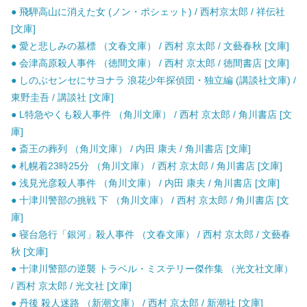
● 飛騨高山に消えた女 (ノン・ポシェット) / 西村京太郎 / 祥伝社
[文庫]
● 愛と悲しみの墓標 （文春文庫） / 西村 京太郎 / 文藝春秋 [文庫]
● 会津高原殺人事件 （徳間文庫） / 西村 京太郎 / 徳間書店 [文庫]
● しのぶセンセにサヨナラ 浪花少年探偵団・独立編 (講談社文庫) /
東野圭吾 / 講談社 [文庫]
● L特急やくも殺人事件 （角川文庫） / 西村 京太郎 / 角川書店 [文
庫]
● 斎王の葬列 （角川文庫） / 内田 康夫 / 角川書店 [文庫]
● 札幌着23時25分 （角川文庫） / 西村 京太郎 / 角川書店 [文庫]
● 浅見光彦殺人事件 （角川文庫） / 内田 康夫 / 角川書店 [文庫]
● 十津川警部の挑戦 下 （角川文庫） / 西村 京太郎 / 角川書店 [文
庫]
● 寝台急行「銀河」殺人事件 （文春文庫） / 西村 京太郎 / 文藝春
秋 [文庫]
● 十津川警部の逆襲 トラベル・ミステリー傑作集 （光文社文庫）
/ 西村 京太郎 / 光文社 [文庫]
● 丹後 殺人迷路 （新潮文庫） / 西村 京太郎 / 新潮社 [文庫]