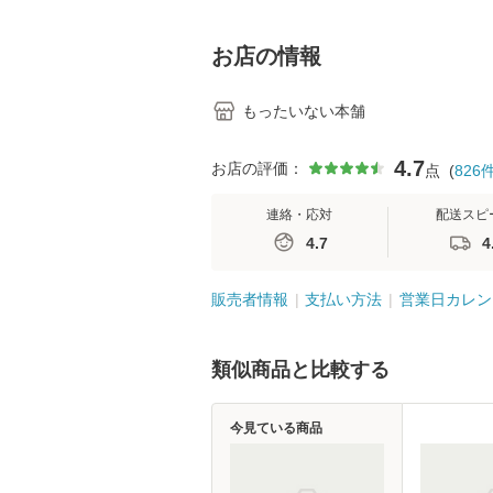
料】
学テキストNiCE)
島恵 藤本幸三 /
堂 [単行
お店の情報
もったいない本舗
4.7
お店の評価：
点
(
826
連絡・応対
配送スピ
4.7
4
販売者情報
支払い方法
営業日カレン
類似商品と比較する
今見ている商品