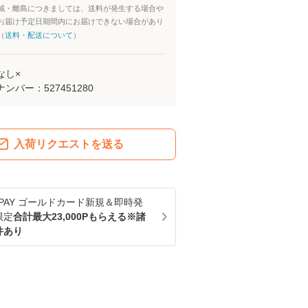
域・離島につきましては、送料が発生する場合や
お届け予定日期間内にお届けできない場合があり
（
送料・配送について
）
なし×
ナンバー：
527451280
入荷リクエストを送る
u PAY ゴールドカード新規＆即時発
限定
合計最大23,000Pもらえる※諸
件あり