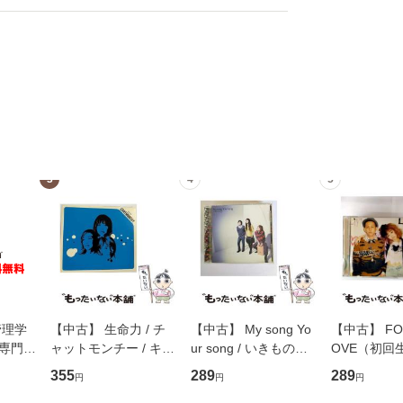
3
4
5
管理学
【中古】 生命力 / チ
【中古】 My song Yo
【中古】 FOR
専門職
ャットモンチー / キュ
ur song / いきものが
OVE（初回
ントス
ーンレコード [CD]
かり / [CD]【メール便
盤） / 清水
355
289
289
円
円
円
(看護
【メール便送料無料】
送料無料】
ミリヤ / [CD]【メール