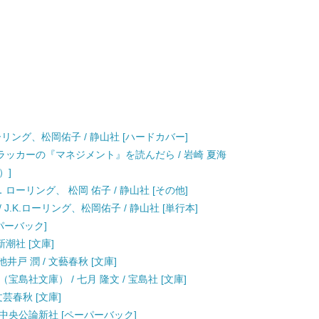
ーリング、松岡佑子 / 静山社 [ハードカバー]
ッカーの『マネジメント』を読んだら / 岩崎 夏海
）]
ローリング、 松岡 佑子 / 静山社 [その他]
.K.ローリング、松岡佑子 / 静山社 [単行本]
ーパーバック]
新潮社 [文庫]
井戸 潤 / 文藝春秋 [文庫]
島社文庫） / 七月 隆文 / 宝島社 [文庫]
文芸春秋 [文庫]
/ 中央公論新社 [ペーパーバック]