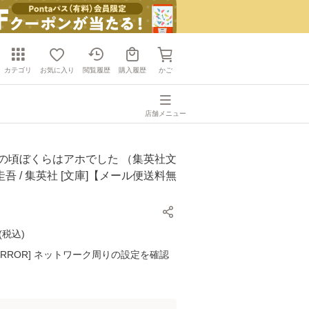
カテゴリ
お気に入り
閲覧履歴
購入履歴
かご
店舗メニュー
あの頃ぼくらはアホでした （集英社文
 圭吾 / 集英社 [文庫]【メール便送料無
(
税込
)
K ERROR] ネットワーク周りの設定を確認