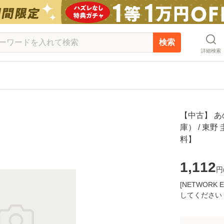
検索
詳細検索
【中古】 
庫） / 東野
料】
1,112
円
[NETWOR
してください