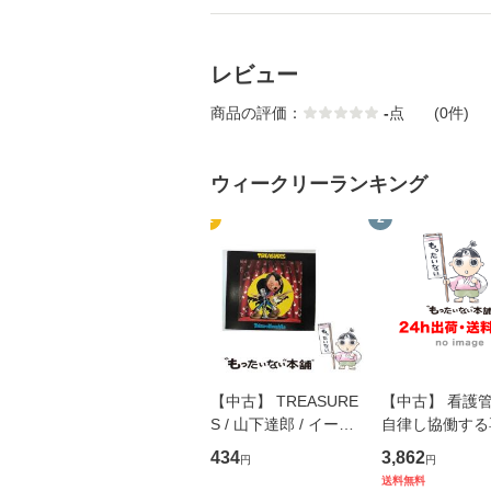
レビュー
商品の評価：
-
点
(0件)
ウィークリーランキング
1
2
【中古】 TREASURE
【中古】 看護
S / 山下達郎 / イース
自律し協働する
トウエスト・ジャパン
の看護マネジメ
434
3,862
円
円
[CD]【メール便送料無
キル 改訂第3版 
送料無料