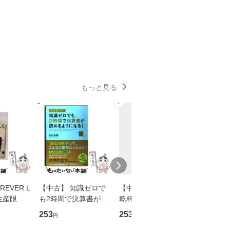
もっと見る
6
7
8
EVER L
【中古】 知識ゼロで
【中古】 ウインクで
【中古】
生産限定
も2時間で決算書が読
乾杯 (ノン・ポシェッ
春文庫） /
翔太×加藤
めるようになる！ 会
ト) / 東野圭吾 / 祥伝
文藝春秋 
253
253
262
円
円
円
計超入門！ / 佐伯 良
社 [文庫]【メール便送
ル便送料