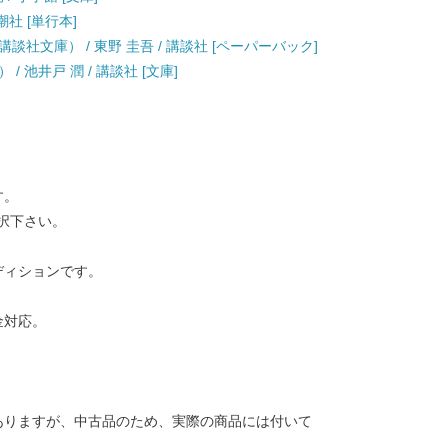
 新潮社 [単行本]
社文庫） / 東野 圭吾 / 講談社 [ペーパーバック]
 池井戸 潤 / 講談社 [文庫]
す。
択下さい。
ディションです。
金対応。
ありますが、中古品のため、実際の商品には付いて