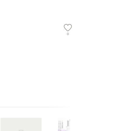
】
隆 / 高橋書店 [単行本
料無料】
（ソフトカバー）]
【メール便送
0