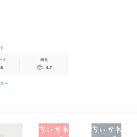
 / 手
便送料無料
 南江
件
)
ード
梱包
.6
4.7
ダー