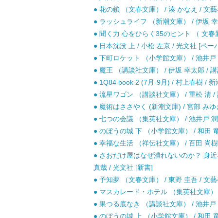
● 花の鎖 （文春文庫） / 湊 かなえ / 文藝
● ラッシュライフ （新潮文庫） / 伊坂 幸太
● 聞く力 心をひらく35のヒント （ 文春新書
● 日本沈没 上 / 小松 左京 / 光文社 [ペ
● 下町ロケット （小学館文庫） / 池井戸 潤
● 魔王 （講談社文庫） / 伊坂 幸太郎 / 講
● 1Q84 book 2 (7月-9月) / 村上春樹 /
● 流星ワゴン （講談社文庫） / 重松 清 / 
● 魔術はささやく (新潮文庫) / 宮部 みゆき
● 七つの会議 （集英社文庫） / 池井戸 潤 
● のぼうの城 下 （小学館文庫） / 和田 竜 
● 幸福な生活 （祥伝社文庫） / 百田 尚樹 
● さおだけ屋はなぜ潰れないのか？ 身近
真哉 / 光文社 [新書]
● 予知夢 （文春文庫） / 東野 圭吾 / 文藝
● マスカレード・ホテル （集英社文庫） / 
● 果つる底なき （講談社文庫） / 池井戸 潤
● のぼうの城 上 （小学館文庫） / 和田 竜 