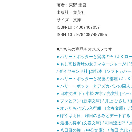
著者：東野 圭吾
出版社：集英社
サイズ：文庫
ISBN-10：4087487857
ISBN-13：9784087487855
■こちらの商品もオススメです
● ハリー・ポッターと賢者の石 / J.K.ロ
● もし高校野球の女子マネージャーがドラ
/ ダイヤモンド社 [単行本（ソフトカバー
● ハリー・ポッターと秘密の部屋 / J．K．
● ハリー・ポッターとアズカバンの囚人 / J
● 日本沈没 下 / 小松 左京 / 光文社 [ペ
● ブンとフン (新潮文庫) / 井上 ひさし / 
● オレたちバブル入行組 （文春文庫） / 池
● ぼくは明日、昨日のきみとデートする （宝
● 最後の将軍 (文春文庫) / 司馬遼太郎 / 
● 八日目の蝉 （中公文庫） / 角田 光代 