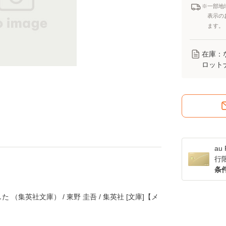
※一部地
表示の
ます。
在庫：
ロット
a
行
条
（集英社文庫） / 東野 圭吾 / 集英社 [文庫]【メ