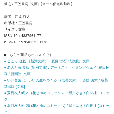
啓之 / 三笠書房 [文庫]【メール便送料無料】
著者：江原 啓之
出版社：三笠書房
サイズ：文庫
ISBN-10：4837961177
ISBN-13：9784837961178
■こちらの商品もオススメです
● こころ 改版 （新潮文庫） / 夏目 漱石 / 新潮社 [文庫]
● 老人と海 改版 (新潮文庫) / アーネスト・ヘミングウェイ, 福田恒
存 / 新潮社 [文庫]
● いい言葉は、いい人生をつくる （成美文庫） / 斎藤 茂太 / 成美
堂出版 [文庫]
● 夏目友人帳 21 (花とゆめコミックス) / 緑川ゆき / 白泉社 [コミッ
ク]
● 夏目友人帳 20 (花とゆめコミックス) / 緑川ゆき / 白泉社 [コミッ
ク]