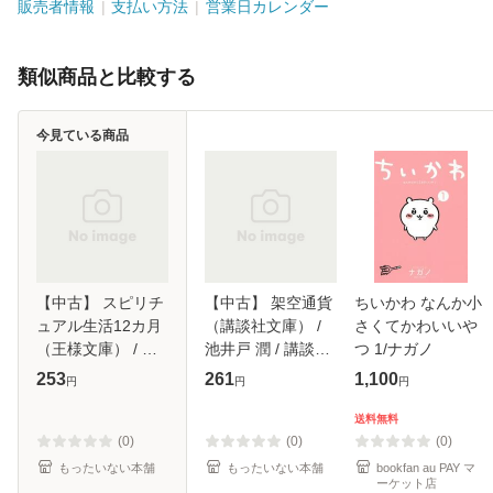
販売者情報
支払い方法
営業日カレンダー
類似商品と比較する
今見ている商品
【中古】 スピリチ
【中古】 架空通貨
ちいかわ なんか小
ュアル生活12カ月
（講談社文庫） /
さくてかわいいや
（王様文庫） / 江
池井戸 潤 / 講談社
つ 1/ナガノ
原 啓之 / 三笠書房
[文庫]【メール便送
253
261
1,100
円
円
円
[文庫]【メール便送
料無料】
料無料】
送料無料
(0)
(0)
(0)
もったいない本舗
もったいない本舗
bookfan au PAY マ
ーケット店