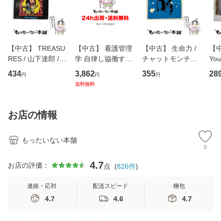
【中古】 TREASU
【中古】 看護管理
【中古】 生命力 /
【中
RES / 山下達郎 /
学 自律し協働する
チャットモンチー /
You
イーストウエス
専門職の看護マネ
キューンレコード
のがか
434
3,862
355
28
円
円
円
ト・ジャパン [CD]
ジメントスキル 改
[CD]【メール便送
【
送料無料
【メール便送料無
訂第3版 (看護学テ
料無料】
料
料】
キストNiCE) / 手島
恵 藤本幸三 / 南江
お店の情報
堂 [単行
もったいない本舗
0
4.7
お店の評価：
点
(
826
件
)
連絡・応対
配送スピード
梱包
4.7
4.6
4.7