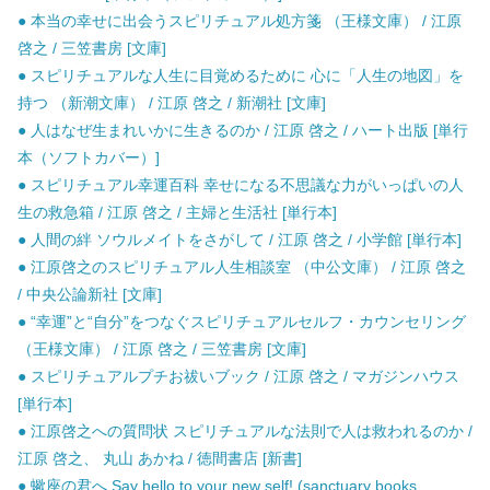
● 本当の幸せに出会うスピリチュアル処方箋 （王様文庫） / 江原
啓之 / 三笠書房 [文庫]
● スピリチュアルな人生に目覚めるために 心に「人生の地図」を
持つ （新潮文庫） / 江原 啓之 / 新潮社 [文庫]
● 人はなぜ生まれいかに生きるのか / 江原 啓之 / ハート出版 [単行
本（ソフトカバー）]
● スピリチュアル幸運百科 幸せになる不思議な力がいっぱいの人
生の救急箱 / 江原 啓之 / 主婦と生活社 [単行本]
● 人間の絆 ソウルメイトをさがして / 江原 啓之 / 小学館 [単行本]
● 江原啓之のスピリチュアル人生相談室 （中公文庫） / 江原 啓之
/ 中央公論新社 [文庫]
● “幸運”と“自分”をつなぐスピリチュアルセルフ・カウンセリング
（王様文庫） / 江原 啓之 / 三笠書房 [文庫]
● スピリチュアルプチお祓いブック / 江原 啓之 / マガジンハウス
[単行本]
● 江原啓之への質問状 スピリチュアルな法則で人は救われるのか /
江原 啓之、 丸山 あかね / 徳間書店 [新書]
● 蠍座の君へ Say hello to your new self! (sanctuary books