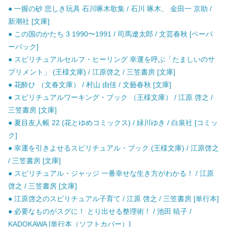
● 一握の砂 悲しき玩具 石川啄木歌集 / 石川 啄木、 金田一 京助 /
新潮社 [文庫]
● この国のかたち 3 1990〜1991 / 司馬遼太郎 / 文芸春秋 [ペーパ
ーバック]
● スピリチュアルセルフ・ヒーリング 幸運を呼ぶ「たましいのサ
プリメント」 (王様文庫) / 江原啓之 / 三笠書房 [文庫]
● 花酔ひ （文春文庫） / 村山 由佳 / 文藝春秋 [文庫]
● スピリチュアルワーキング・ブック （王様文庫） / 江原 啓之 /
三笠書房 [文庫]
● 夏目友人帳 22 (花とゆめコミックス) / 緑川ゆき / 白泉社 [コミッ
ク]
● 幸運を引きよせるスピリチュアル・ブック (王様文庫) / 江原啓之
/ 三笠書房 [文庫]
● スピリチュアル・ジャッジ 一番幸せな生き方がわかる！ / 江原
啓之 / 三笠書房 [文庫]
● 江原啓之のスピリチュアル子育て / 江原 啓之 / 三笠書房 [単行本]
● 必要なものがスグに！ とり出せる整理術！ / 池田 暁子 /
KADOKAWA [単行本（ソフトカバー）]