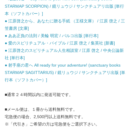
STARMAP SCORPION) / 鏡リュウジ / サンクチュアリ出版 [単行
本（ソフトカバー）]
● 江原啓之から、あなたに贈る手紙 （王様文庫） / 江原 啓之 / 三
笠書房 [文庫]
● ああ正負の法則 / 美輪 明宏 / パルコ出版 [単行本]
● 愛のスピリチュアル・バイブル / 江原 啓之 / 集英社 [新書]
● 江原啓之のスピリチュアル人生相談室 / 江原 啓之 / 中央公論新
社 [単行本]
● 射手座の君へ All ready for your adventure! (sanctuary books
STARMAP SAGITTARIUS) / 鏡リュウジ / サンクチュアリ出版 [単
行本（ソフトカバー）]
■通常２４時間以内に発送可能です。
■メール便は、１冊から送料無料です。
宅急便の場合、2,500円以上送料無料です。
※「代引き」ご希望の方は宅急便をご選択下さい。