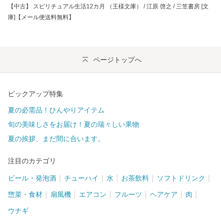
【中古】 スピリチュアル生活12カ月 （王様文庫） / 江原 啓之 / 三笠書房 [文
庫]【メール便送料無料】
ページトップへ
ピックアップ特集
夏の必需品！ひんやりアイテム
旬の美味しさをお届け！夏の瑞々しい果物
夏の挨拶、まだ間に合います。
注目のカテゴリ
ビール・発泡酒
チューハイ
水
お茶飲料
ソフトドリンク
惣菜・食材
扇風機
エアコン
フルーツ
ヘアケア
肉
ウナギ