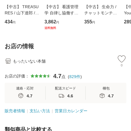
【中古】 TREASU
【中古】 看護管理
【中古】 生命力 /
【中
RES / 山下達郎 /
学 自律し協働する
チャットモンチー /
You
イーストウエス
専門職の看護マネ
キューンレコード
のがか
434
3,862
355
28
円
円
円
ト・ジャパン [CD]
ジメントスキル 改
[CD]【メール便送
【
送料無料
【メール便送料無
訂第3版 (看護学テ
料無料】
料
料】
キストNiCE) / 手島
恵 藤本幸三 / 南江
お店の情報
堂 [単行
もったいない本舗
0
4.7
お店の評価：
点
(
829
件
)
連絡・応対
配送スピード
梱包
4.7
4.6
4.7
販売者情報
支払い方法
営業日カレンダー
類似商品と比較する