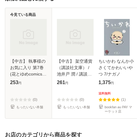
今見ている商品
【中古】 執事様の
【中古】 架空通貨
ちいかわ なんか小
お気に入り 第7巻
（講談社文庫） /
さくてかわいいや
(花とゆめcomics) /
池井戸 潤 / 講談社
つ 7/ナガノ
伊沢玲、津山冬 /
[文庫]【メール便送
253
261
1,375
円
円
円
白泉社 [コミック]
料無料】
【メール便送料無
送料無料
料】
(0)
(0)
(1)
もったいない本舗
もったいない本舗
bookfan au PAY マ
ーケット店
お店のカテゴリから商品を探す