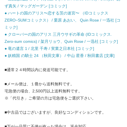
ず真矢 / マッグガーデン [コミック]
● ハートの国のアリス〜恋する茨の迷宮〜 （IDコミックス
ZERO−SUMコミックス） / 栗原 あおい、 Quin Rose / 一迅社 [コ
ミック]
● クローバーの国のアリス 三月ウサギの革命 (IDコミックス.
Zero-sum comics) / 架月リョウ、Quin Rose / 一迅社 [コミック]
● 竜の遺言 1 / 北里 千寿 / 実業之日本社 [コミック]
● 妖精国 の騎士 24 （秋田文庫） / 中山 星香 / 秋田書店 [文庫]
■通常２４時間以内に発送可能です。
■メール便は、１冊から送料無料です。
宅急便の場合、2,500円以上送料無料です。
※「代引き」ご希望の方は宅急便をご選択下さい。
■中古品ではございますが、良好なコンディションです。
■万が一品質に不備が有った場合は、返金対応。