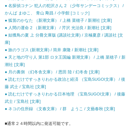
● 名探偵コナン 犯人の犯沢さん 2 （少年サンデーコミックス） /
かんば まゆこ、 青山 剛昌 / 小学館 [コミック]
● 狐笛のかなた （新潮文庫） / 上橋 菜穂子 / 新潮社 [文庫]
● 人間の運命 2 （新潮文庫） / 芹沢 光治良 / 新潮社 [文庫]
● 姑獲鳥の夏 上 分冊文庫版 (講談社文庫) / 京極夏彦 / 講談社 [文
庫]
● 旅のラゴス (新潮文庫) / 筒井 康隆 / 新潮社 [文庫]
● 天と地の守り人 第1部 ロタ王国編 新潮文庫） / 上橋 菜穂子 / 新
潮社 [文庫]
● 月の裏側 （幻冬舎文庫） / 恩田 陸 / 幻冬舎 [文庫]
● 読むだけですっきりわかる政治と経済 （宝島SUGOI文庫） / 後
藤 武士 / 宝島社 [文庫]
● 読むだけですっきりわかる日本地理 （宝島SUGOI文庫） / 後藤
武士 / 宝島社 [文庫]
● ネコの住所録 （文春文庫） / 群 ようこ / 文藝春秋 [文庫]
■通常２４時間以内に発送可能です。