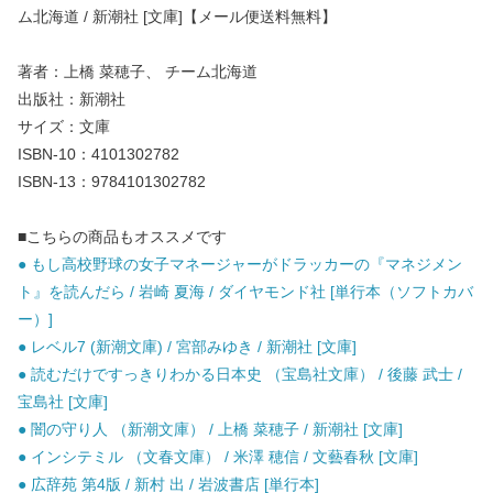
ム北海道 / 新潮社 [文庫]【メール便送料無料】
著者：上橋 菜穂子、 チーム北海道
出版社：新潮社
サイズ：文庫
ISBN-10：4101302782
ISBN-13：9784101302782
■こちらの商品もオススメです
● もし高校野球の女子マネージャーがドラッカーの『マネジメン
ト』を読んだら / 岩崎 夏海 / ダイヤモンド社 [単行本（ソフトカバ
ー）]
● レベル7 (新潮文庫) / 宮部みゆき / 新潮社 [文庫]
● 読むだけですっきりわかる日本史 （宝島社文庫） / 後藤 武士 /
宝島社 [文庫]
● 闇の守り人 （新潮文庫） / 上橋 菜穂子 / 新潮社 [文庫]
● インシテミル （文春文庫） / 米澤 穂信 / 文藝春秋 [文庫]
● 広辞苑 第4版 / 新村 出 / 岩波書店 [単行本]