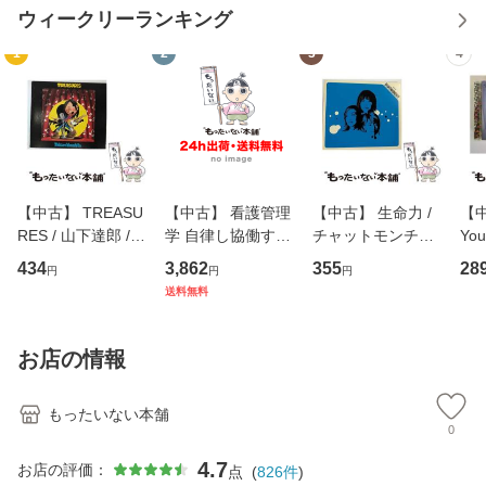
ウィークリーランキング
1
2
3
4
【中古】 TREASU
【中古】 看護管理
【中古】 生命力 /
【中
RES / 山下達郎 /
学 自律し協働する
チャットモンチー /
You
イーストウエス
専門職の看護マネ
キューンレコード
のがか
434
3,862
355
28
円
円
円
ト・ジャパン [CD]
ジメントスキル 改
[CD]【メール便送
【
送料無料
【メール便送料無
訂第3版 (看護学テ
料無料】
料
料】
キストNiCE) / 手島
恵 藤本幸三 / 南江
お店の情報
堂 [単行
もったいない本舗
0
4.7
お店の評価：
点
(
826
件
)