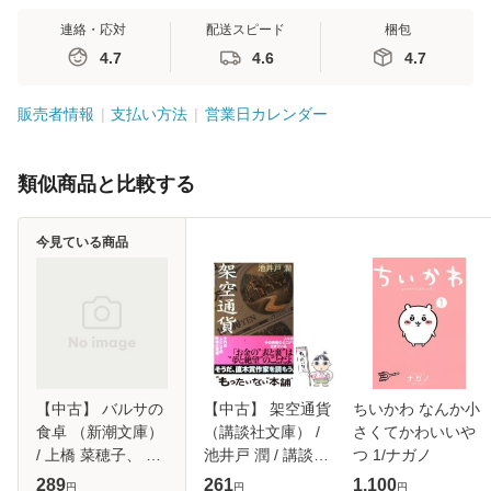
連絡・応対
配送スピード
梱包
4.7
4.6
4.7
販売者情報
支払い方法
営業日カレンダー
類似商品と比較する
今見ている商品
【中古】 バルサの
【中古】 架空通貨
ちいかわ なんか小
食卓 （新潮文庫）
（講談社文庫） /
さくてかわいいや
/ 上橋 菜穂子、 チ
池井戸 潤 / 講談社
つ 1/ナガノ
ーム北海道 / 新潮
[文庫]【メール便送
289
261
1,100
円
円
円