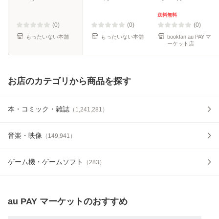
社 [文庫]【メール
料無料】
便送料無料】
送料無料
(0)
(0)
(0)
もったいない本舗
もったいない本舗
bookfan au PAY マ
ーケット店
お店のカテゴリから商品を探す
本・コミック・雑誌
（
1,241,281
）
音楽・映像
（
149,941
）
ゲーム機・ゲームソフト
（
283
）
au PAY マーケット
のおすすめ