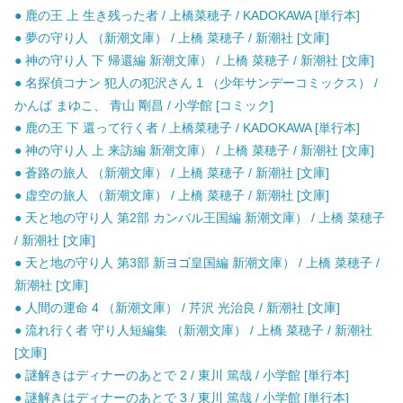
● 鹿の王 上 生き残った者 / 上橋菜穂子 / KADOKAWA [単行本]
● 夢の守り人 （新潮文庫） / 上橋 菜穂子 / 新潮社 [文庫]
● 神の守り人 下 帰還編 新潮文庫） / 上橋 菜穂子 / 新潮社 [文庫]
● 名探偵コナン 犯人の犯沢さん 1 （少年サンデーコミックス） /
かんば まゆこ、 青山 剛昌 / 小学館 [コミック]
● 鹿の王 下 還って行く者 / 上橋菜穂子 / KADOKAWA [単行本]
● 神の守り人 上 来訪編 新潮文庫） / 上橋 菜穂子 / 新潮社 [文庫]
● 蒼路の旅人 （新潮文庫） / 上橋 菜穂子 / 新潮社 [文庫]
● 虚空の旅人 （新潮文庫） / 上橋 菜穂子 / 新潮社 [文庫]
● 天と地の守り人 第2部 カンバル王国編 新潮文庫） / 上橋 菜穂子
/ 新潮社 [文庫]
● 天と地の守り人 第3部 新ヨゴ皇国編 新潮文庫） / 上橋 菜穂子 /
新潮社 [文庫]
● 人間の運命 4 （新潮文庫） / 芹沢 光治良 / 新潮社 [文庫]
● 流れ行く者 守り人短編集 （新潮文庫） / 上橋 菜穂子 / 新潮社
[文庫]
● 謎解きはディナーのあとで 2 / 東川 篤哉 / 小学館 [単行本]
● 謎解きはディナーのあとで 3 / 東川 篤哉 / 小学館 [単行本]