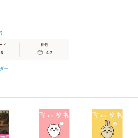
件
)
ード
梱包
.6
4.7
ダー