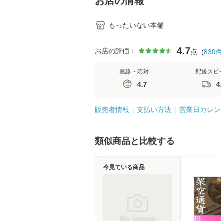
お店の情報
もったいない本舗
4.7
お店の評価：
点
(
830
連絡・応対
配送スピ
4.7
4
販売者情報
支払い方法
営業日カレン
類似商品と比較する
今見ている商品