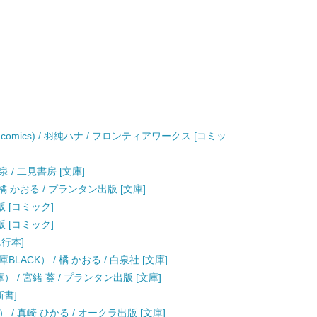
 comics) / 羽純ハナ / フロンティアワークス [コミッ
 / 二見書房 [文庫]
 かおる / プランタン出版 [文庫]
版 [コミック]
版 [コミック]
単行本]
ACK） / 橘 かおる / 白泉社 [文庫]
/ 宮緒 葵 / プランタン出版 [文庫]
新書]
/ 真崎 ひかる / オークラ出版 [文庫]