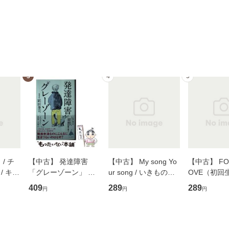
3
4
5
/ チ
【中古】 発達障害
【中古】 My song Yo
【中古】 FOR
/ キュ
「グレーゾーン」 そ
ur song / いきものが
OVE（初回
D]
の正しい理解と克服法
かり / [CD]【メール便
盤） / 清水
409
289
289
円
円
円
無料】
(SB新書 572) / 岡田尊
送料無料】
ミリヤ / [CD]【メール
司 / ＳＢクリエイティ
便送料無料
ブ [新書]【メール便送
料無料】