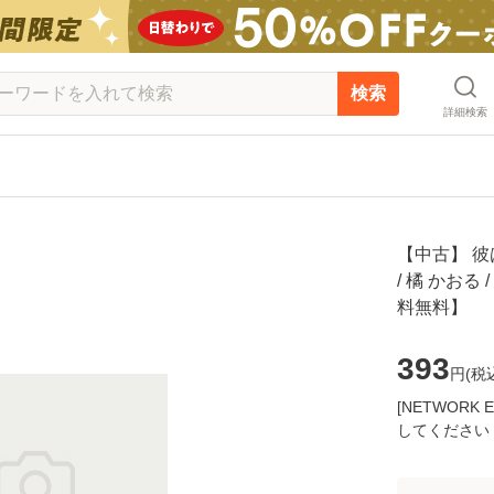
検索
詳細検索
【中古】 
/ 橘 かおる
料無料】
393
円(
税
[NETWOR
してください