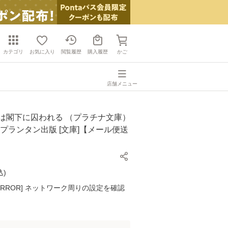
カテゴリ
お気に入り
閲覧履歴
購入履歴
かご
店舗メニュー
彼は閣下に囚われる （プラチナ文庫）
 / プランタン出版 [文庫]【メール便送
込
)
K ERROR] ネットワーク周りの設定を確認