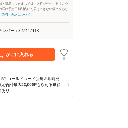
域・離島につきましては、送料が発生する場合や
お届け予定日期間内にお届けできない場合があり
（
送料・配送について
）
ナンバー：
527447418
かごに入れる
0
u PAY ゴールドカード新規＆即時発
限定
合計最大23,000Pもらえる※諸
件あり