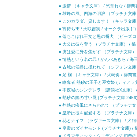
● 激情 （キャラ文庫） / 愁堂れな / 徳間
● 雄峰の風、四海の明浪 （プラチナ文庫） 
● このカラダ、貸します！ （キャラ文庫） /
● 宵待ち雫 / 天咲吉実 / オークラ出版 [
● 落ちこぼれ王女と黒の番犬 （ビーズログ文庫
● 大公は彼を奪う （プラチナ文庫） / 橘 
● 虜は愛に身を焦がす （プラチナ文庫） /
● 情熱という名の罪 / かんべあきら / 海
● 古城の侯爵に攫われて （シフォン文庫） /
● 足 枷 （キャラ文庫） / 火崎勇 / 徳間書
● 略奪者 熱砂の王子と巫女姫 (ティアラ文庫
● 不夜城のシンデレラ （講談社X文庫） / 犬
● 熱砂の国の甘い罠 (プラチナ文庫 2456)
● 灼熱の疾風にさらわれて （プラチナ文庫）
● 皇帝は彼を寵愛する （プラチナ文庫） / 
● 花とナイフ （ラヴァーズ文庫） / 犬飼の
● 皇帝のダイヤモンド (プラチナ文庫) / 
● ドラマティック・ウエディング 初恋の王