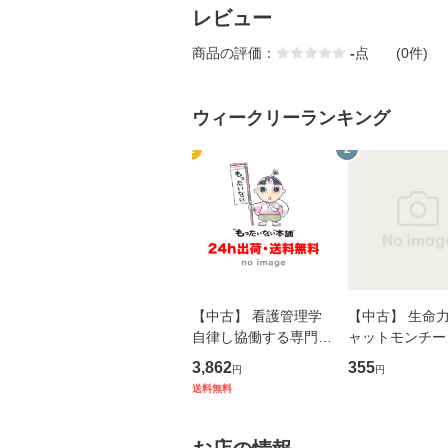
レビュー
商品の評価：
-
点
(0件)
ウィークリーランキング
1
2
【中古】 看護管理学
【中古】 生命力 
自律し協働する専門職
ャットモンチー 
の看護マネジメントス
ーンレコード [C
3,862
355
円
円
キル 改訂第3版 (看護
【メール便送料
送料無料
学テキストNiCE) / 手
島恵 藤本幸三 / 南江
堂 [単行