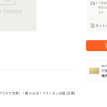
※一部地
表示の
ます。
ロット
a
行
条
チナ文庫） / 橘 かおる / プランタン出版 [文庫]