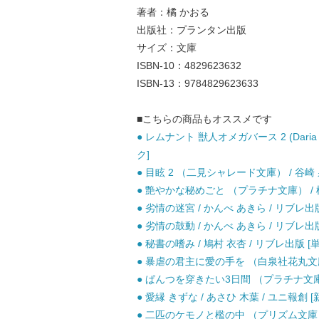
著者：橘 かおる
出版社：プランタン出版
サイズ：文庫
ISBN-10：4829623632
ISBN-13：9784829623633
■こちらの商品もオススメです
● レムナント 獣人オメガバース 2 (Daria
ク]
● 目眩 2 （二見シャレード文庫） / 谷崎 泉
● 艶やかな秘めごと （プラチナ文庫） / 橘
● 劣情の迷宮 / かんべ あきら / リブレ出
● 劣情の鼓動 / かんべ あきら / リブレ出
● 秘書の嗜み / 鳩村 衣杏 / リブレ出版 [
● 暴虐の君主に愛の手を （白泉社花丸文庫BL
● ぱんつを穿きたい3日間 （プラチナ文庫） 
● 愛縁 きずな / あさひ 木葉 / ユニ報創 [
● 二匹のケモノと檻の中 （プリズム文庫） 