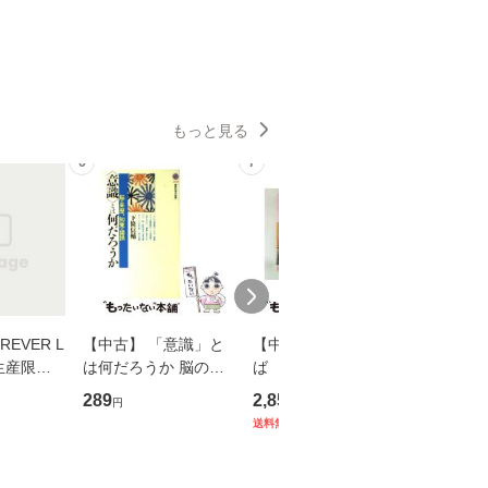
もっと見る
6
7
8
EVER L
【中古】 「意識」と
【中古】 耳をすませ
【中古】
生産限定
は何だろうか 脳の来
ば 〈2枚組〉 [DVD] /
も2時間
翔太×加藤
歴、知覚の錯誤 （講
ブエナ・ビスタ・ホー
めるよう
289
2,852
253
円
円
円
談社現代新書） / 下条
ム・エンターテイメン
計超入門！
送料無料
】
信輔 / 講談社 [新書]
ト [DVD]【メール便送
隆 / 高
【メール便送料無料】
料無料】
（ソフト
【メール