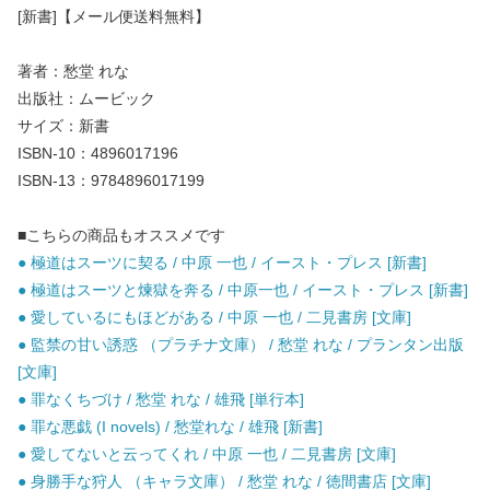
[新書]【メール便送料無料】
著者：愁堂 れな
出版社：ムービック
サイズ：新書
ISBN-10：4896017196
ISBN-13：9784896017199
■こちらの商品もオススメです
● 極道はスーツに契る / 中原 一也 / イースト・プレス [新書]
● 極道はスーツと煉獄を奔る / 中原一也 / イースト・プレス [新書]
● 愛しているにもほどがある / 中原 一也 / 二見書房 [文庫]
● 監禁の甘い誘惑 （プラチナ文庫） / 愁堂 れな / プランタン出版
[文庫]
● 罪なくちづけ / 愁堂 れな / 雄飛 [単行本]
● 罪な悪戯 (I novels) / 愁堂れな / 雄飛 [新書]
● 愛してないと云ってくれ / 中原 一也 / 二見書房 [文庫]
● 身勝手な狩人 （キャラ文庫） / 愁堂 れな / 徳間書店 [文庫]