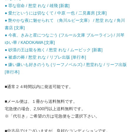
● 罪な宿命 / 愁堂 れな / 雄飛 [新書]
● 愛だというには切なくて / 中原 一也 / 二見書房 [文庫]
● 艶やかな夜に魅せられて （角川ルビー文庫） / 愁堂 れな / 角川
書店 [文庫]
● 今夜、きみと星につなごう (フルール文庫 ブルーライン) / 川琴
ゆい華 / KADOKAWA [文庫]
● 砂漠の王は龍を抱く / 愁堂 れな / ムービック [新書]
● 被虐の褥 / 愁堂 れな / リブレ出版 [単行本]
● 嫌い嫌いも好きのうち (リーフノベルズ) / 愁堂れな / リーフ出版
[単行本]
■通常２４時間以内に発送可能です。
■メール便は、１冊から送料無料です。
宅急便の場合、2,500円以上送料無料です。
※「代引き」ご希望の方は宅急便をご選択下さい。
■中古品ではございますが、良好なコンディションです。