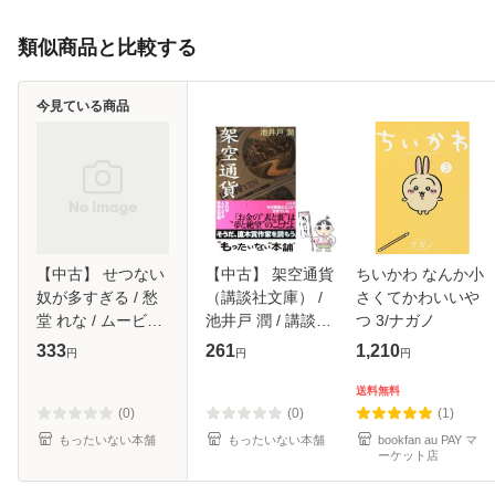
類似商品と比較する
今見ている商品
【中古】 せつない
【中古】 架空通貨
ちいかわ なんか小
奴が多すぎる / 愁
（講談社文庫） /
さくてかわいいや
堂 れな / ムービッ
池井戸 潤 / 講談社
つ 3/ナガノ
ク [新書]【メール
[文庫]【メール便送
333
261
1,210
円
円
円
便送料無料】
料無料】
送料無料
(0)
(0)
(1)
もったいない本舗
もったいない本舗
bookfan au PAY マ
ーケット店