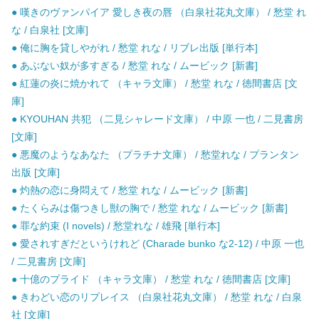
● 嘆きのヴァンパイア 愛しき夜の唇 （白泉社花丸文庫） / 愁堂 れ
な / 白泉社 [文庫]
● 俺に胸を貸しやがれ / 愁堂 れな / リブレ出版 [単行本]
● あぶない奴が多すぎる / 愁堂 れな / ムービック [新書]
● 紅蓮の炎に焼かれて （キャラ文庫） / 愁堂 れな / 徳間書店 [文
庫]
● KYOUHAN 共犯 （二見シャレード文庫） / 中原 一也 / 二見書房
[文庫]
● 悪魔のようなあなた （プラチナ文庫） / 愁堂れな / プランタン
出版 [文庫]
● 灼熱の恋に身悶えて / 愁堂 れな / ムービック [新書]
● たくらみは傷つきし獣の胸で / 愁堂 れな / ムービック [新書]
● 罪な約束 (I novels) / 愁堂れな / 雄飛 [単行本]
● 愛されすぎだというけれど (Charade bunko な2-12) / 中原 一也
/ 二見書房 [文庫]
● 十億のプライド （キャラ文庫） / 愁堂 れな / 徳間書店 [文庫]
● きわどい恋のリプレイス （白泉社花丸文庫） / 愁堂 れな / 白泉
社 [文庫]