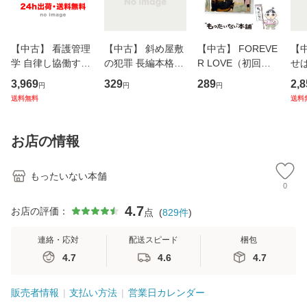
【中古】 看護管理
【中古】 斜め屋敷
【中古】 FOREVE
【
学 自律し協働する
の犯罪 長編本格推
R LOVE（初回生
せば
専門職の看護マネ
理小説 (光文社文
産限定盤） / 清水
VD
3,969
329
289
2,8
円
円
円
ジメントスキル 改
庫) / 島田荘司 / 光
翔太×加藤ミリヤ /
タ
送料無料
送料
訂第3版 (看護学テ
文社 [文庫]【メー
[CD]【メール便送
ター
キストNiCE) / 手島
ル便送料無料】
料無料】
VD
恵 藤本幸三 / 南江
料
お店の情報
堂 [単行
もったいない本舗
0
4.7
お店の評価：
点
(
829
件
)
連絡・応対
配送スピード
梱包
4.7
4.6
4.7
販売者情報
支払い方法
営業日カレンダー