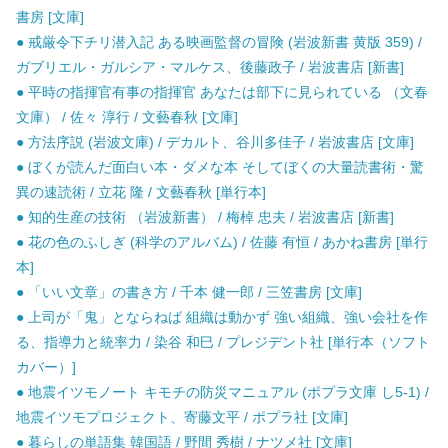
書房 [文庫]
● 戒厳令下チリ潜入記 ある映画監督の冒険 (岩波新書 黄版 359) /
ガブリエル・ガルシア・マルケス、後藤政子 / 岩波書店 [新書]
● 平時の指揮官有事の指揮官 あなたは部下に見られている （文春
文庫） / 佐々 淳行 / 文藝春秋 [文庫]
● 方法序説 (岩波文庫) / デカルト、谷川多佳子 / 岩波書店 [文庫]
● ぼくが読んだ面白い本・ダメな本 そしてぼくの大量読書術・驚
異の速読術 / 立花 隆 / 文藝春秋 [単行本]
● 知的生産の技術 （岩波新書） / 梅棹 忠夫 / 岩波書店 [新書]
● 花の色のふしぎ (科学のアルバム) / 佐藤 有恒 / あかね書房 [単行
本]
● 「いい文章」の書き方 / 千本 健一郎 / 三笠書房 [文庫]
● 上司が「鬼」とならねば 組織は動かず 強い組織、強い会社を作
る、指導力と統率力 / 染谷 和巳 / プレジデント社 [単行本（ソフト
カバー）]
● 地震イツモノート キモチの防災マニュアル (ポプラ文庫 し5-1) /
地震イツモプロジェクト、寄藤文平 / ポプラ社 [文庫]
● 暮らしの単語集 韓国語 / 野間 秀樹 / ナツメ社 [文庫]