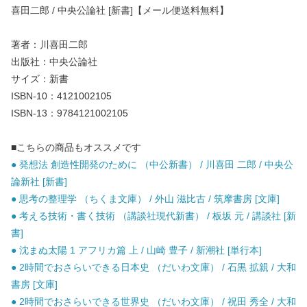
喜田二郎 / 中央公論社 [新書]【メール便送料無料】
著者：川喜田二郎
出版社：中央公論社
サイズ：新書
ISBN-10：4121002105
ISBN-13：9784121002105
■こちらの商品もオススメです
● 発想法 創造性開発のために （中公新書） / 川喜田 二郎 / 中央公
論新社 [新書]
● 思考の整理学 （ちくま文庫） / 外山 滋比古 / 筑摩書房 [文庫]
● 考える技術・書く技術 （講談社現代新書） / 板坂 元 / 講談社 [新
書]
● 沈まぬ太陽 1 アフリカ篇 上 / 山崎 豊子 / 新潮社 [単行本]
● 2時間でおさらいできる日本史 （だいわ文庫） / 石黒 拡親 / 大和
書房 [文庫]
● 2時間でおさらいできる世界史 （だいわ文庫） / 祝田 秀全 / 大和