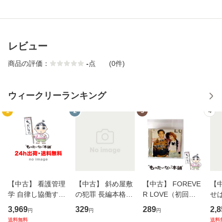
レビュー
商品の評価：
-
点
(0件)
ウィークリーランキング
1
2
3
4
【中古】 看護管理
【中古】 斜め屋敷
【中古】 FOREVE
【
学 自律し協働する
の犯罪 長編本格推
R LOVE（初回生
せば
専門職の看護マネ
理小説 (光文社文
産限定盤） / 清水
VD
3,969
329
289
2,8
円
円
円
ジメントスキル 改
庫) / 島田荘司 / 光
翔太×加藤ミリヤ /
タ
送料無料
送料