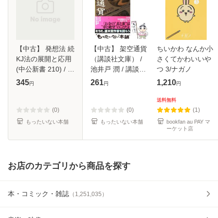
【中古】 発想法 続
【中古】 架空通貨
ちいかわ なんか小
KJ法の展開と応用
（講談社文庫） /
さくてかわいいや
(中公新書 210) / 川
池井戸 潤 / 講談社
つ 3/ナガノ
喜田二郎 / 中央公
[文庫]【メール便送
345
261
1,210
円
円
円
論社 [新書]【メー
料無料】
ル便送料無料】
送料無料
(0)
(0)
(1)
もったいない本舗
もったいない本舗
bookfan au PAY マ
ーケット店
お店のカテゴリから商品を探す
本・コミック・雑誌
（
1,251,035
）