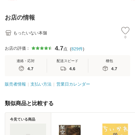
訂第3版 (看護学テ
文社 [文庫]【メー
[CD]【メール便送
ター
キストNiCE) / 手島
ル便送料無料】
料無料】
VD
恵 藤本幸三 / 南江
料
お店の情報
堂 [単行
もったいない本舗
0
4.7
お店の評価：
点
(
829
件
)
連絡・応対
配送スピード
梱包
4.7
4.6
4.7
販売者情報
支払い方法
営業日カレンダー
類似商品と比較する
今見ている商品