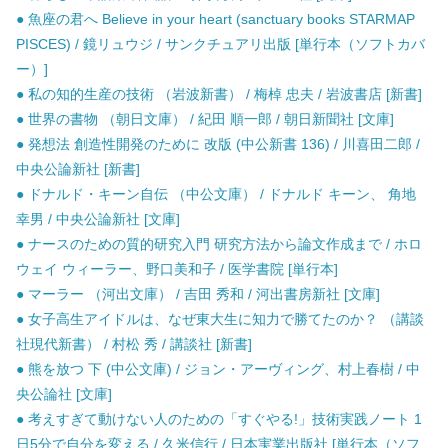
● 魚座の君へ Believe in your heart (sanctuary books STARMAP
PISCES) / 鏡リュウジ / サンクチュアリ出版 [単行本（ソフトカバ
ー）]
● 私の知的生産の技術 （岩波新書） / 梅棹 忠夫 / 岩波書店 [新書]
● 世界の書物 （朝日文庫） / 紀田 順一郎 / 朝日新聞社 [文庫]
● 発想法 創造性開発のために 改版 (中公新書 136) / 川喜田二郎 /
中央公論新社 [新書]
● ドナルド・キーン自伝 （中公文庫） / ドナルド キーン、 角地
幸男 / 中央公論新社 [文庫]
● ナースのための質的研究入門 研究方法から論文作成まで / ホロ
ウェイ ウィーラー、野口美和子 / 医学書院 [単行本]
● マーラー （河出文庫） / 吉田 秀和 / 河出書房新社 [文庫]
● 女子高生アイドルは、なぜ東大生に知力で勝てたのか？ （講談
社現代新書） / 村松 秀 / 講談社 [新書]
● 熊を放つ 下 (中公文庫) / ジョン・アーヴィング、村上春樹 / 中
央公論社 [文庫]
● 考えすぎて動けない人のための「すぐやる!」技術実践ノート 1
日5分で自分を変える / 久米信行 / 日本実業出版社 [単行本（ソフ