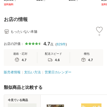
ジメントスキル 改
庫) / 島田荘司 / 光
翔太×加藤ミリヤ /
タ
送料無料
送料
訂第3版 (看護学テ
文社 [文庫]【メー
[CD]【メール便送
ター
キストNiCE) / 手島
ル便送料無料】
料無料】
VD
恵 藤本幸三 / 南江
料
お店の情報
堂 [単行
もったいない本舗
0
4.7
お店の評価：
点
(
829
件
)
連絡・応対
配送スピード
梱包
4.7
4.6
4.7
販売者情報
支払い方法
営業日カレンダー
類似商品と比較する
今見ている商品