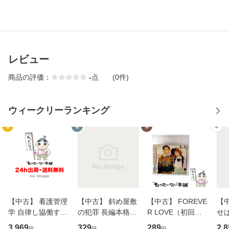
レビュー
商品の評価：
-
点
(0件)
ウィークリーランキング
1
2
3
4
【中古】 看護管理
【中古】 斜め屋敷
【中古】 FOREVE
【
学 自律し協働する
の犯罪 長編本格推
R LOVE（初回生
せば
専門職の看護マネ
理小説 (光文社文
産限定盤） / 清水
VD
3,969
329
289
2,8
円
円
円