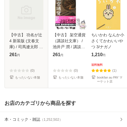
【中古】 功名が辻
【中古】 架空通貨
ちいかわ なんか小
4 新装版 (文春文
（講談社文庫） /
さくてかわいいや
庫) / 司馬遼太郎 /
池井戸 潤 / 講談社
つ 3/ナガノ
文藝春秋 [文庫]
[文庫]【メール便送
261
261
1,210
円
円
円
【メール便送料無
料無料】
料】
送料無料
(0)
(0)
(1)
もったいない本舗
もったいない本舗
bookfan au PAY マ
ーケット店
お店のカテゴリから商品を探す
本・コミック・雑誌
（
1,252,502
）