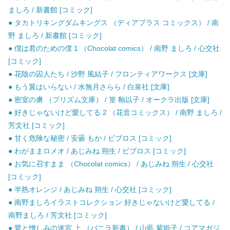
ましろ / 新書館 [コミック]
● タカトリキングダムキングス （ディアプラス コミックス） / 南
野 ましろ / 新書館 [コミック]
● 僕は君のための僕 1 （Chocolat comics） / 南野 ましろ / 心交社
[コミック]
● 花陰の囚人たち / 沙野 風結子 / フロンティアワークス [文庫]
● もう翼はいらない / 水無月さらら / 白泉社 [文庫]
● 密室の虜 （プリズム文庫） / 篁 釉以子 / オークラ出版 [文庫]
● 好きじゃないけど愛してる 2 （花音コミックス） / 南野 ましろ /
芳文社 [コミック]
● 甘く危険な秘密 / 安曇 もか / ビブロス [コミック]
● わがままロメオ / あじみね 朔生 / ビブロス [コミック]
● お気に召すまま （Chocolat comics） / あじみね 朔生 / 心交社
[コミック]
● 半熟オレンジ / あじみね 朔生 / 心交社 [コミック]
● 南野ましろイラストコレクション 好きじゃないけど愛してる /
南野ましろ / 芳文社 [コミック]
● 愛と憎しみの迷宮 上 （バニラ新書） / 山藍 紫姫子 / コアマガジ