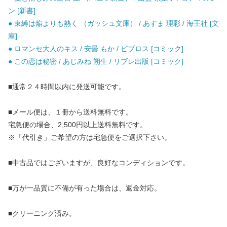
ン [新書]
● 束縛は焔よりも熱く （ガッシュ文庫） / あすま 理彩 / 海王社 [文
庫]
● ロマンセ大人のキス / 安曇 もか / ビブロス [コミック]
● この恋は秘密 / あじみね 朔生 / リブレ出版 [コミック]
■通常２４時間以内に発送可能です。
■メール便は、１冊から送料無料です。
宅急便の場合、2,500円以上送料無料です。
※「代引き」ご希望の方は宅急便をご選択下さい。
■中古品ではございますが、良好なコンディションです。
■万が一品質に不備が有った場合は、返金対応。
■クリーニング済み。