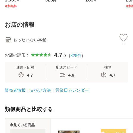
円
円
円
ジメントスキル 改
庫) / 島田荘司 / 光
翔太×加藤ミリヤ /
タ
送料無料
送料
訂第3版 (看護学テ
文社 [文庫]【メー
[CD]【メール便送
ター
キストNiCE) / 手島
ル便送料無料】
料無料】
VD
恵 藤本幸三 / 南江
料
お店の情報
堂 [単行
もったいない本舗
0
4.7
お店の評価：
点
(
829
件
)
連絡・応対
配送スピード
梱包
4.7
4.6
4.7
販売者情報
支払い方法
営業日カレンダー
類似商品と比較する
今見ている商品