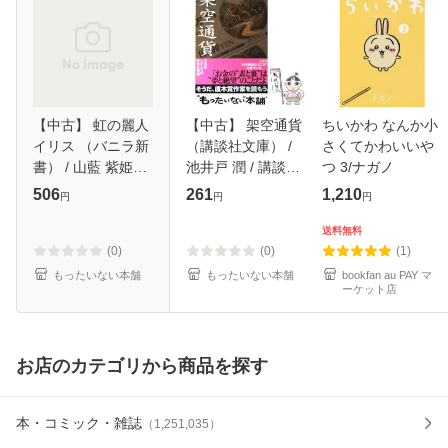
【中古】 虹の麗人
【中古】 架空通貨
ちいかわ なんか小
イリス （バニラ新
（講談社文庫） /
さくてかわいいや
書） / 山藍 紫姫子
池井戸 潤 / 講談社
つ 3/ナガノ
/ コアマガジン [新
[文庫]【メール便送
506
261
1,210
円
円
円
書]【メール便送料
料無料】
無料】
送料無料
(0)
(0)
(1)
もったいない本舗
もったいない本舗
bookfan au PAY マ
ーケット店
お店のカテゴリから商品を探す
本・コミック・雑誌
（
1,251,035
）