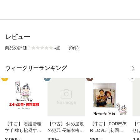
レビュー
商品の評価：
-
点
(0件)
ウィークリーランキング
1
2
3
4
【中古】 看護管理
【中古】 斜め屋敷
【中古】 FOREVE
【
学 自律し協働する
の犯罪 長編本格推
R LOVE（初回生
せば
専門職の看護マネ
理小説 (光文社文
産限定盤） / 清水
VD
3,969
329
289
2,8