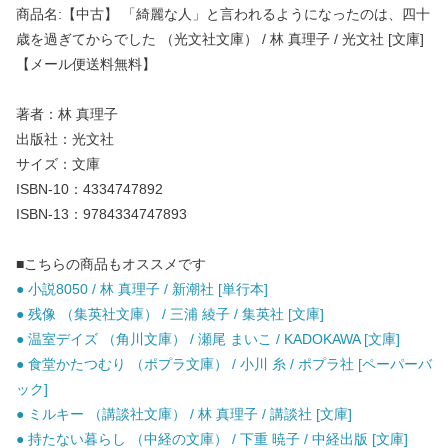
商品名:【中古】 「綺麗な人」と言われるようになったのは、四十
歳を過ぎてからでした （光文社文庫） / 林 真理子 / 光文社 [文庫]
【メール便送料無料】
著者：林 真理子
出版社：光文社
サイズ：文庫
ISBN-10：4334747892
ISBN-13：9784334747893
■こちらの商品もオススメです
● 小説8050 / 林 真理子 / 新潮社 [単行本]
● 残像 （集英社文庫） / 三浦 綾子 / 集英社 [文庫]
● 温室デイズ （角川文庫） / 瀬尾 まいこ / KADOKAWA [文庫]
● 食堂かたつむり （ポプラ文庫） / 小川 糸 / ポプラ社 [ペーパーバ
ック]
● ミルキー （講談社文庫） / 林 真理子 / 講談社 [文庫]
● 持たない暮らし （中経の文庫） / 下重 暁子 / 中経出版 [文庫]