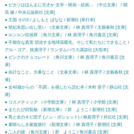
● ピカソはほんまに天才か 文学・映画・絵画… （中公文庫） / 開
高 健 / 中央公論新社 [文庫]
● 王国 その3 / よしもと ばなな / 新潮社 [単行本]
● 世紀末思い出し笑い （文春文庫） / 林 真理子 / 文藝春秋 [文庫]
● ルンルン症候群 （角川文庫） / 林 真理子 / 角川書店 [文庫]
● 不都合な真実 切迫する地球温暖化、そして私たちにできること /
アル・ゴア、枝廣淳子 / ランダムハウス講談社 [大型本]
● ピンクのチョコレート （角川文庫） / 林 真理子 / 角川書店 [文
庫]
● 余計なこと、大事なこと （文春文庫） / 林 真理子 / 文藝春秋 [文
庫]
● 女40歳からの「不調」を感じたら読む本 / 木村 容子 / 静山社 [文
庫]
● コスメティック （小学館文庫） / 林 真理子 / 小学館 [文庫]
● またたび回覧板 （新潮文庫） / 群 ようこ / 新潮社 [文庫]
● 男と女のキビ団子 (ノン・ポシェット) / 林真理子 / 祥伝社 [文庫]
● 素晴らしき家族旅行 （新潮文庫） / 林 真理子 / 新潮社 [文庫]
● 二人の彼 （角川文庫） / 群 ようこ / 角川書店 [文庫]