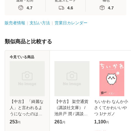
連絡・応対
配送スピード
梱包
4.7
4.6
4.7
販売者情報
支払い方法
営業日カレンダー
類似商品と比較する
今見ている商品
【中古】 「綺麗な
【中古】 架空通貨
ちいかわ なんか小
人」と言われるよ
（講談社文庫） /
さくてかわいいや
うになったのは、
池井戸 潤 / 講談社
つ 1/ナガノ
四十歳を過ぎてか
[文庫]【メール便送
253
261
1,100
円
円
円
らでした （光文社
料無料】