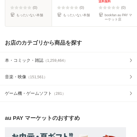
文庫） / 林 真理子
送料無料
/ 光文社 [文庫]【メ
(0)
(0)
(0)
ール便送
もったいない本舗
もったいない本舗
bookfan au PAY マ
ーケット店
お店のカテゴリから商品を探す
本・コミック・雑誌
（
1,259,464
）
音楽・映像
（
151,561
）
ゲーム機・ゲームソフト
（
281
）
au PAY マーケット
のおすすめ