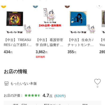
1
2
3
4
【中古】 TREASU
【中古】 看護管理
【中古】 生命力 /
【中
RES / 山下達郎 /
学 自律し協働する
チャットモンチー /
You
イーストウエス
専門職の看護マネ
キューンレコード
のがか
434
3,862
355
28
円
円
円
ト・ジャパン [CD]
ジメントスキル 改
[CD]【メール便送
【
送料無料
【メール便送料無
訂第3版 (看護学テ
料無料】
料
料】
キストNiCE) / 手島
恵 藤本幸三 / 南江
お店の情報
堂 [単行
もったいない本舗
0
4.7
お店の評価：
点
(
826
件
)