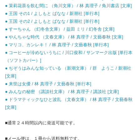
● 茉莉花茶を飲む間に （角川文庫） / 林 真理子 / 角川書店 [文庫]
● 王国 その1 / よしもと ばなな / 新潮社 [単行本]
● 王国 その2 / よしもと ばなな / 新潮社 [単行本]
● すーちゃん （幻冬舎文庫） / 益田 ミリ / 幻冬舎 [文庫]
● やんちゃな時代 （文春文庫） / 林 真理子 / 文藝春秋 [文庫]
● マリコ、カンレキ！ / 林 真理子 / 文藝春秋 [単行本]
● コーヒーが冷めないうちに / 川口俊和 / サンマーク出版 [単行本
（ソフトカバー）]
● ぢぞうはみんな知っている （新潮文庫） / 群 ようこ / 新潮社
[文庫]
● 来世は女優 / 林 真理子 / 文藝春秋 [単行本]
● みんなの秘密 （講談社文庫） / 林 真理子 / 講談社 [文庫]
● ドラマティックなひと波乱 （文春文庫） / 林 真理子 / 文藝春秋
[文庫]
■通常２４時間以内に発送可能です。
■メール便は、１冊から送料無料です。