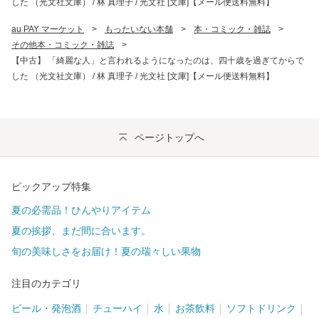
した （光文社文庫） / 林 真理子 / 光文社 [文庫]【メール便送料無料】
au PAY マーケット
>
もったいない本舗
>
本・コミック・雑誌
>
その他本・コミック・雑誌
>
【中古】 「綺麗な人」と言われるようになったのは、四十歳を過ぎてからで
した （光文社文庫） / 林 真理子 / 光文社 [文庫]【メール便送料無料】
ページトップへ
ピックアップ特集
夏の必需品！ひんやりアイテム
夏の挨拶、まだ間に合います。
旬の美味しさをお届け！夏の瑞々しい果物
注目のカテゴリ
ビール・発泡酒
チューハイ
水
お茶飲料
ソフトドリンク