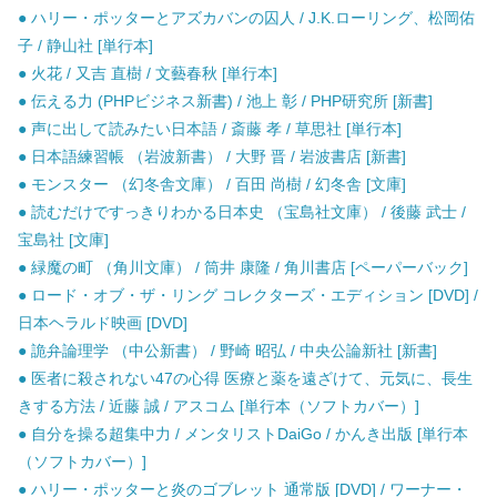
● ハリー・ポッターとアズカバンの囚人 / J.K.ローリング、松岡佑
子 / 静山社 [単行本]
● 火花 / 又吉 直樹 / 文藝春秋 [単行本]
● 伝える力 (PHPビジネス新書) / 池上 彰 / PHP研究所 [新書]
● 声に出して読みたい日本語 / 斎藤 孝 / 草思社 [単行本]
● 日本語練習帳 （岩波新書） / 大野 晋 / 岩波書店 [新書]
● モンスター （幻冬舎文庫） / 百田 尚樹 / 幻冬舎 [文庫]
● 読むだけですっきりわかる日本史 （宝島社文庫） / 後藤 武士 /
宝島社 [文庫]
● 緑魔の町 （角川文庫） / 筒井 康隆 / 角川書店 [ペーパーバック]
● ロード・オブ・ザ・リング コレクターズ・エディション [DVD] /
日本ヘラルド映画 [DVD]
● 詭弁論理学 （中公新書） / 野崎 昭弘 / 中央公論新社 [新書]
● 医者に殺されない47の心得 医療と薬を遠ざけて、元気に、長生
きする方法 / 近藤 誠 / アスコム [単行本（ソフトカバー）]
● 自分を操る超集中力 / メンタリストDaiGo / かんき出版 [単行本
（ソフトカバー）]
● ハリー・ポッターと炎のゴブレット 通常版 [DVD] / ワーナー・