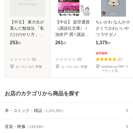
【中古】 東大生が
【中古】 架空通貨
ちいかわ なんか小
選んだ勉強法 「私
（講談社文庫） /
さくてかわいいや
だけのやり方」を
池井戸 潤 / 講談社
つ 7/ナガノ
教えます （PHP文
[文庫]【メール便送
253
261
1,375
円
円
円
庫） / 東大家庭教
料無料】
師友の会 / PHP研
送料無料
究所 [文庫]【メー
(0)
(0)
(1)
ル便送料無料
もったいない本舗
もったいない本舗
bookfan au PAY マ
ーケット店
お店のカテゴリから商品を探す
本・コミック・雑誌
（
1,241,962
）
音楽・映像
（
149,996
）