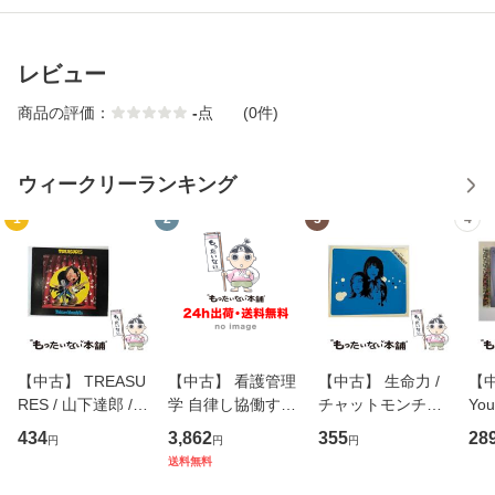
レビュー
商品の評価：
-
点
(0件)
ウィークリーランキング
1
2
3
4
【中古】 TREASU
【中古】 看護管理
【中古】 生命力 /
【中
RES / 山下達郎 /
学 自律し協働する
チャットモンチー /
You
イーストウエス
専門職の看護マネ
キューンレコード
のがか
434
3,862
355
28
円
円
円
ト・ジャパン [CD]
ジメントスキル 改
[CD]【メール便送
【
送料無料
【メール便送料無
訂第3版 (看護学テ
料無料】
料