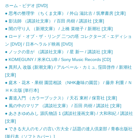
ホーム・ビデオ [DVD]
● 思考の整理学 （ちくま文庫） / 外山 滋比古 / 筑摩書房 [文庫]
● 影法師 （講談社文庫） / 百田 尚樹 / 講談社 [文庫]
● 闇の守り人 （新潮文庫） / 上橋 菜穂子 / 新潮社 [文庫]
● ロード・オブ・ザ・リング 二つの塔 コレクターズ・エディショ
ン [DVD] / 日本ヘラルド映画 [DVD]
● ノックの音が （講談社文庫） / 星 新一 / 講談社 [文庫]
● KOMEGUNY / 米米CLUB / Sony Music Records [CD]
● 異邦人 改版 (新潮文庫) / アルベール・カミュ, 窪田啓作 / 新潮社
[文庫]
● 庭木・花木・果樹 園芸相談 （NHK趣味の園芸） / 藤井 利重 / Ｎ
ＨＫ出版 [単行本]
● 書道入門 （カラーブックス） / 天石 東村 / 保育社 [文庫]
● 風の中のマリア （講談社文庫） / 百田 尚樹 / 講談社 [文庫]
● あさきゆめみし 源氏物語 1 (講談社漫画文庫) / 大和和紀 / 講談社
[文庫]
● できる大人のモノの言い方大全 / 話題の達人倶楽部 / 青春出版社
[単行本（ソフトカバー）]