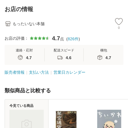
料】
キストNiCE) / 手島
恵 藤本幸三 / 南江
お店の情報
堂 [単行
もったいない本舗
0
4.7
お店の評価：
点
(
826
件
)
連絡・応対
配送スピード
梱包
4.7
4.6
4.7
販売者情報
支払い方法
営業日カレンダー
類似商品と比較する
今見ている商品