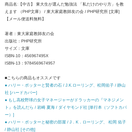
商品名:【中古】 東大生が選んだ勉強法 「私だけのやり方」を教
えます （PHP文庫） / 東大家庭教師友の会 / PHP研究所 [文庫]
【メール便送料無料】
著者：東大家庭教師友の会
出版社：PHP研究所
サイズ：文庫
ISBN-10：456967495X
ISBN-13：9784569674957
■こちらの商品もオススメです
● ハリー・ポッターと賢者の石 / J.K.ローリング、松岡佑子 / 静山
社 [ハードカバー]
● もし高校野球の女子マネージャーがドラッカーの『マネジメン
ト』を読んだら / 岩崎 夏海 / ダイヤモンド社 [単行本（ソフトカバ
ー）]
● ハリー・ポッターと秘密の部屋 / J．K．ローリング、 松岡 佑子
/ 静山社 [その他]