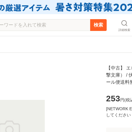
検索
詳細検索
【中古】 エ
撃文庫） / 伏
ール便送料
253
円(
税
[NETWOR
してください