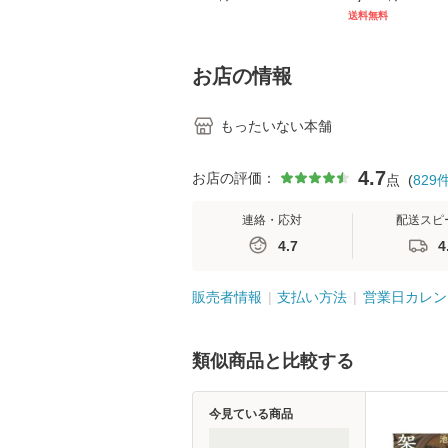
[CD]【メール便送料無
キル 改訂第3版 
送料無料
料】
学テキストNiCE)
島恵 藤本幸三 /
堂 [単行
お店の情報
もったいない本舗
4.7
お店の評価：
点
(
829
連絡・応対
配送スピ
4.7
4
販売者情報
支払い方法
営業日カレン
類似商品と比較する
今見ている商品