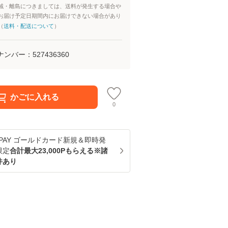
域・離島につきましては、送料が発生する場合や
お届け予定日期間内にお届けできない場合があり
（
送料・配送について
）
ナンバー：
527436360
かごに入れる
0
u PAY ゴールドカード新規＆即時発
限定
合計最大23,000Pもらえる※諸
件あり