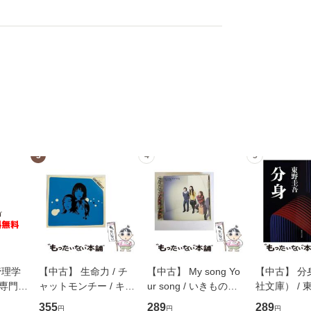
3
4
5
管理学
【中古】 生命力 / チ
【中古】 My song Yo
【中古】 分
専門職
ャットモンチー / キュ
ur song / いきものが
社文庫） / 東
ントス
ーンレコード [CD]
かり / [CD]【メール便
集英社 [文
355
289
289
円
円
円