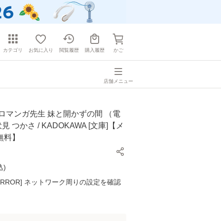
カテゴリ
お気に入り
閲覧履歴
購入履歴
かご
店舗メニュー
ロマンガ先生 妹と開かずの間 （電
見 つかさ / KADOKAWA [文庫]【メ
無料】
込
)
K ERROR] ネットワーク周りの設定を確認