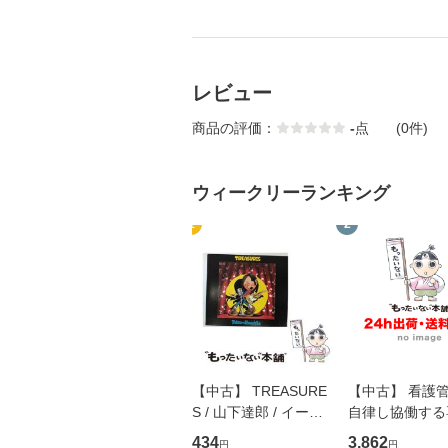
レビュー
商品の評価：
-
点
(0件)
ウィークリーランキング
1
2
【中古】 TREASURE
【中古】 看護
S / 山下達郎 / イース
自律し協働する
トウエスト・ジャパン
の看護マネジメ
434
3,862
円
円