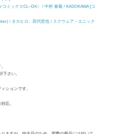
ミックスCL−DX） / 中村 春菊 / KADOKAWA [コ
oker) / タカヒロ、田代哲也 / スクウェア・エニック
す。
択下さい。
ディションです。
金対応。
ありますが、中古品のため、実際の商品には付いて