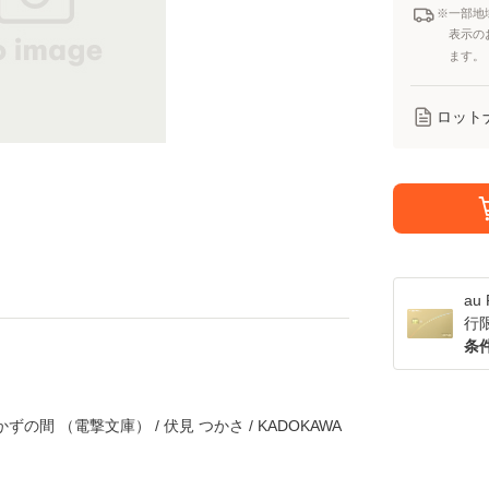
※一部地
表示の
ます。
ロット
a
行
条
の間 （電撃文庫） / 伏見 つかさ / KADOKAWA