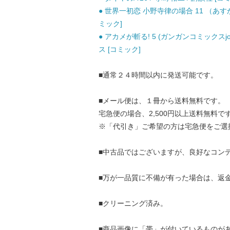
● 世界一初恋 小野寺律の場合 11 （あすかコ
ミック]
● アカメが斬る! 5 (ガンガンコミックスj
ス [コミック]
■通常２４時間以内に発送可能です。
■メール便は、１冊から送料無料です。
宅急便の場合、2,500円以上送料無料で
※「代引き」ご希望の方は宅急便をご選
■中古品ではございますが、良好なコン
■万が一品質に不備が有った場合は、返
■クリーニング済み。
■商品画像に「帯」が付いているものが