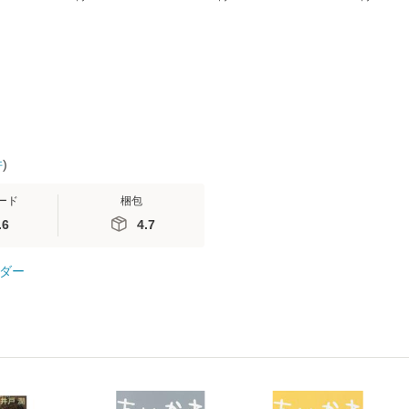
(看護
【メール便送料無料】
送料無料】
便送料無料
 / 手
 南江
件
)
ード
梱包
.6
4.7
ダー