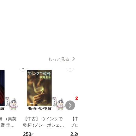
もっと見る
6
7
8
身 （集英
【中古】 ウインクで
【中古】 野ブタ。を
【中古】 
野 圭吾 /
乾杯 (ノン・ポシェッ
プロデュース [DVD-B
島みゆき / [CD]【
庫]【メール
ト) / 東野圭吾 / 祥伝
OX] / バップ [DVD]
ル便送料
253
2,266
2,150
円
円
円