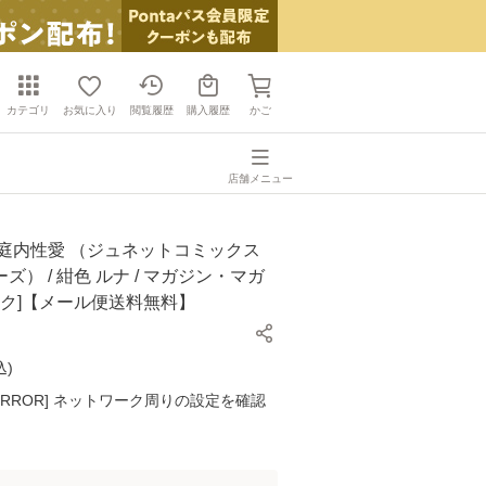
カテゴリ
お気に入り
閲覧履歴
購入履歴
かご
店舗メニュー
家庭内性愛 （ジュネットコミックス
ズ） / 紺色 ルナ / マガジン・マガ
ック]【メール便送料無料】
込
)
K ERROR] ネットワーク周りの設定を確認