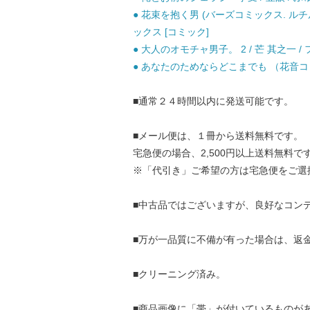
● 花束を抱く男 (バーズコミックス. ルチ
ックス [コミック]
● 大人のオモチャ男子。 2 / 芒 其之一 
● あなたのためならどこまでも （花音コミッ
■通常２４時間以内に発送可能です。
■メール便は、１冊から送料無料です。
宅急便の場合、2,500円以上送料無料で
※「代引き」ご希望の方は宅急便をご選
■中古品ではございますが、良好なコン
■万が一品質に不備が有った場合は、返
■クリーニング済み。
■商品画像に「帯」が付いているものが