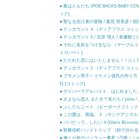
● 夜はともだち (POE BACKS BABY 
ック]
● 聖なる怠け者の冒険 / 森見 登美彦 / 
● テンカウント 4 （ディアプラス コミック
● テンカウント 5 / 宝井 理人 / 新書館 [
● それに名前をつけるなら （マーブルコミ
トカバー）]
● ただれた恋にはいたしません！ / らくた
● テンカウント 1 （ディアプラス コミック
● ブサメン男子♂ イケメン彼氏の作り方 
社 [コミック]
● ゲイバーでアルバイト、はじめました。 (Gla
● さよなら恋人 またきて友だち / yoha
● ふしだらニート （ビーボーイコミックスデ
● この愛は、異端。 3 （ヤングアニマルコ
● パパだって、したい 4 (Glanz BLcomi
● 歌舞伎町バッドトリップ （秒で分かるBL）
● 俺とお前のジェラシー事変 / 亞眼 / 