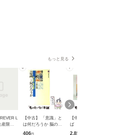
もっと見る
6
7
8
EVER L
【中古】 「意識」と
【中古】 耳をすませ
【中古】
生産限定
は何だろうか 脳の来
ば 〈2枚組〉 [DVD] /
も2時間
翔太×加藤
歴、知覚の錯誤 （講
ブエナ・ビスタ・ホー
めるよう
406
2,852
253
円
円
円