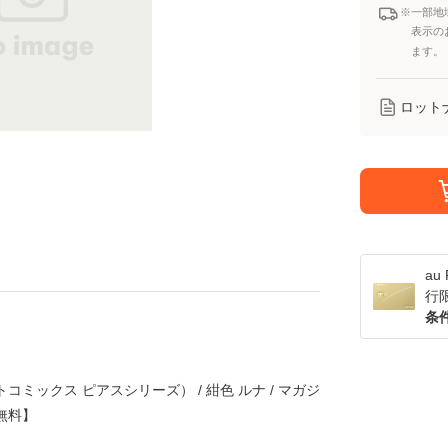
※一部地
表示の
ます。
ロット
a
行
条
コミックス ピアスシリーズ） / 紺色 ルナ / マガジ
無料】