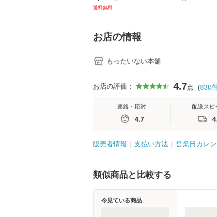
キル 改訂第3版 (看護
【メール便送料
送料無料
学テキストNiCE) / 手
島恵 藤本幸三 / 南江
堂 [単行
お店の情報
もったいない本舗
4.7
お店の評価：
点
(
830
連絡・応対
配送スピ
4.7
4
販売者情報
支払い方法
営業日カレン
類似商品と比較する
今見ている商品