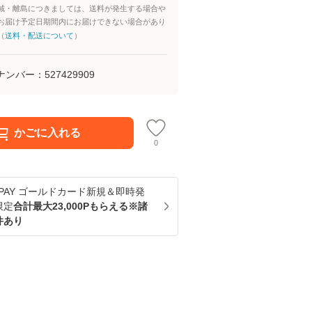
域・離島につきましては、送料が発生する場合や
お届け予定日期間内にお届けできない場合があり
（
送料・配送について
）
ナンバー：
527429909
かごに入れる
0
u PAY ゴールドカード新規＆即時発
限定
合計最大23,000Pもらえる※諸
件あり