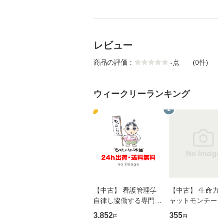
レビュー
商品の評価：
-
点
(0件)
ウィークリーランキング
1
2
【中古】 看護管理学
【中古】 生命力 
自律し協働する専門職
ャットモンチー 
の看護マネジメントス
ーンレコード [C
3,852
355
円
円