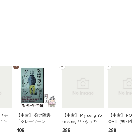
3
4
5
/ チ
【中古】 発達障害
【中古】 My song Yo
【中古】 FOR
/ キュ
「グレーゾーン」 そ
ur song / いきものが
OVE（初回
D]
の正しい理解と克服法
かり / [CD]【メール便
盤） / 清水
409
289
289
円
円
円