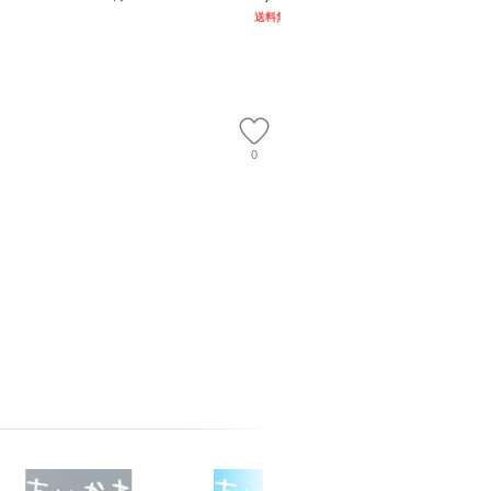
談社現代新書） / 下条
ム・エンターテイメン
計超入門！
送料無料
】
信輔 / 講談社 [新書]
ト [DVD]【メール便送
隆 / 高
【メール便送料無料】
料無料】
（ソフト
【メール
0