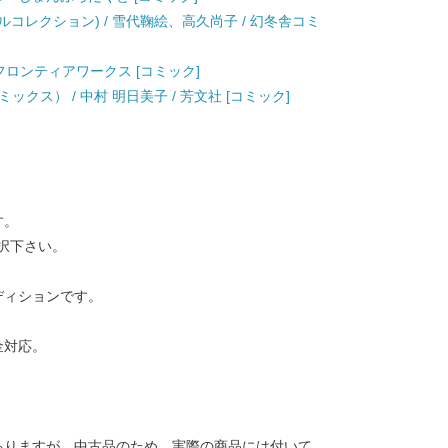
ルコレクション) / 雪代鞠絵、高久尚子 / 幻冬舎コミ
/ フロンティアワークス [コミック]
クス） / 中村 明日美子 / 芳文社 [コミック]
す。
択下さい。
ディションです。
金対応。
ありますが、中古品のため、実際の商品には付いて