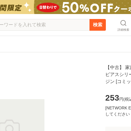
検索
詳細検索
【中古】 
ピアスシリー
ジン [コミ
253
円(
税
[NETWOR
してください