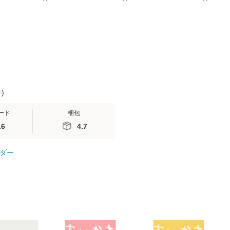
無料】
(SB新書 572) / 岡田尊
送料無料】
ミリヤ / [CD]【メール
司 / ＳＢクリエイティ
便送料無料
ブ [新書]【メール便送
料無料】
件
)
ード
梱包
.6
4.7
ダー