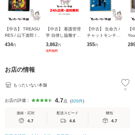
【中古】 TREASU
【中古】 看護管理
【中古】 生命力 /
【中
RES / 山下達郎 /
学 自律し協働する
チャットモンチー /
You
イーストウエス
専門職の看護マネ
キューンレコード
のがか
434
3,862
355
28
円
円
円
ト・ジャパン [CD]
ジメントスキル 改
[CD]【メール便送
【
送料無料
【メール便送料無
訂第3版 (看護学テ
料無料】
料
料】
キストNiCE) / 手島
恵 藤本幸三 / 南江
お店の情報
堂 [単行
もったいない本舗
0
4.7
お店の評価：
点
(
826
件
)
連絡・応対
配送スピード
梱包
4.7
4.6
4.7