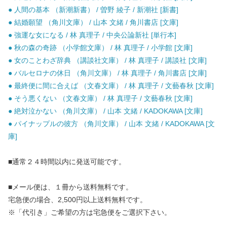
● 人間の基本 （新潮新書） / 曽野 綾子 / 新潮社 [新書]
● 結婚願望 （角川文庫） / 山本 文緒 / 角川書店 [文庫]
● 強運な女になる / 林 真理子 / 中央公論新社 [単行本]
● 秋の森の奇跡 （小学館文庫） / 林 真理子 / 小学館 [文庫]
● 女のことわざ辞典 （講談社文庫） / 林 真理子 / 講談社 [文庫]
● バルセロナの休日 （角川文庫） / 林 真理子 / 角川書店 [文庫]
● 最終便に間に合えば （文春文庫） / 林 真理子 / 文藝春秋 [文庫]
● そう悪くない （文春文庫） / 林 真理子 / 文藝春秋 [文庫]
● 絶対泣かない （角川文庫） / 山本 文緒 / KADOKAWA [文庫]
● パイナップルの彼方 （角川文庫） / 山本 文緒 / KADOKAWA [文
庫]
■通常２４時間以内に発送可能です。
■メール便は、１冊から送料無料です。
宅急便の場合、2,500円以上送料無料です。
※「代引き」ご希望の方は宅急便をご選択下さい。