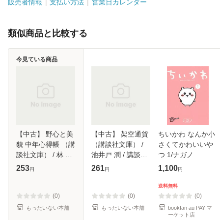
販売者情報
支払い方法
営業日カレンダー
類似商品と比較する
今見ている商品
【中古】 野心と美
【中古】 架空通貨
ちいかわ なんか小
貌 中年心得帳 （講
（講談社文庫） /
さくてかわいいや
談社文庫） / 林 真
池井戸 潤 / 講談社
つ 1/ナガノ
理子 / 講談社 [文
[文庫]【メール便送
253
261
1,100
円
円
円
庫]【メール便送料
料無料】
無料】
送料無料
(0)
(0)
(0)
もったいない本舗
もったいない本舗
bookfan au PAY マ
ーケット店