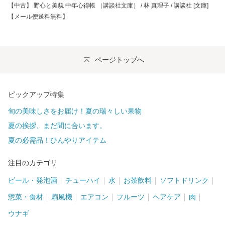
【中古】 野心と美貌 中年心得帳 （講談社文庫） / 林 真理子 / 講談社 [文庫]
【メール便送料無料】
ページトップへ
ピックアップ特集
旬の美味しさをお届け！夏の瑞々しい果物
夏の挨拶、まだ間に合います。
夏の必需品！ひんやりアイテム
注目のカテゴリ
ビール・発泡酒
チューハイ
水
お茶飲料
ソフトドリンク
惣菜・食材
扇風機
エアコン
フルーツ
ヘアケア
肉
ウナギ