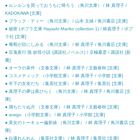
● ルンルンを買っておうちに帰ろう （角川文庫） / 林 真理子 /
KADOKAWA [文庫]
● ブラック・ティー （角川文庫） / 山本 文緒 / 角川書店 [文庫]
● 秘密 (ポプラ文庫 Hayashi Mariko collection 1) / 林真理子 / ポプ
ラ社 [文庫]
● 葡萄が目にしみる （角川文庫） / 林 真理子 / 角川書店 [文庫]
● 百鬼夜行 陰 妖怪小説 (講談社ノベルス) / 京極夏彦 / 講談社 [新
書]
● オーラの条件 （文春文庫） / 林 真理子 / 文藝春秋 [文庫]
● コスメティック （小学館文庫） / 林 真理子 / 小学館 [文庫]
● 年下の女友だち （集英社文庫） / 林 真理子 / 集英社 [文庫]
● 真理子の夢は夜ひらく （角川文庫） / 林 真理子 / 角川書店 [文
庫]
● 満ちたりぬ月 （文春文庫） / 林 真理子 / 文藝春秋 [文庫]
● anego （小学館文庫） / 林 真理子 / 小学館 [文庫]
● 美女のトーキョー偏差値 （角川文庫） / 林 真理子 / 角川書店 [文
庫]
● 白蓮れんれん （集英社文庫） / 林 真理子 / 集英社 [文庫]