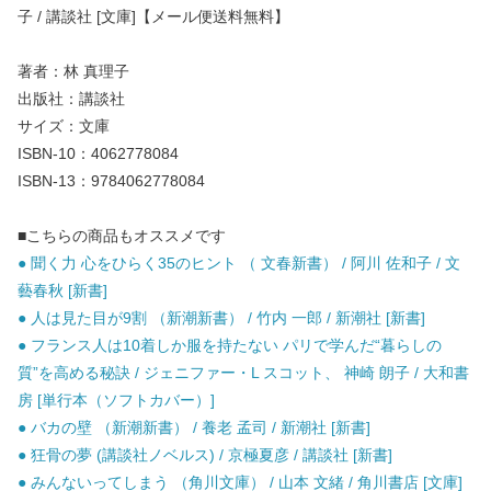
子 / 講談社 [文庫]【メール便送料無料】
著者：林 真理子
出版社：講談社
サイズ：文庫
ISBN-10：4062778084
ISBN-13：9784062778084
■こちらの商品もオススメです
● 聞く力 心をひらく35のヒント （ 文春新書） / 阿川 佐和子 / 文
藝春秋 [新書]
● 人は見た目が9割 （新潮新書） / 竹内 一郎 / 新潮社 [新書]
● フランス人は10着しか服を持たない パリで学んだ“暮らしの
質”を高める秘訣 / ジェニファー・L スコット、 神崎 朗子 / 大和書
房 [単行本（ソフトカバー）]
● バカの壁 （新潮新書） / 養老 孟司 / 新潮社 [新書]
● 狂骨の夢 (講談社ノベルス) / 京極夏彦 / 講談社 [新書]
● みんないってしまう （角川文庫） / 山本 文緒 / 角川書店 [文庫]