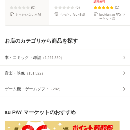
送料無料
(0)
(0)
(1)
もったいない本舗
もったいない本舗
bookfan au PAY マ
ーケット店
お店のカテゴリから商品を探す
本・コミック・雑誌
（
1,261,330
）
音楽・映像
（
151,522
）
ゲーム機・ゲームソフト
（
282
）
au PAY マーケット
のおすすめ