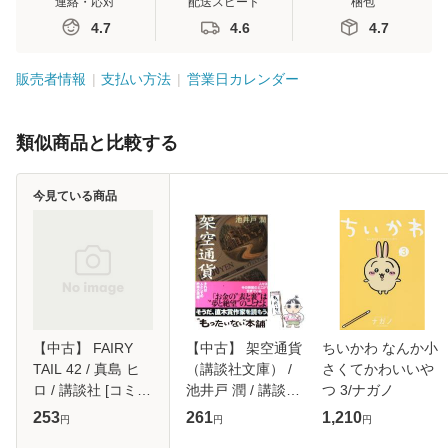
連絡・応対
配送スピード
梱包
4.7
4.6
4.7
販売者情報
支払い方法
営業日カレンダー
類似商品と比較する
今見ている商品
【中古】 FAIRY
【中古】 架空通貨
ちいかわ なんか小
TAIL 42 / 真島 ヒ
（講談社文庫） /
さくてかわいいや
ロ / 講談社 [コミッ
池井戸 潤 / 講談社
つ 3/ナガノ
ク]【メール便送料
[文庫]【メール便送
253
261
1,210
円
円
円
無料】
料無料】