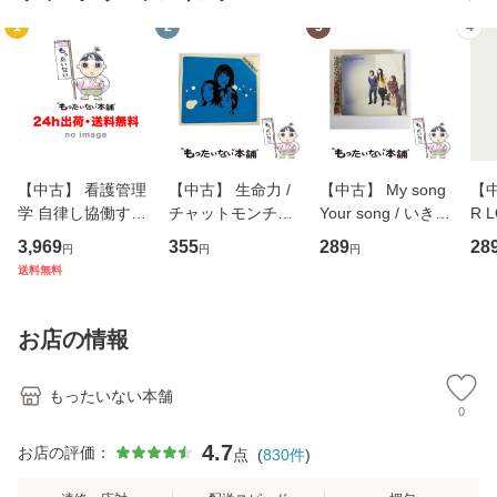
1
2
3
4
【中古】 看護管理
【中古】 生命力 /
【中古】 My song
【中
学 自律し協働する
チャットモンチー /
Your song / いきも
R 
専門職の看護マネ
キューンレコード
のがかり / [CD]
産限
3,969
355
289
28
円
円
円
ジメントスキル 改
[CD]【メール便送
【メール便送料無
翔太
送料無料
訂第3版 (看護学テ
料無料】
料】
[C
キストNiCE) / 手島
料
恵 藤本幸三 / 南江
お店の情報
堂 [単行
もったいない本舗
0
4.7
お店の評価：
点
(
830
件
)