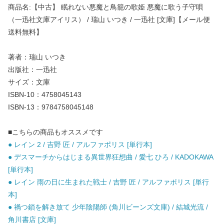
商品名:【中古】 眠れない悪魔と鳥籠の歌姫 悪魔に歌う子守唄
（一迅社文庫アイリス） / 瑞山 いつき / 一迅社 [文庫]【メール便
送料無料】
著者：瑞山 いつき
出版社：一迅社
サイズ：文庫
ISBN-10：4758045143
ISBN-13：9784758045148
■こちらの商品もオススメです
● レイン 2 / 吉野 匠 / アルファポリス [単行本]
● デスマーチからはじまる異世界狂想曲 / 愛七 ひろ / KADOKAWA
[単行本]
● レイン 雨の日に生まれた戦士 / 吉野 匠 / アルファポリス [単行
本]
● 禍つ鎖を解き放て 少年陰陽師 (角川ビーンズ文庫) / 結城光流 /
角川書店 [文庫]