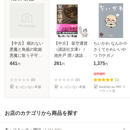
【中古】 眠れない
【中古】 架空通貨
ちいかわ なんか小
悪魔と鳥籠の歌姫
（講談社文庫） /
さくてかわいいや
悪魔に歌う子守唄
池井戸 潤 / 講談社
つ 7/ナガノ
（一迅社文庫アイ
[文庫]【メール便送
441
261
1,375
円
円
円
リス） / 瑞山 いつ
料無料】
き / 一迅社 [文庫]
送料無料
【メール便送料無
(0)
(0)
(1)
料】
もったいない本舗
もったいない本舗
bookfan au PAY マ
ーケット店
お店のカテゴリから商品を探す
本・コミック・雑誌
（
1,241,600
）