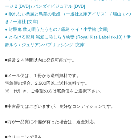
ージ 2 [DVD] / バンダイビジュアル [DVD]
● 眠れない悪魔と鳥籠の歌姫 （一迅社文庫アイリス） / 瑞山 いつ
き / 一迅社 [文庫]
● 封殺鬼 数え唄うたうもの / 霜島 ケイ / 小学館 [文庫]
● とろける蜜月 溺愛に恥じらう幼妻 (Royal Kiss Label rk-10) / 伊
郷ルウ / ジュリアンパブリッシング [文庫]
■通常２４時間以内に発送可能です。
■メール便は、１冊から送料無料です。
宅急便の場合、2,500円以上送料無料です。
※「代引き」ご希望の方は宅急便をご選択下さい。
■中古品ではございますが、良好なコンディションです。
■万が一品質に不備が有った場合は、返金対応。
■クリーニング済み。