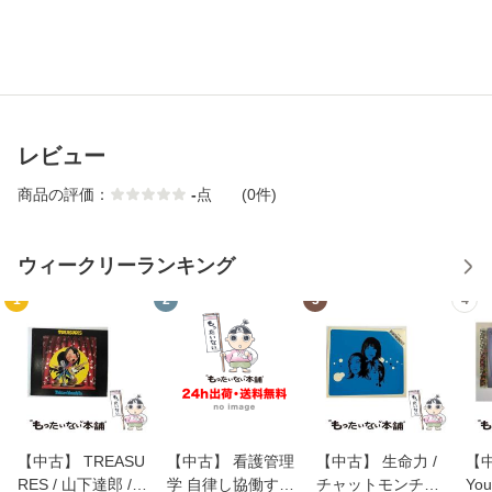
レビュー
商品の評価：
-
点
(0件)
ウィークリーランキング
1
2
3
4
【中古】 TREASU
【中古】 看護管理
【中古】 生命力 /
【中
RES / 山下達郎 /
学 自律し協働する
チャットモンチー /
You