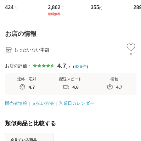
イーストウエス
専門職の看護マネ
キューンレコード
のがか
434
3,862
355
28
円
円
円
ト・ジャパン [CD]
ジメントスキル 改
[CD]【メール便送
【
送料無料
【メール便送料無
訂第3版 (看護学テ
料無料】
料
料】
キストNiCE) / 手島
恵 藤本幸三 / 南江
お店の情報
堂 [単行
もったいない本舗
0
4.7
お店の評価：
点
(
826
件
)
連絡・応対
配送スピード
梱包
4.7
4.6
4.7
販売者情報
支払い方法
営業日カレンダー
類似商品と比較する
今見ている商品