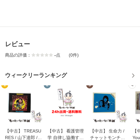
レビュー
商品の評価：
-
点
(0件)
ウィークリーランキング
1
2
3
4
【中古】 TREASU
【中古】 看護管理
【中古】 生命力 /
【中
RES / 山下達郎 /
学 自律し協働する
チャットモンチー /
You