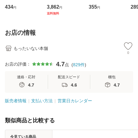
イーストウエス
専門職の看護マネ
キューンレコード
のがか
434
3,862
355
28
円
円
円
ト・ジャパン [CD]
ジメントスキル 改
[CD]【メール便送
【
送料無料
【メール便送料無
訂第3版 (看護学テ
料無料】
料
料】
キストNiCE) / 手島
恵 藤本幸三 / 南江
お店の情報
堂 [単行
もったいない本舗
0
4.7
お店の評価：
点
(
829
件
)
連絡・応対
配送スピード
梱包
4.7
4.6
4.7
販売者情報
支払い方法
営業日カレンダー
類似商品と比較する
今見ている商品