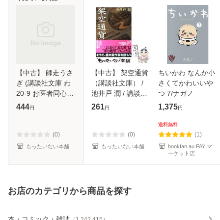
【中古】 師走うさ
【中古】 架空通貨
ちいかわ なんか小
ぎ (講談社文庫 わ
（講談社文庫） /
さくてかわいいや
20-9 お医者同心中
池井戸 潤 / 講談社
つ 7/ナガノ
原龍之介) / 和田は
[文庫]【メール便送
444
261
1,375
円
円
円
つ子 / 講談社 [文
料無料】
庫]【メール便送料
送料無料
無料】
(0)
(0)
(1)
もったいない本舗
もったいない本舗
bookfan au PAY マ
ーケット店
お店のカテゴリから商品を探す
本・コミック・雑誌
（
1,242,415
）