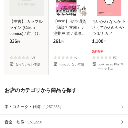
【中古】 カラフル
【中古】 架空通貨
ちいかわ なんか小
ライン (Citron
（講談社文庫） /
さくてかわいいや
comics) / 市川けい
池井戸 潤 / 講談社
つ 1/ナガノ
/ シリカ編集部 [コ
[文庫]【メール便送
336
261
1,100
円
円
円
ミック]【メール便
料無料】
送料無料】
送料無料
(0)
(0)
(0)
もったいない本舗
もったいない本舗
bookfan au PAY マ
ーケット店
お店のカテゴリから商品を探す
本・コミック・雑誌
（
1,257,856
）
音楽・映像
（
151,223
）