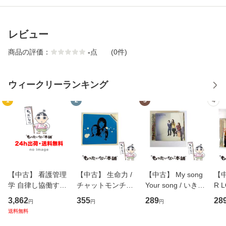
レビュー
商品の評価：
-
点
(0件)
ウィークリーランキング
1
2
3
4
【中古】 看護管理
【中古】 生命力 /
【中古】 My song
【中
学 自律し協働する
チャットモンチー /
Your song / いきも
R 
専門職の看護マネ
キューンレコード
のがかり / [CD]
産限
3,862
355
289
28
円
円
円
ジメントスキル 改
[CD]【メール便送
【メール便送料無
翔太
送料無料
訂第3版 (看護学テ
料無料】
料】
[C