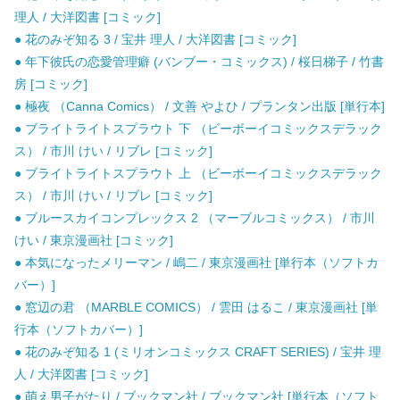
理人 / 大洋図書 [コミック]
● 花のみぞ知る 3 / 宝井 理人 / 大洋図書 [コミック]
● 年下彼氏の恋愛管理癖 (バンブー・コミックス) / 桜日梯子 / 竹書
房 [コミック]
● 極夜 （Canna Comics） / 文善 やよひ / プランタン出版 [単行本]
● ブライトライトスプラウト 下 （ビーボーイコミックスデラック
ス） / 市川 けい / リブレ [コミック]
● ブライトライトスプラウト 上 （ビーボーイコミックスデラック
ス） / 市川 けい / リブレ [コミック]
● ブルースカイコンプレックス 2 （マーブルコミックス） / 市川
けい / 東京漫画社 [コミック]
● 本気になったメリーマン / 嶋二 / 東京漫画社 [単行本（ソフトカ
バー）]
● 窓辺の君 （MARBLE COMICS） / 雲田 はるこ / 東京漫画社 [単
行本（ソフトカバー）]
● 花のみぞ知る 1 (ミリオンコミックス CRAFT SERIES) / 宝井 理
人 / 大洋図書 [コミック]
● 萌え男子がたり / ブックマン社 / ブックマン社 [単行本（ソフト