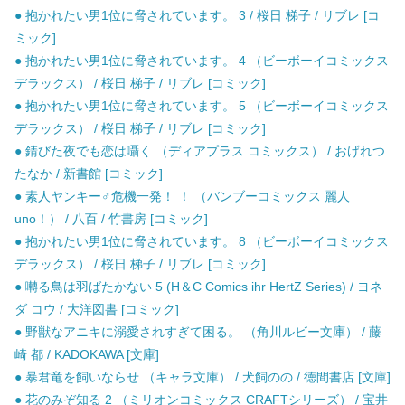
● 抱かれたい男1位に脅されています。 3 / 桜日 梯子 / リブレ [コ
ミック]
● 抱かれたい男1位に脅されています。 4 （ビーボーイコミックス
デラックス） / 桜日 梯子 / リブレ [コミック]
● 抱かれたい男1位に脅されています。 5 （ビーボーイコミックス
デラックス） / 桜日 梯子 / リブレ [コミック]
● 錆びた夜でも恋は囁く （ディアプラス コミックス） / おげれつ
たなか / 新書館 [コミック]
● 素人ヤンキー♂危機一発！ ！ （バンブーコミックス 麗人
uno！） / 八百 / 竹書房 [コミック]
● 抱かれたい男1位に脅されています。 8 （ビーボーイコミックス
デラックス） / 桜日 梯子 / リブレ [コミック]
● 囀る鳥は羽ばたかない 5 (H＆C Comics ihr HertZ Series) / ヨネ
ダ コウ / 大洋図書 [コミック]
● 野獣なアニキに溺愛されすぎて困る。 （角川ルビー文庫） / 藤
崎 都 / KADOKAWA [文庫]
● 暴君竜を飼いならせ （キャラ文庫） / 犬飼のの / 徳間書店 [文庫]
● 花のみぞ知る 2 （ミリオンコミックス CRAFTシリーズ） / 宝井