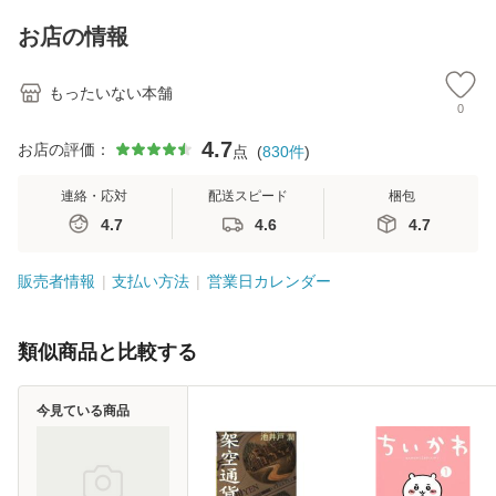
キストNiCE) / 手島
料
恵 藤本幸三 / 南江
お店の情報
堂 [単行
もったいない本舗
0
4.7
お店の評価：
点
(
830
件
)
連絡・応対
配送スピード
梱包
4.7
4.6
4.7
販売者情報
支払い方法
営業日カレンダー
類似商品と比較する
今見ている商品