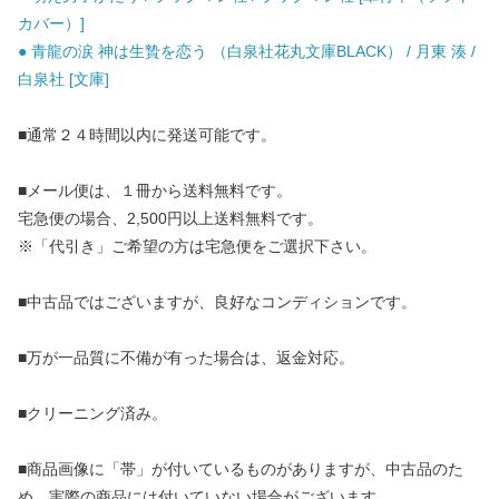
カバー）]
● 青龍の涙 神は生贄を恋う （白泉社花丸文庫BLACK） / 月東 湊 /
白泉社 [文庫]
■通常２４時間以内に発送可能です。
■メール便は、１冊から送料無料です。
宅急便の場合、2,500円以上送料無料です。
※「代引き」ご希望の方は宅急便をご選択下さい。
■中古品ではございますが、良好なコンディションです。
■万が一品質に不備が有った場合は、返金対応。
■クリーニング済み。
■商品画像に「帯」が付いているものがありますが、中古品のた
め、実際の商品には付いていない場合がございます。