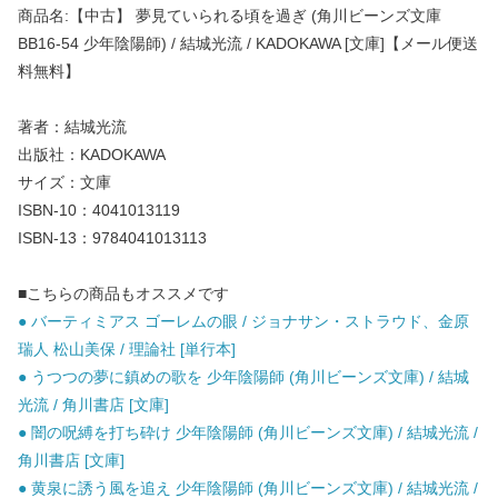
商品名:【中古】 夢見ていられる頃を過ぎ (角川ビーンズ文庫
BB16-54 少年陰陽師) / 結城光流 / KADOKAWA [文庫]【メール便送
料無料】
著者：結城光流
出版社：KADOKAWA
サイズ：文庫
ISBN-10：4041013119
ISBN-13：9784041013113
■こちらの商品もオススメです
● バーティミアス ゴーレムの眼 / ジョナサン・ストラウド、金原
瑞人 松山美保 / 理論社 [単行本]
● うつつの夢に鎮めの歌を 少年陰陽師 (角川ビーンズ文庫) / 結城
光流 / 角川書店 [文庫]
● 闇の呪縛を打ち砕け 少年陰陽師 (角川ビーンズ文庫) / 結城光流 /
角川書店 [文庫]
● 黄泉に誘う風を追え 少年陰陽師 (角川ビーンズ文庫) / 結城光流 /