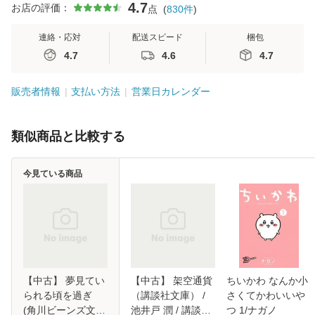
4.7
お店の評価：
点
(
830
件
)
連絡・応対
配送スピード
梱包
4.7
4.6
4.7
販売者情報
支払い方法
営業日カレンダー
類似商品と比較する
今見ている商品
【中古】 夢見てい
【中古】 架空通貨
ちいかわ なんか小
られる頃を過ぎ
（講談社文庫） /
さくてかわいいや
(角川ビーンズ文庫
池井戸 潤 / 講談社
つ 1/ナガノ