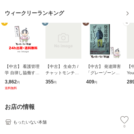
ウィークリーランキング
1
2
3
4
【中古】 看護管理
【中古】 生命力 /
【中古】 発達障害
【中
学 自律し協働する
チャットモンチー /
「グレーゾーン」
You
専門職の看護マネ
キューンレコード
その正しい理解と
のがか
3,862
355
409
28
円
円
円
ジメントスキル 改
[CD]【メール便送
克服法 (SB新書 57
【
送料無料
訂第3版 (看護学テ
料無料】
2) / 岡田尊司 / Ｓ
料
キストNiCE) / 手島
Ｂクリエイティブ
恵 藤本幸三 / 南江
[新書]【メール便送
お店の情報
堂 [単行
料無料】
もったいない本舗
0