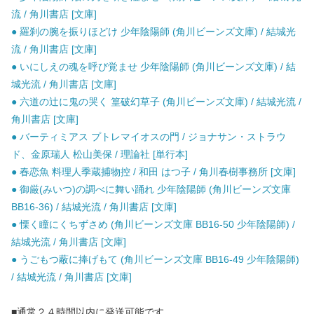
流 / 角川書店 [文庫]
● 羅刹の腕を振りほどけ 少年陰陽師 (角川ビーンズ文庫) / 結城光
流 / 角川書店 [文庫]
● いにしえの魂を呼び覚ませ 少年陰陽師 (角川ビーンズ文庫) / 結
城光流 / 角川書店 [文庫]
● 六道の辻に鬼の哭く 篁破幻草子 (角川ビーンズ文庫) / 結城光流 /
角川書店 [文庫]
● バーティミアス プトレマイオスの門 / ジョナサン・ストラウ
ド、金原瑞人 松山美保 / 理論社 [単行本]
● 春恋魚 料理人季蔵捕物控 / 和田 はつ子 / 角川春樹事務所 [文庫]
● 御厳(みいつ)の調べに舞い踊れ 少年陰陽師 (角川ビーンズ文庫
BB16-36) / 結城光流 / 角川書店 [文庫]
● 慄く瞳にくちずさめ (角川ビーンズ文庫 BB16-50 少年陰陽師) /
結城光流 / 角川書店 [文庫]
● うごもつ蔽に捧げもて (角川ビーンズ文庫 BB16-49 少年陰陽師)
/ 結城光流 / 角川書店 [文庫]
■通常２４時間以内に発送可能です。