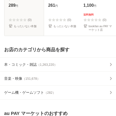
BB16-54 少年陰陽
[文庫]【メール便送
289
261
1,100
円
円
円
師) / 結城光流 /
料無料】
KADOKAWA [文庫]
送料無料
【メール便送料無
(0)
(0)
(0)
料】
もったいない本舗
もったいない本舗
bookfan au PAY マ
ーケット店
お店のカテゴリから商品を探す
本・コミック・雑誌
（
1,263,220
）
音楽・映像
（
151,678
）
ゲーム機・ゲームソフト
（
282
）
au PAY マーケット
のおすすめ